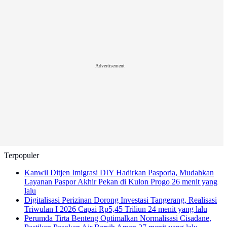
Advertisement
Terpopuler
Kanwil Ditjen Imigrasi DIY Hadirkan Pasporia, Mudahkan
Layanan Paspor Akhir Pekan di Kulon Progo
26 menit yang
lalu
Digitalisasi Perizinan Dorong Investasi Tangerang, Realisasi
Triwulan I 2026 Capai Rp5,45 Triliun
24 menit yang lalu
Perumda Tirta Benteng Optimalkan Normalisasi Cisadane,