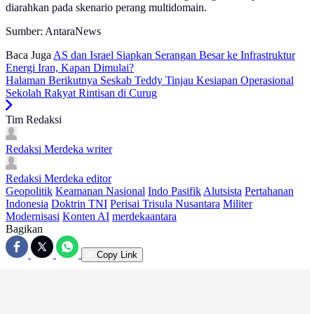
diarahkan pada skenario perang multidomain.
Sumber: AntaraNews
Baca Juga
AS dan Israel Siapkan Serangan Besar ke Infrastruktur
Energi Iran, Kapan Dimulai?
Halaman Berikutnya
Seskab Teddy Tinjau Kesiapan Operasional
Sekolah Rakyat Rintisan di Curug
Tim Redaksi
Redaksi Merdeka
writer
Redaksi Merdeka
editor
Geopolitik
Keamanan Nasional
Indo Pasifik
Alutsista
Pertahanan
Indonesia
Doktrin TNI
Perisai Trisula Nusantara
Militer
Modernisasi
Konten AI
merdekaantara
Bagikan
Copy Link