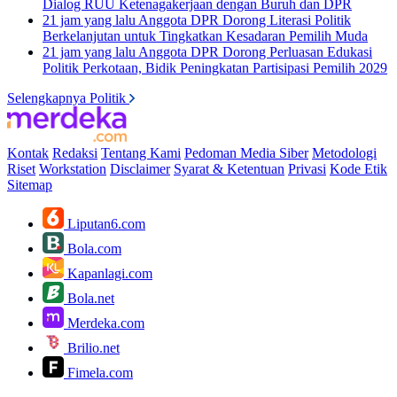
Dialog RUU Ketenagakerjaan dengan Buruh dan DPR
21 jam yang lalu
Anggota DPR Dorong Literasi Politik
Berkelanjutan untuk Tingkatkan Kesadaran Pemilih Muda
21 jam yang lalu
Anggota DPR Dorong Perluasan Edukasi
Politik Perkotaan, Bidik Peningkatan Partisipasi Pemilih 2029
Selengkapnya Politik
Kontak
Redaksi
Tentang Kami
Pedoman Media Siber
Metodologi
Riset
Workstation
Disclaimer
Syarat & Ketentuan
Privasi
Kode Etik
Sitemap
Liputan6.com
Bola.com
Kapanlagi.com
Bola.net
Merdeka.com
Brilio.net
Fimela.com