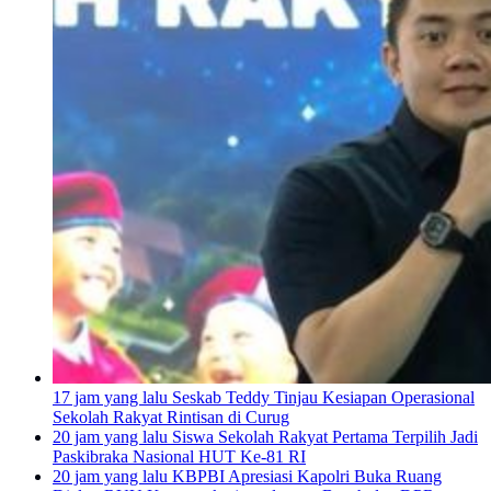
17 jam yang lalu
Seskab Teddy Tinjau Kesiapan Operasional
Sekolah Rakyat Rintisan di Curug
20 jam yang lalu
Siswa Sekolah Rakyat Pertama Terpilih Jadi
Paskibraka Nasional HUT Ke-81 RI
20 jam yang lalu
KBPBI Apresiasi Kapolri Buka Ruang