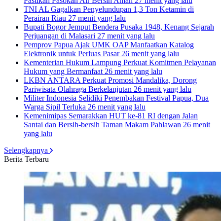
Pastikan Pasokan Air Bersih Aman
27 menit yang lalu
TNI AL Gagalkan Penyelundupan 1,3 Ton Ketamin di
Perairan Riau
27 menit yang lalu
Bupati Bogor Jemput Bendera Pusaka 1948, Kenang Sejarah
Perjuangan di Malasari
27 menit yang lalu
Pemprov Papua Ajak UMK OAP Manfaatkan Katalog
Elektronik untuk Perluas Pasar
26 menit yang lalu
Kementerian Hukum Lampung Perkuat Komitmen Pelayanan
Hukum yang Bermanfaat
26 menit yang lalu
LKBN ANTARA Perkuat Promosi Mandalika, Dorong
Pariwisata Olahraga Berkelanjutan
26 menit yang lalu
Militer Indonesia Selidiki Penembakan Festival Papua, Dua
Warga Sipil Terluka
26 menit yang lalu
Kemenimipas Semarakkan HUT ke-81 RI dengan Jalan
Santai dan Bersih-bersih Taman Makam Pahlawan
26 menit
yang lalu
Selengkapnya
Berita Terbaru