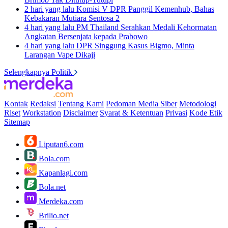
2 hari yang lalu
Komisi V DPR Panggil Kemenhub, Bahas
Kebakaran Mutiara Sentosa 2
4 hari yang lalu
PM Thailand Serahkan Medali Kehormatan
Angkatan Bersenjata kepada Prabowo
4 hari yang lalu
DPR Singgung Kasus Bigmo, Minta
Larangan Vape Dikaji
Selengkapnya Politik
Kontak
Redaksi
Tentang Kami
Pedoman Media Siber
Metodologi
Riset
Workstation
Disclaimer
Syarat & Ketentuan
Privasi
Kode Etik
Sitemap
Liputan6.com
Bola.com
Kapanlagi.com
Bola.net
Merdeka.com
Brilio.net