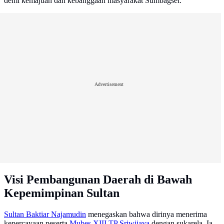
demi kemajuan dan kebanggaan masyarakat Sumbagsel.
Advertisement
Visi Pembangunan Daerah di Bawah
Kepemimpinan Sultan
Sultan Baktiar Najamudin
menegaskan bahwa dirinya menerima
kepercayaan peserta
Mubes XIII
TP Sriwijaya
dengan sukarela. Ia