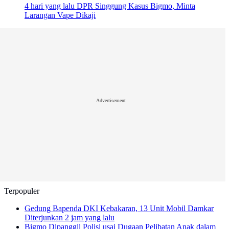
4 hari yang lalu
DPR Singgung Kasus Bigmo, Minta
Larangan Vape Dikaji
Advertisement
Terpopuler
Gedung Bapenda DKI Kebakaran, 13 Unit Mobil Damkar
Diterjunkan
2 jam yang lalu
Bigmo Dipanggil Polisi usai Dugaan Pelibatan Anak dalam