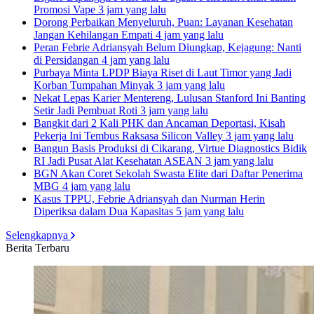
Promosi Vape
3 jam yang lalu
Dorong Perbaikan Menyeluruh, Puan: Layanan Kesehatan
Jangan Kehilangan Empati
4 jam yang lalu
Peran Febrie Adriansyah Belum Diungkap, Kejagung: Nanti
di Persidangan
4 jam yang lalu
Purbaya Minta LPDP Biaya Riset di Laut Timor yang Jadi
Korban Tumpahan Minyak
3 jam yang lalu
Nekat Lepas Karier Mentereng, Lulusan Stanford Ini Banting
Setir Jadi Pembuat Roti
3 jam yang lalu
Bangkit dari 2 Kali PHK dan Ancaman Deportasi, Kisah
Pekerja Ini Tembus Raksasa Silicon Valley
3 jam yang lalu
Bangun Basis Produksi di Cikarang, Virtue Diagnostics Bidik
RI Jadi Pusat Alat Kesehatan ASEAN
3 jam yang lalu
BGN Akan Coret Sekolah Swasta Elite dari Daftar Penerima
MBG
4 jam yang lalu
Kasus TPPU, Febrie Adriansyah dan Nurman Herin
Diperiksa dalam Dua Kapasitas
5 jam yang lalu
Selengkapnya
Berita Terbaru