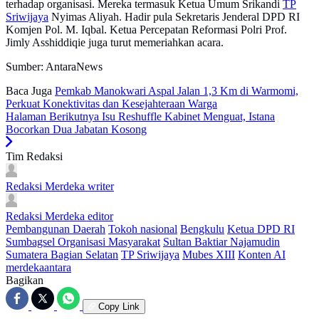
terhadap organisasi. Mereka termasuk Ketua Umum Srikandi
TP
Sriwijaya
Nyimas Aliyah. Hadir pula Sekretaris Jenderal DPD RI
Komjen Pol. M. Iqbal. Ketua Percepatan Reformasi Polri Prof.
Jimly Asshiddiqie juga turut memeriahkan acara.
Sumber: AntaraNews
Baca Juga
Pemkab Manokwari Aspal Jalan 1,3 Km di Warmomi,
Perkuat Konektivitas dan Kesejahteraan Warga
Halaman Berikutnya
Isu Reshuffle Kabinet Menguat, Istana
Bocorkan Dua Jabatan Kosong
Tim Redaksi
Redaksi Merdeka
writer
Redaksi Merdeka
editor
Pembangunan Daerah
Tokoh nasional
Bengkulu
Ketua DPD RI
Sumbagsel
Organisasi Masyarakat
Sultan Baktiar Najamudin
Sumatera Bagian Selatan
TP Sriwijaya
Mubes XIII
Konten AI
merdekaantara
Bagikan
Copy Link