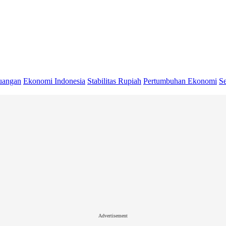
uangan
Ekonomi Indonesia
Stabilitas Rupiah
Pertumbuhan Ekonomi
Se
Advertisement