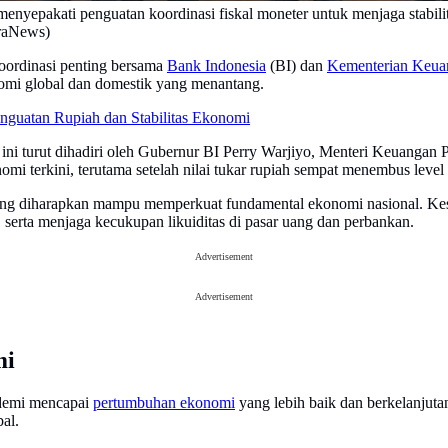
yepakati penguatan koordinasi fiskal moneter untuk menjaga stabil
araNews)
oordinasi penting bersama
Bank Indonesia
(BI) dan
Kementerian Keua
omi global dan domestik yang menantang.
nguatan Rupiah dan Stabilitas Ekonomi
i turut dihadiri oleh Gubernur BI Perry Warjiyo, Menteri Keuangan P
omi terkini, terutama setelah nilai tukar rupiah sempat menembus level
 yang diharapkan mampu memperkuat fundamental ekonomi nasional. Kesep
 serta menjaga kecukupan likuiditas di pasar uang dan perbankan.
Advertisement
Advertisement
mi
g demi mencapai
pertumbuhan ekonomi
yang lebih baik dan berkelanjut
al.