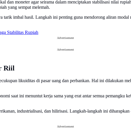
al dan moneter agar seirama dalam menciptakan stabilisasi nilai rupi
rupiah yang sempat melemah.
aya tarik imbal hasil. Langkah ini penting guna mendorong aliran mod
ga Stabilitas Rupiah
Advertisement
Advertisement
 Riil
cukupan likuiditas di pasar uang dan perbankan. Hal ini dilakukan mela
onomi saat ini menuntut kerja sama yang erat antar semua pemangku k
rikanan, industrialisasi, dan hilirisasi. Langkah-langkah ini diharapk
Advertisement