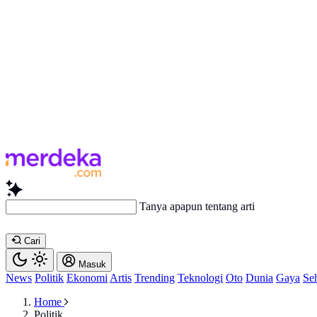
Tanya apapun tentang artikel ini...
Cari
Masuk
News
Politik
Ekonomi
Artis
Trending
Teknologi
Oto
Dunia
Gaya
Se
Home
Politik