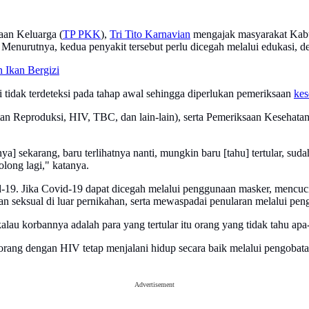
an Keluarga (
TP PKK
),
Tri Tito Karnavian
mengajak masyarakat Kabup
. Menurutnya, kedua penyakit tersebut perlu dicegah melalui edukasi, det
 Ikan Bergizi
 tidak terdeteksi pada tahap awal sehingga diperlukan pemeriksaan
kes
atan Reproduksi, HIV, TBC, dan lain-lain), serta Pemeriksaan Keseha
arnya] sekarang, baru terlihatnya nanti, mungkin baru [tahu] tertular, su
olong lagi," katanya.
9. Jika Covid-19 dapat dicegah melalui penggunaan masker, mencuci 
n seksual di luar pernikahan, serta mewaspadai penularan melalui pen
 kalau korbannya adalah para yang tertular itu orang yang tidak tahu ap
ng dengan HIV tetap menjalani hidup secara baik melalui pengobatan 
Advertisement