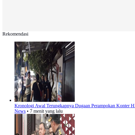
Rekomendasi
Kronologi Awal Terungkapnya Dugaan Perampokan Konter H
News
•
7 menit yang lalu