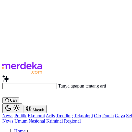
Tanya apapun tentang artikel ini...
Cari
Masuk
News
Politik
Ekonomi
Artis
Trending
Teknologi
Oto
Dunia
Gaya
Se
News
Umum
Nasional
Kriminal
Regional
Home