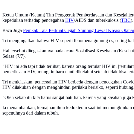
Ketua Umum (Ketum) Tim Penggerak Pemberdayaan dan Kesejahtera
kepedulian terhadap pencegahan
HIV
/AIDS dan tuberkulosis (
TBC
)
Baca Juga
Pemkab Tala Perkuat Cegah Stunting Lewat Kreasi Olahan
Tri mengingatkan bahwa HIV seperti fenomena gunung es, sering kali
Hal tersebut ditegaskannya pada acara Sosialisasi Kesehatan (Keseh
Selasa (7/7).
"HIV ini ada tapi tidak terlihat, karena orang tertular HIV ini [tertul
pemeriksaan HIV, mungkin baru nanti diketahui setelah tidak bisa tert
Tri menjelaskan, pencegahan HIV berbeda dengan pencegahan Covid-1
HIV dilakukan dengan menghindari perilaku berisiko, seperti hubunga
"Oleh sebab itu kita harus sangat hati-hati, karena yang kasihan juga
Ia menambahkan, kemajuan ilmu kedokteran saat ini memungkinkan ora
sepenuhnya dari dalam tubuh.