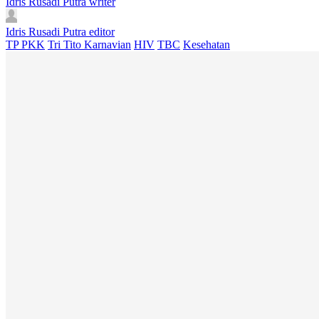
Idris Rusadi Putra
writer
Idris Rusadi Putra
editor
TP PKK
Tri Tito Karnavian
HIV
TBC
Kesehatan