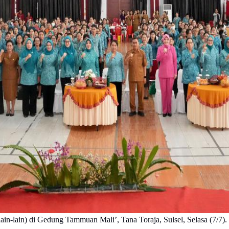
in-lain) di Gedung Tammuan Mali’, Tana Toraja, Sulsel, Selasa (7/7).