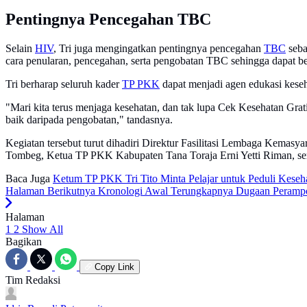
Pentingnya Pencegahan TBC
Selain
HIV
, Tri juga mengingatkan pentingnya pencegahan
TBC
seba
cara penularan, pencegahan, serta pengobatan TBC sehingga dapat b
Tri berharap seluruh kader
TP PKK
dapat menjadi agen edukasi kese
"Mari kita terus menjaga kesehatan, dan tak lupa Cek Kesehatan Grat
baik daripada pengobatan," tandasnya.
Kegiatan tersebut turut dihadiri Direktur Fasilitasi Lembaga Kema
Tombeg, Ketua TP PKK Kabupaten Tana Toraja Erni Yetti Riman, ser
Baca Juga
Ketum TP PKK Tri Tito Minta Pelajar untuk Peduli Keseh
Halaman Berikutnya
Kronologi Awal Terungkapnya Dugaan Peramp
Halaman
1
2
Show All
Bagikan
Copy Link
Tim Redaksi