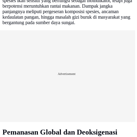
spesies ikan sensitif yang berfungsi sebagai bioindikator, tetapi juga
berpotensi meruntuhkan rantai makanan. Dampak jangka
panjangnya meliputi pergeseran komposisi spesies, ancaman
kedaulatan pangan, hingga masalah gizi buruk di masyarakat yang
bergantung pada sumber daya sungai.
Advertisement
Pemanasan Global dan Deoksigenasi