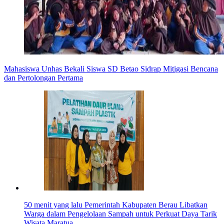
Mahasiswa Unhas Bekali Siswa SD Betao Sidrap Mitigasi Bencana
dan Pertolongan Pertama
50 menit yang lalu
Pemerintah Kabupaten Berau Libatkan
Warga dalam Pengelolaan Sampah untuk Perkuat Daya Tarik
Wisata Maratua