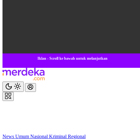
Iklan - Scroll ke bawah untuk melanjutkan
News
Umum
Nasional
Kriminal
Regional