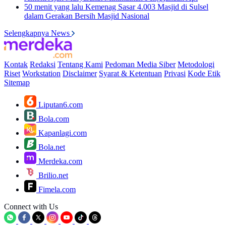
50 menit yang lalu
Kemenag Sasar 4.003 Masjid di Sulsel
dalam Gerakan Bersih Masjid Nasional
Selengkapnya News
Kontak
Redaksi
Tentang Kami
Pedoman Media Siber
Metodologi
Riset
Workstation
Disclaimer
Syarat & Ketentuan
Privasi
Kode Etik
Sitemap
Liputan6.com
Bola.com
Kapanlagi.com
Bola.net
Merdeka.com
Brilio.net
Fimela.com
Connect with Us