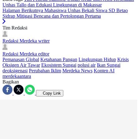
Unhas Tallo dan Edukasi Lingkungan di Makassar
Halaman Berikutnya
Mahasiswa Unhas Bekali Siswa SD Betao
Sidrap Mitigasi Bencana dan Pertolongan Pertama
Tim Redaksi
Redaksi Merdeka
writer
Redaksi Merdeka
editor
Pemanasan Global
Ketahanan Pangan
Lingkungan Hidup
Krisis
Oksigen Air Tawar
Ekosistem Sungai
polusi air
Ikan Sungai
deoksigenasi
Perubahan Iklim
Merdeka News
Konten AI
merdekaantara
Bagikan
Copy Link