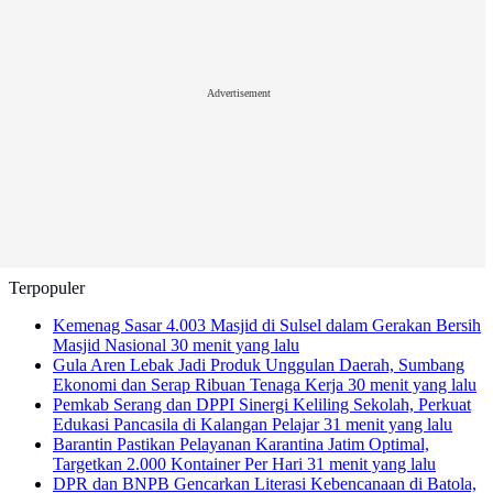
Advertisement
Terpopuler
Kemenag Sasar 4.003 Masjid di Sulsel dalam Gerakan Bersih
Masjid Nasional
30 menit yang lalu
Gula Aren Lebak Jadi Produk Unggulan Daerah, Sumbang
Ekonomi dan Serap Ribuan Tenaga Kerja
30 menit yang lalu
Pemkab Serang dan DPPI Sinergi Keliling Sekolah, Perkuat
Edukasi Pancasila di Kalangan Pelajar
31 menit yang lalu
Barantin Pastikan Pelayanan Karantina Jatim Optimal,
Targetkan 2.000 Kontainer Per Hari
31 menit yang lalu
DPR dan BNPB Gencarkan Literasi Kebencanaan di Batola,