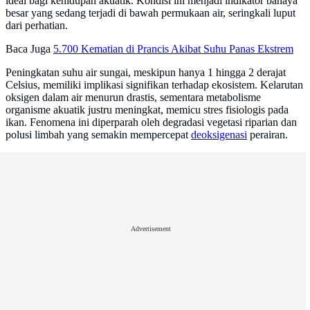
ideal bagi kehidupan akuatik. Kondisi ini menjadi indikator bahaya
besar yang sedang terjadi di bawah permukaan air, seringkali luput
dari perhatian.
Baca Juga
5.700 Kematian di Prancis Akibat Suhu Panas Ekstrem
Peningkatan suhu air sungai, meskipun hanya 1 hingga 2 derajat
Celsius, memiliki implikasi signifikan terhadap ekosistem. Kelarutan
oksigen dalam air menurun drastis, sementara metabolisme
organisme akuatik justru meningkat, memicu stres fisiologis pada
ikan. Fenomena ini diperparah oleh degradasi vegetasi riparian dan
polusi limbah yang semakin mempercepat
deoksigenasi
perairan.
Advertisement