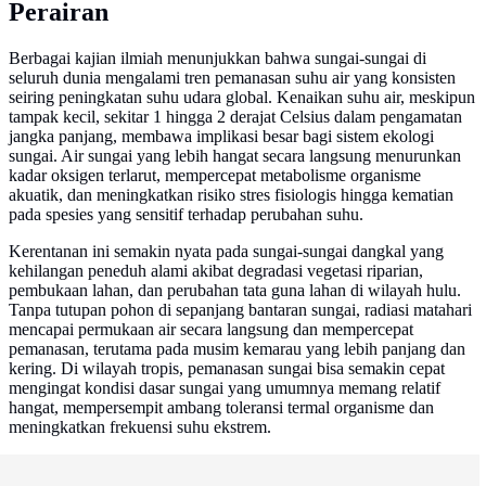
Perairan
Berbagai kajian ilmiah menunjukkan bahwa sungai-sungai di
seluruh dunia mengalami tren pemanasan suhu air yang konsisten
seiring peningkatan suhu udara global. Kenaikan suhu air, meskipun
tampak kecil, sekitar 1 hingga 2 derajat Celsius dalam pengamatan
jangka panjang, membawa implikasi besar bagi sistem ekologi
sungai. Air sungai yang lebih hangat secara langsung menurunkan
kadar oksigen terlarut, mempercepat metabolisme organisme
akuatik, dan meningkatkan risiko stres fisiologis hingga kematian
pada spesies yang sensitif terhadap perubahan suhu.
Kerentanan ini semakin nyata pada sungai-sungai dangkal yang
kehilangan peneduh alami akibat degradasi vegetasi riparian,
pembukaan lahan, dan perubahan tata guna lahan di wilayah hulu.
Tanpa tutupan pohon di sepanjang bantaran sungai, radiasi matahari
mencapai permukaan air secara langsung dan mempercepat
pemanasan, terutama pada musim kemarau yang lebih panjang dan
kering. Di wilayah tropis, pemanasan sungai bisa semakin cepat
mengingat kondisi dasar sungai yang umumnya memang relatif
hangat, mempersempit ambang toleransi termal organisme dan
meningkatkan frekuensi suhu ekstrem.