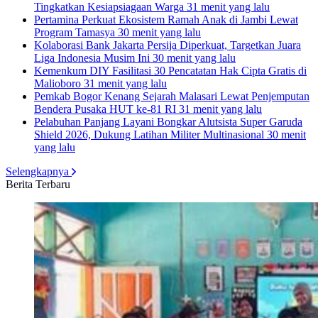
Tingkatkan Kesiapsiagaan Warga
31 menit yang lalu
Pertamina Perkuat Ekosistem Ramah Anak di Jambi Lewat
Program Tamasya
30 menit yang lalu
Kolaborasi Bank Jakarta Persija Diperkuat, Targetkan Juara
Liga Indonesia Musim Ini
30 menit yang lalu
Kemenkum DIY Fasilitasi 30 Pencatatan Hak Cipta Gratis di
Malioboro
31 menit yang lalu
Pemkab Bogor Kenang Sejarah Malasari Lewat Penjemputan
Bendera Pusaka HUT ke-81 RI
31 menit yang lalu
Pelabuhan Panjang Layani Bongkar Alutsista Super Garuda
Shield 2026, Dukung Latihan Militer Multinasional
30 menit
yang lalu
Selengkapnya
Berita Terbaru