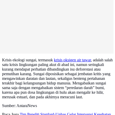
Krisis ekologi sungai, termasuk
krisis oksigen air tawar
, adalah salah
satu krisis lingkungan paling akut di abad ini, namun seringkali
kurang mendapat perhatian dibandingkan isu deforestasi atau
pemutihan karang. Sungai diposisikan sebagai jembatan kritis yang
mengawinkan daratan dan lautan, sekaligus benteng pertahanan
terakhir bagi kelangsungan hidup manusia. Mengabaikan sungai
sama saja dengan mengabaikan sistem “peredaran darah” bumi,
karena apa pun dosa lingkungan di hulu akan mengalir ke hilir,
merusak estuari, dan pada akhirnya meracuni laut.
Sumber: AntaraNews
Baca Juga
Tim Peneliti Stanford-Unhas Gelar Intervensi Kesehatan