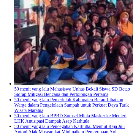
50 menit yang lalu
Mahasiswa Unhas Bekali Siswa SD Betao
Sidrap Mitigasi Bencana dan Pertolongan Pertama
50 menit yang lalu
Pemerintah Kabupaten Berau Libatkan
Warga dalam Pengelolaan Sampah untuk Perkuat Daya Tarik
Wisata Maratua
50 menit yang lalu
BPBD Sumsel Minta Masker ke Menteri
LHK Antisipasi Dampak Asap Karhutla
50 menit yang lalu
Pencegahan Karhutla: Menhut Raja Juli
Antoni Ajak Masyarakat Minimalkan Penggunaan Api