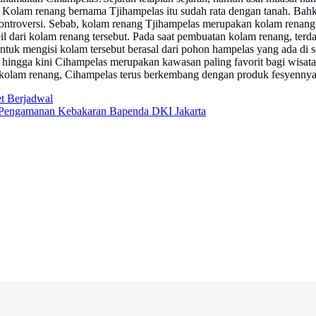
a. Kolam renang bernama Tjihampelas itu sudah rata dengan tanah. Bahk
ontroversi. Sebab, kolam renang Tjihampelas merupakan kolam renang 
 dari kolam renang tersebut. Pada saat pembuatan kolam renang, ter
tuk mengisi kolam tersebut berasal dari pohon hampelas yang ada di s
 hingga kini Cihampelas merupakan kawasan paling favorit bagi wisat
agi kolam renang, Cihampelas terus berkembang dengan produk fesyennya
t Berjadwal
k Pengamanan Kebakaran Bapenda DKI Jakarta