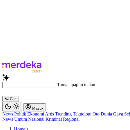
Tanya apapun tentang artikel ini.
Cari
Masuk
News
Politik
Ekonomi
Artis
Trending
Teknologi
Oto
Dunia
Gaya
Se
News
Umum
Nasional
Kriminal
Regional
Home