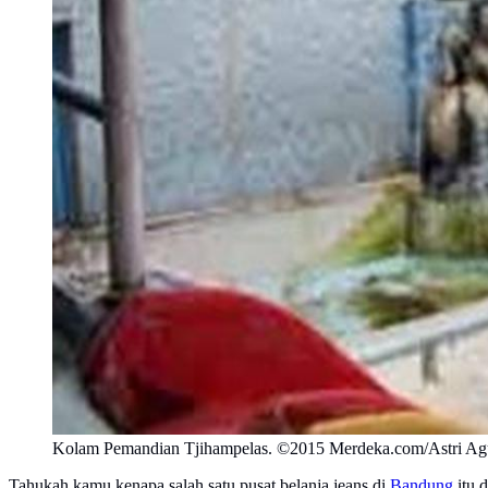
Kolam Pemandian Tjihampelas. ©2015 Merdeka.com/Astri Ag
Tahukah kamu kenapa salah satu pusat belanja jeans di
Bandung
itu 