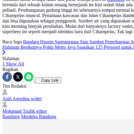
bermula dari sebuah kolam renang bersejarah itu kini sudah tidak ad
pribadi. Pembangunan gedung tinggi itu sebenarnya sempat menuai k
Cihampelas muncul. Penamaan kawasan dan Jalan Cihampelas diambil
dan bisa digunakan sebagai penggosok. Sumber air yang digunakan un
kini memang banyak perubahan. Mulai dari banyaknya factory outlet,
superhero ini seperti menjadi identitas baru dari Cihampelas. Tak l
Baca Juga
Bandara Husein Sastranegara Siap Sambut Penerbangan Je
Halaman Berikutnya
Polda Metro Jaya Siagakan 125 Personel untu
Halaman
1
Show All
Bagikan
Copy Link
Tim Redaksi
Astri Agustina
writer
Mohamad Taufik
editor
Bandung
Merdeka Bandung