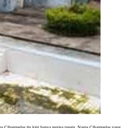
a Cihampelas itu kini hanya tersisa tangis. Nama Cihampelas yang