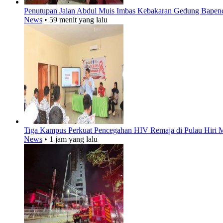
Penutupan Jalan Abdul Muis Imbas Kebakaran Gedung Bapen
News
•
59 menit yang lalu
Tiga Kampus Perkuat Pencegahan HIV Remaja di Pulau Hir
News
•
1 jam yang lalu