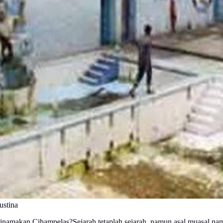
ustina
dinamakan Cihampelas?Sejarah tetaplah sejarah, namun asal muasal nam