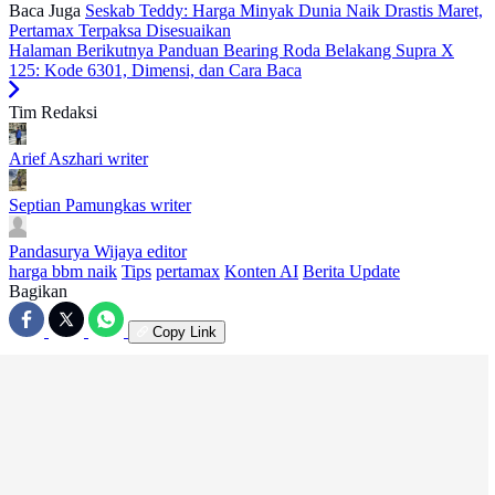
Baca Juga
Seskab Teddy: Harga Minyak Dunia Naik Drastis Maret,
Pertamax Terpaksa Disesuaikan
Halaman Berikutnya
Panduan Bearing Roda Belakang Supra X
125: Kode 6301, Dimensi, dan Cara Baca
Tim Redaksi
Arief Aszhari
writer
Septian Pamungkas
writer
Pandasurya Wijaya
editor
harga bbm naik
Tips
pertamax
Konten AI
Berita Update
Bagikan
Copy Link