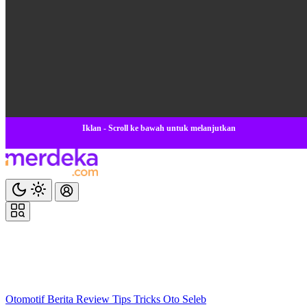
Iklan - Scroll ke bawah untuk melanjutkan
Otomotif
Berita
Review
Tips Tricks
Oto Seleb