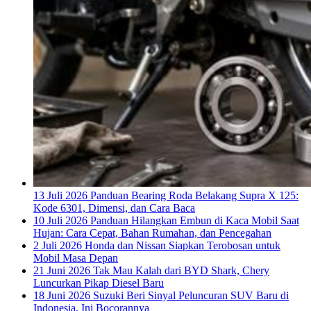
13 Juli 2026
Panduan Bearing Roda Belakang Supra X 125:
Kode 6301, Dimensi, dan Cara Baca
10 Juli 2026
Panduan Hilangkan Embun di Kaca Mobil Saat
Hujan: Cara Cepat, Bahan Rumahan, dan Pencegahan
2 Juli 2026
Honda dan Nissan Siapkan Terobosan untuk
Mobil Masa Depan
21 Juni 2026
Tak Mau Kalah dari BYD Shark, Chery
Luncurkan Pikap Diesel Baru
18 Juni 2026
Suzuki Beri Sinyal Peluncuran SUV Baru di
Indonesia, Ini Bocorannya