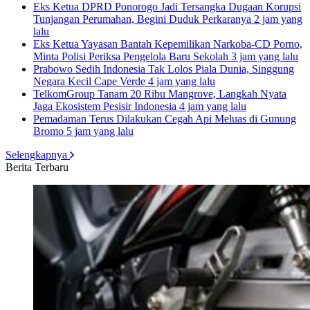
Eks Ketua DPRD Ponorogo Jadi Tersangka Dugaan Korupsi
Tunjangan Perumahan, Begini Duduk Perkaranya
2 jam yang
lalu
Eks Ketua Yayasan Bantah Kepemilikan Narkoba-CD Porno,
Minta Polisi Periksa Pengelola Baru Sekolah
3 jam yang lalu
Prabowo Sedih Indonesia Tak Lolos Piala Dunia, Singgung
Negara Kecil Cape Verde
4 jam yang lalu
TelkomGroup Tanam 20 Ribu Mangrove, Langkah Nyata
Jaga Ekosistem Pesisir Indonesia
4 jam yang lalu
Pemadaman Terus Dilakukan Cegah Api Meluas di Gunung
Bromo
5 jam yang lalu
Selengkapnya
Berita Terbaru