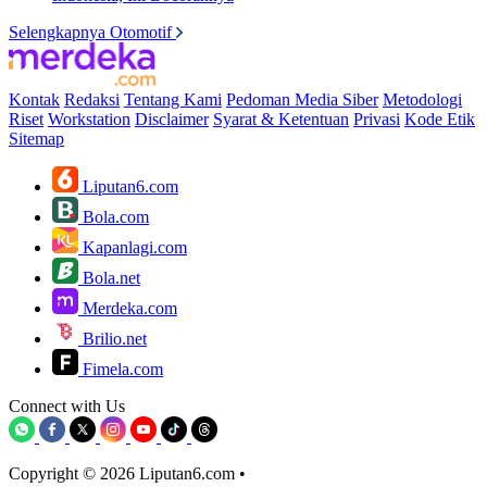
Selengkapnya Otomotif
Kontak
Redaksi
Tentang Kami
Pedoman Media Siber
Metodologi
Riset
Workstation
Disclaimer
Syarat & Ketentuan
Privasi
Kode Etik
Sitemap
Liputan6.com
Bola.com
Kapanlagi.com
Bola.net
Merdeka.com
Brilio.net
Fimela.com
Connect with Us
Copyright © 2026 Liputan6.com
•