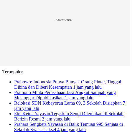
Advertisement
Terpopuler
Prabowo: Indonesia Punya Banyak Orang Pintar, Tinggal
Dibina dan Diberi Kesempatan
1 jam yang lalu
Pramono Minta Perusahaan Jasa Angkut Sampah yang
Melanggar Dipublikasikan
1 jam yang lalu
Relokasi SDN Kebayoran Lama 09, 3 Sekolah Disiapkan
7
jam yang lalu
Eks Ketua Yayasan Tegaskan Senpi Ditemukan di Sekolah
Berizin Resmi
2 jam yang lalu
Prahara Sengketa Yayasan di Balik Temuan 995 Senjata di
Sekolah Swasta Jaksel
4 jam yang lalu