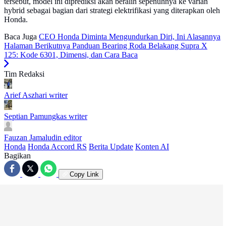
tersebut, model ini diprediksi akan beralih sepenuhnya ke varian
hybrid sebagai bagian dari strategi elektrifikasi yang diterapkan oleh
Honda.
Baca Juga
CEO Honda Diminta Mengundurkan Diri, Ini Alasannya
Halaman Berikutnya
Panduan Bearing Roda Belakang Supra X
125: Kode 6301, Dimensi, dan Cara Baca
Tim Redaksi
Arief Aszhari
writer
Septian Pamungkas
writer
Fauzan Jamaludin
editor
Honda
Honda Accord RS
Berita Update
Konten AI
Bagikan
Copy Link