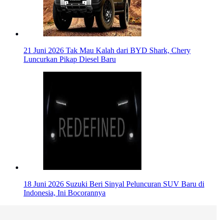
21 Juni 2026
Tak Mau Kalah dari BYD Shark, Chery
Luncurkan Pikap Diesel Baru
18 Juni 2026
Suzuki Beri Sinyal Peluncuran SUV Baru di
Indonesia, Ini Bocorannya