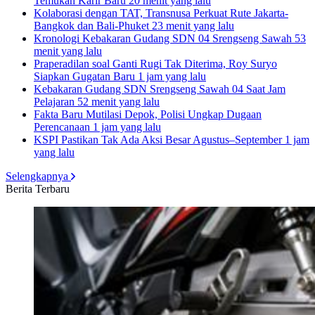
Temukan Karir Baru
20 menit yang lalu
Kolaborasi dengan TAT, Transnusa Perkuat Rute Jakarta-
Bangkok dan Bali-Phuket
23 menit yang lalu
Kronologi Kebakaran Gudang SDN 04 Srengseng Sawah
53
menit yang lalu
Praperadilan soal Ganti Rugi Tak Diterima, Roy Suryo
Siapkan Gugatan Baru
1 jam yang lalu
Kebakaran Gudang SDN Srengseng Sawah 04 Saat Jam
Pelajaran
52 menit yang lalu
Fakta Baru Mutilasi Depok, Polisi Ungkap Dugaan
Perencanaan
1 jam yang lalu
KSPI Pastikan Tak Ada Aksi Besar Agustus–September
1 jam
yang lalu
Selengkapnya
Berita Terbaru