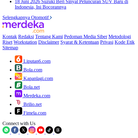
18 Juni 2026
Suzuki Beri Sinyal Peluncuran SUV Baru di
Indonesia, Ini Bocorannya
Selengkapnya Otomotif
Kontak
Redaksi
Tentang Kami
Pedoman Media Siber
Metodologi
Riset
Workstation
Disclaimer
Syarat & Ketentuan
Privasi
Kode Etik
Sitemap
Liputan6.com
Bola.com
Kapanlagi.com
Bola.net
Merdeka.com
Brilio.net
Fimela.com
Connect with Us