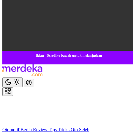
Iklan - Scroll ke bawah untuk melanjutkan
Otomotif
Berita
Review
Tips Tricks
Oto Seleb