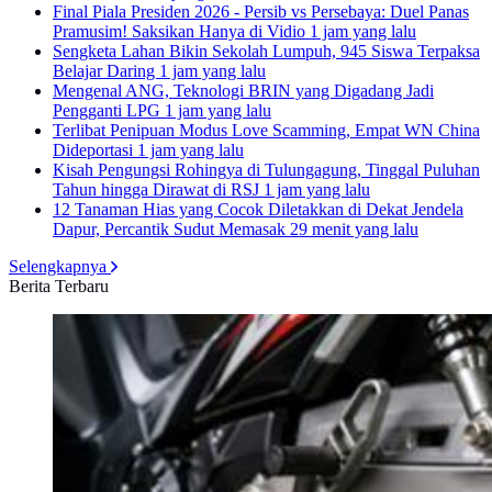
Final Piala Presiden 2026 - Persib vs Persebaya: Duel Panas
Pramusim! Saksikan Hanya di Vidio
1 jam yang lalu
Sengketa Lahan Bikin Sekolah Lumpuh, 945 Siswa Terpaksa
Belajar Daring
1 jam yang lalu
Mengenal ANG, Teknologi BRIN yang Digadang Jadi
Pengganti LPG
1 jam yang lalu
Terlibat Penipuan Modus Love Scamming, Empat WN China
Dideportasi
1 jam yang lalu
Kisah Pengungsi Rohingya di Tulungagung, Tinggal Puluhan
Tahun hingga Dirawat di RSJ
1 jam yang lalu
12 Tanaman Hias yang Cocok Diletakkan di Dekat Jendela
Dapur, Percantik Sudut Memasak
29 menit yang lalu
Selengkapnya
Berita Terbaru