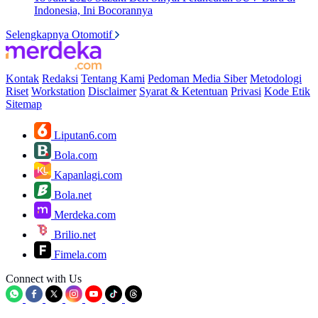
Indonesia, Ini Bocorannya
Selengkapnya Otomotif
Kontak
Redaksi
Tentang Kami
Pedoman Media Siber
Metodologi
Riset
Workstation
Disclaimer
Syarat & Ketentuan
Privasi
Kode Etik
Sitemap
Liputan6.com
Bola.com
Kapanlagi.com
Bola.net
Merdeka.com
Brilio.net
Fimela.com
Connect with Us