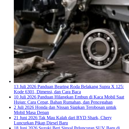
13 Juli 2026
Panduan Bearing Roda Belakang Supra X 125:
Kode 6301, Dimensi, dan Cara Baca
10 Juli 2026
Panduan Hilangkan Embun di Kaca Mobil Saat
Hujan: Cara Cepat, Bahan Rumahan, dan Pencegahan
2 Juli 2026
Honda dan Nissan Siapkan Terobosan untuk
Mobil Masa Depan
21 Juni 2026
Tak Mau Kalah dari BYD Shark, Chery
Luncurkan Pikap Diesel Baru
18 Juni 2026
Suzuki Beri Sinyal Peluncuran SUV Baru di