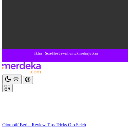
Iklan - Scroll ke bawah untuk melanjutkan
Otomotif
Berita
Review
Tips Tricks
Oto Seleb