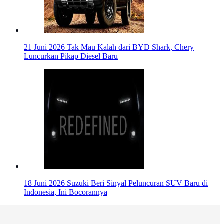
21 Juni 2026
Tak Mau Kalah dari BYD Shark, Chery
Luncurkan Pikap Diesel Baru
18 Juni 2026
Suzuki Beri Sinyal Peluncuran SUV Baru di
Indonesia, Ini Bocorannya