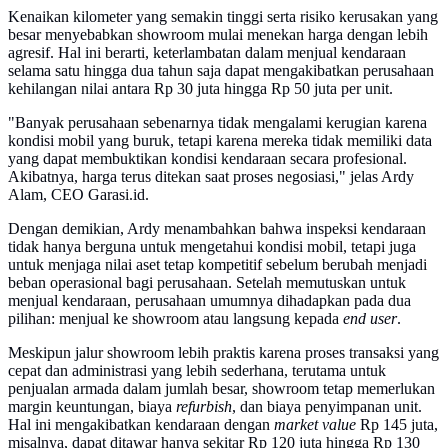
Kenaikan kilometer yang semakin tinggi serta risiko kerusakan yang
besar menyebabkan showroom mulai menekan harga dengan lebih
agresif. Hal ini berarti, keterlambatan dalam menjual kendaraan
selama satu hingga dua tahun saja dapat mengakibatkan perusahaan
kehilangan nilai antara Rp 30 juta hingga Rp 50 juta per unit.
"Banyak perusahaan sebenarnya tidak mengalami kerugian karena
kondisi mobil yang buruk, tetapi karena mereka tidak memiliki data
yang dapat membuktikan kondisi kendaraan secara profesional.
Akibatnya, harga terus ditekan saat proses negosiasi," jelas Ardy
Alam, CEO Garasi.id.
Dengan demikian, Ardy menambahkan bahwa inspeksi kendaraan
tidak hanya berguna untuk mengetahui kondisi mobil, tetapi juga
untuk menjaga nilai aset tetap kompetitif sebelum berubah menjadi
beban operasional bagi perusahaan. Setelah memutuskan untuk
menjual kendaraan, perusahaan umumnya dihadapkan pada dua
pilihan: menjual ke showroom atau langsung kepada
end user
.
Meskipun jalur showroom lebih praktis karena proses transaksi yang
cepat dan administrasi yang lebih sederhana, terutama untuk
penjualan armada dalam jumlah besar, showroom tetap memerlukan
margin keuntungan, biaya
refurbish
, dan biaya penyimpanan unit.
Hal ini mengakibatkan kendaraan dengan
market value
Rp 145 juta,
misalnya, dapat ditawar hanya sekitar Rp 120 juta hingga Rp 130