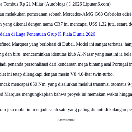
ya Tembus Rp 21 Miliar (Autoblog) (© 2026 Liputan6.com)
 melakukan pemesanan sebuah Mercedes-AMG G63 Cabriolet edisi kh
n yang dikenal dengan nama CR7 ini mencapai US$ 1,32 juta, setara de
dalan di Laga Penentuan Grup K Piala Dunia 2026
ined Marques yang berlokasi di Dubai. Model ini sangat terbatas, hanya
dan biru, mencerminkan identitas klub Al-Nassr yang saat ini ia bela
njadi penanda personalisasi dari kendaraan mega bintang asal Portugal in
ini tetap dilengkapi dengan mesin V8 4.0-liter twin-turbo.
ak mencapai 850 Nm, yang disalurkan melalui transmisi otomatis 9-p
ned Marques mengungkapkan bahwa proyek ini memakan waktu hingga 18 
an jika mobil ini menjadi salah satu yang paling dinanti di kalangan 
Advertisement