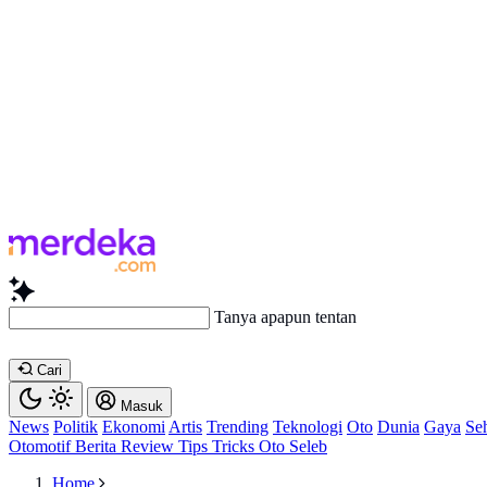
Tanya apapun tentang artikel ini..
Cari
Masuk
News
Politik
Ekonomi
Artis
Trending
Teknologi
Oto
Dunia
Gaya
Se
Otomotif
Berita
Review
Tips Tricks
Oto Seleb
Home