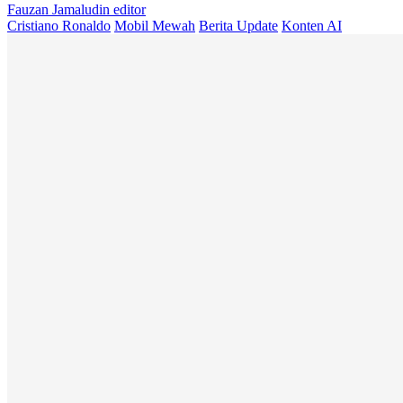
Fauzan Jamaludin
editor
Cristiano Ronaldo
Mobil Mewah
Berita Update
Konten AI