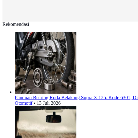
Rekomendasi
Panduan Bearing Roda Belakang Supra X 125: Kode 6301, Di
Otomotif
•
13 Juli 2026