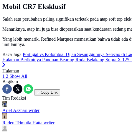
Mobil CR7 Eksklusif
Salah satu perubahan paling signifikan terletak pada atap soft top 
Menariknya, atap ini juga bisa dioperasikan saat kendaraan sedang m
Yang lebih menarik, Refined Marques memastikan bahwa tidak ada du
unit lainnya.
Baca Juga
Portugal vs Kolombia: Ujian Sesungguhnya Selecao di La
Halaman Berikutnya
Panduan Bearing Roda Belakang Supra X 125: 
Halaman
1
2
Show All
Bagikan
Copy Link
Tim Redaksi
Arief Aszhari
writer
Raden Trimutia Hatta
writer