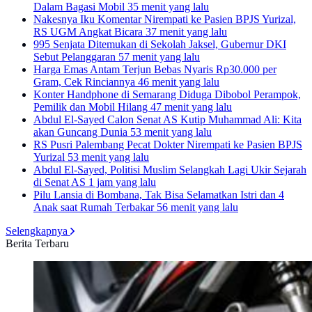
Dalam Bagasi Mobil
35 menit yang lalu
Nakesnya Iku Komentar Nirempati ke Pasien BPJS Yurizal,
RS UGM Angkat Bicara
37 menit yang lalu
995 Senjata Ditemukan di Sekolah Jaksel, Gubernur DKI
Sebut Pelanggaran
57 menit yang lalu
Harga Emas Antam Terjun Bebas Nyaris Rp30.000 per
Gram, Cek Rinciannya
46 menit yang lalu
Konter Handphone di Semarang Diduga Dibobol Perampok,
Pemilik dan Mobil Hilang
47 menit yang lalu
Abdul El-Sayed Calon Senat AS Kutip Muhammad Ali: Kita
akan Guncang Dunia
53 menit yang lalu
RS Pusri Palembang Pecat Dokter Nirempati ke Pasien BPJS
Yurizal
53 menit yang lalu
Abdul El-Sayed, Politisi Muslim Selangkah Lagi Ukir Sejarah
di Senat AS
1 jam yang lalu
Pilu Lansia di Bombana, Tak Bisa Selamatkan Istri dan 4
Anak saat Rumah Terbakar
56 menit yang lalu
Selengkapnya
Berita Terbaru