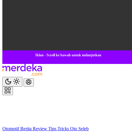
Iklan - Scroll ke bawah untuk melanjutkan
Otomotif
Berita
Review
Tips Tricks
Oto Seleb