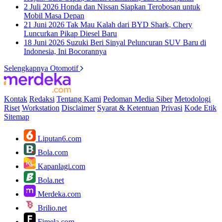
2 Juli 2026
Honda dan Nissan Siapkan Terobosan untuk
Mobil Masa Depan
21 Juni 2026
Tak Mau Kalah dari BYD Shark, Chery
Luncurkan Pikap Diesel Baru
18 Juni 2026
Suzuki Beri Sinyal Peluncuran SUV Baru di
Indonesia, Ini Bocorannya
Selengkapnya Otomotif
Kontak
Redaksi
Tentang Kami
Pedoman Media Siber
Metodologi
Riset
Workstation
Disclaimer
Syarat & Ketentuan
Privasi
Kode Etik
Sitemap
Liputan6.com
Bola.com
Kapanlagi.com
Bola.net
Merdeka.com
Brilio.net
Fimela.com