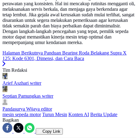
perawatan yang konsisten. Hal ini mencakup rutinitas mengganti oli,
melaksanakan servis berkala, dan menjaga gaya berkendara agar
tetap lembut. Jika gejala awal kerusakan sudah mulai terlihat, sangat
disarankan untuk segera melakukan pemeriksaan agar kerusakan
tidak semakin parah dan biaya perbaikan dapat diminimalisir.
Dengan langkah-langkah pencegahan yang tepat, pemilik sepeda
motor dapat memastikan kinerja mesin tetap optimal dan
memperpanjang umur kendaraan mereka.
Halaman Berikutnya
Panduan Bearing Roda Belakang Supra X
125: Kode 6301, Dimensi, dan Cara Baca
Tim Redaksi
Arief Aszhari
writer
Septian Pamungkas
writer
Pandasurya Wijaya
editor
mesin sepeda motor
Turun Mesin
Konten AI
Berita Update
Bagikan
Copy Link