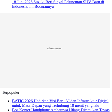
18 Juni 2026
Suzuki Beri Sinyal Peluncuran SUV Baru di
Indonesia, Ini Bocorannya
Advertisement
Terpopuler
BATIC 2026 Hadirkan Visi Baru AI dan Infrastruktur Digital
untuk Masa Depan yang Terhubung
18 menit yang lalu
Bos Konter Handphone Ambarawa Hilang Ditemukan Tewas