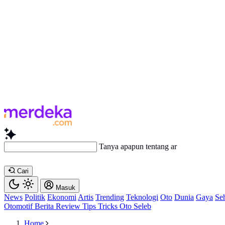
Tanya apapun tentang artikel ini...
Cari
Masuk
News
Politik
Ekonomi
Artis
Trending
Teknologi
Oto
Dunia
Gaya
Se
Otomotif
Berita
Review
Tips Tricks
Oto Seleb
Home