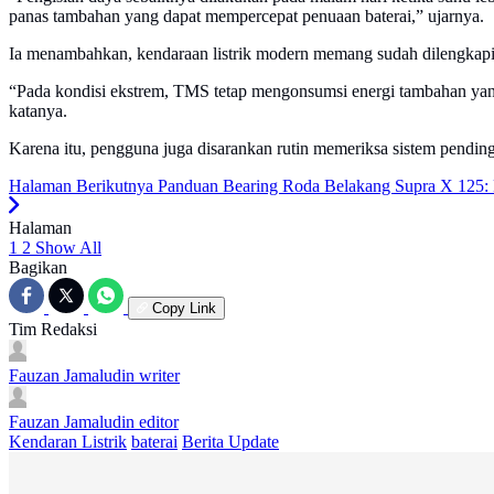
panas tambahan yang dapat mempercepat penuaan baterai,” ujarnya.
Ia menambahkan, kendaraan listrik modern memang sudah dilengkapi s
“Pada kondisi ekstrem, TMS tetap mengonsumsi energi tambahan yang
katanya.
Karena itu, pengguna juga disarankan rutin memeriksa sistem pending
Halaman Berikutnya
Panduan Bearing Roda Belakang Supra X 125: 
Halaman
1
2
Show All
Bagikan
Copy Link
Tim Redaksi
Fauzan Jamaludin
writer
Fauzan Jamaludin
editor
Kendaran Listrik
baterai
Berita Update