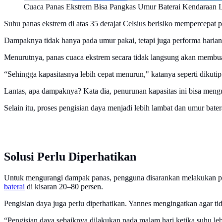
Cuaca Panas Ekstrem Bisa Pangkas Umur Baterai Kendaraan Li
Suhu panas ekstrem di atas 35 derajat Celsius berisiko mempercepat 
Dampaknya tidak hanya pada umur pakai, tetapi juga performa harian 
Menurutnya, panas cuaca ekstrem secara tidak langsung akan membuat 
“Sehingga kapasitasnya lebih cepat menurun," katanya seperti dikuti
Lantas, apa dampaknya? Kata dia, penurunan kapasitas ini bisa meng
Selain itu, proses pengisian daya menjadi lebih lambat dan umur bater
Solusi Perlu Diperhatikan
Untuk mengurangi dampak panas, pengguna disarankan melakukan pera
baterai
di kisaran 20–80 persen.
Pengisian daya juga perlu diperhatikan. Yannes mengingatkan agar tid
“Pengisian daya sebaiknya dilakukan pada malam hari ketika suhu leb