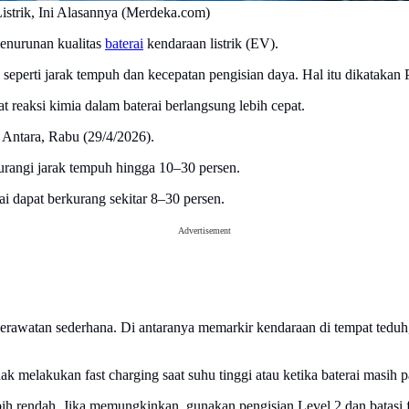
strik, Ini Alasannya (Merdeka.com)
penurunan kualitas
baterai
kendaraan listrik (EV).
seperti jarak tempuh dan kecepatan pengisian daya. Hal itu dikatakan
reaksi kimia dalam baterai berlangsung lebih cepat.
p Antara, Rabu (29/4/2026).
urangi jarak tempuh hingga 10–30 persen.
ai dapat berkurang sekitar 8–30 persen.
Advertisement
watan sederhana. Di antaranya memarkir kendaraan di tempat teduh, 
ak melakukan fast charging saat suhu tinggi atau ketika baterai masih p
ih rendah. Jika memungkinkan, gunakan pengisian Level 2 dan batasi f