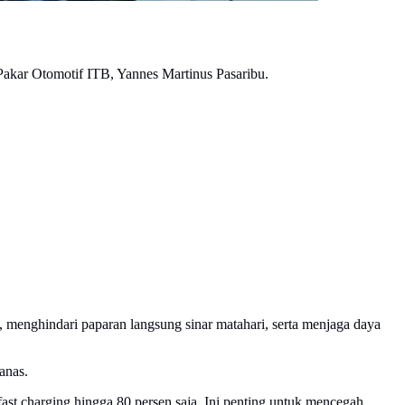
 Pakar Otomotif ITB, Yannes Martinus Pasaribu.
menghindari paparan langsung sinar matahari, serta menjaga daya
anas.
ast charging hingga 80 persen saja. Ini penting untuk mencegah