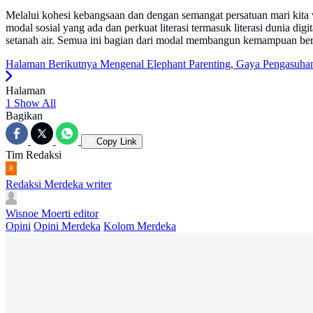
Melalui kohesi kebangsaan dan dengan semangat persatuan mari kita
modal sosial yang ada dan perkuat literasi termasuk literasi dunia
setanah air. Semua ini bagian dari modal membangun kemampuan bera
Halaman Berikutnya
Mengenal Elephant Parenting, Gaya Pengasuh
Halaman
1
Show All
Bagikan
Copy Link
Tim Redaksi
Redaksi Merdeka
writer
Wisnoe Moerti
editor
Opini
Opini Merdeka
Kolom Merdeka