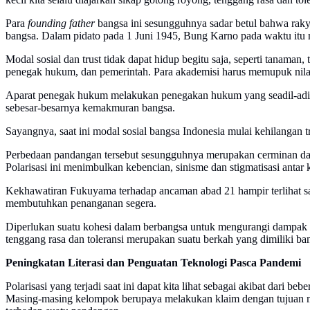
Para
founding father
bangsa ini sesungguhnya sadar betul bahwa raky
bangsa. Dalam pidato pada 1 Juni 1945, Bung Karno pada waktu itu me
Modal sosial dan trust tidak dapat hidup begitu saja, seperti tanaman,
penegak hukum, dan pemerintah. Para akademisi harus memupuk nilai-n
Aparat penegak hukum melakukan penegakan hukum yang seadil-adil
sebesar-besarnya kemakmuran bangsa.
Sayangnya, saat ini modal sosial bangsa Indonesia mulai kehilangan tr
Perbedaan pandangan tersebut sesungguhnya merupakan cerminan dari
Polarisasi ini menimbulkan kebencian, sinisme dan stigmatisasi antar
Kekhawatiran Fukuyama terhadap ancaman abad 21 hampir terlihat san
membutuhkan penanganan segera.
Diperlukan suatu kohesi dalam berbangsa untuk mengurangi dampak n
tenggang rasa dan toleransi merupakan suatu berkah yang dimiliki ban
Peningkatan Literasi dan Penguatan Teknologi Pasca Pandemi
Polarisasi yang terjadi saat ini dapat kita lihat sebagai akibat dari be
Masing-masing kelompok berupaya melakukan klaim dengan tujuan mera