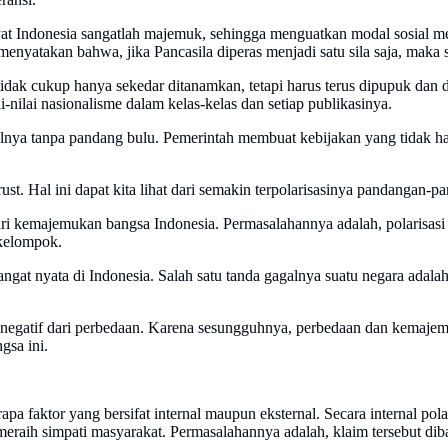
at Indonesia sangatlah majemuk, sehingga menguatkan modal sosial m
nyatakan bahwa, jika Pancasila diperas menjadi satu sila saja, maka s
 tidak cukup hanya sekedar ditanamkan, tetapi harus terus dipupuk dan di
ilai nasionalisme dalam kelas-kelas dan setiap publikasinya.
nya tanpa pandang bulu. Pemerintah membuat kebijakan yang tidak 
ust. Hal ini dapat kita lihat dari semakin terpolarisasinya pandangan-
 kemajemukan bangsa Indonesia. Permasalahannya adalah, polarisasi 
 kelompok.
gat nyata di Indonesia. Salah satu tanda gagalnya suatu negara adalah
egatif dari perbedaan. Karena sesungguhnya, perbedaan dan kemajemuk
gsa ini.
berapa faktor yang bersifat internal maupun eksternal. Secara internal po
ih simpati masyarakat. Permasalahannya adalah, klaim tersebut dibar