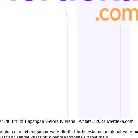
at Idulfitri di Lapangan Gelora Kieraha . Antara©2022 Merdeka.com
mukan dan keberagaman yang dimiliki Indonesia bukanlah hal yang me
al yang sangat kuat untuk bangsa indoensia dapat maju.