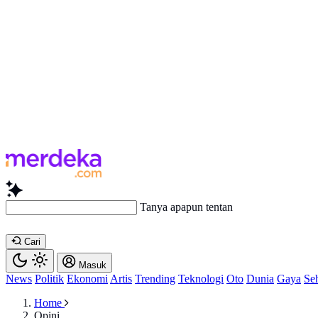
Tanya apapun tentang artikel i
Cari
Masuk
News
Politik
Ekonomi
Artis
Trending
Teknologi
Oto
Dunia
Gaya
Se
Home
Opini