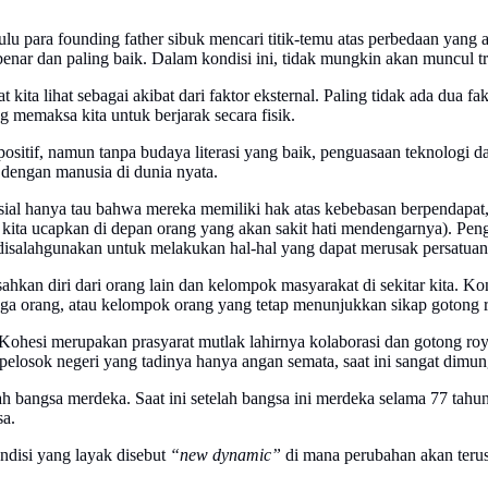
u para founding father sibuk mencari titik-temu atas perbedaan yang ad
enar dan paling baik. Dalam kondisi ini, tidak mungkin akan muncul tr
 kita lihat sebagai akibat dari faktor eksternal. Paling tidak ada dua 
g memaksa kita untuk berjarak secara fisik.
positif, namun tanpa budaya literasi yang baik, penguasaan teknologi
 dengan manusia di dunia nyata.
ial hanya tau bahwa mereka memiliki hak atas kebebasan berpendapat
ita ucapkan di depan orang yang akan sakit hati mendengarnya). Pen
disalahgunakan untuk melakukan hal-hal yang dapat merusak persatuan
ahkan diri dari orang lain dan kelompok masyarakat di sekitar kita. K
ga orang, atau kelompok orang yang tetap menunjukkan sikap gotong 
i. Kohesi merupakan prasyarat mutlak lahirnya kolaborasi dan gotong 
iap pelosok negeri yang tadinya hanya angan semata, saat ini sangat di
h bangsa merdeka. Saat ini setelah bangsa ini merdeka selama 77 tahun
sa.
ondisi yang layak disebut
“new dynamic”
di mana perubahan akan terus