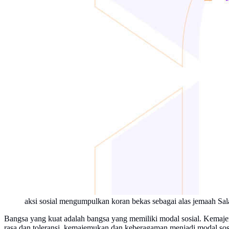
aksi sosial mengumpulkan koran bekas sebagai alas jemaah Sal
Bangsa yang kuat adalah bangsa yang memiliki modal sosial. Kemaje
rasa dan toleransi, kemajemukan dan keberagaman menjadi modal sosi