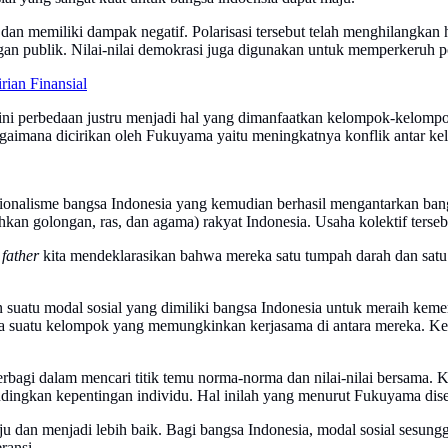
 dan memiliki dampak negatif. Polarisasi tersebut telah menghilangkan 
an publik. Nilai-nilai demokrasi juga digunakan untuk memperkeruh po
ian Finansial
 ini perbedaan justru menjadi hal yang dimanfaatkan kelompok-kelompok
bagaimana dicirikan oleh Fukuyama yaitu meningkatnya konflik antar k
ionalisme bangsa Indonesia yang kemudian berhasil mengantarkan ban
n (bahkan golongan, ras, dan agama) rakyat Indonesia. Usaha kolektif ter
 father
kita mendeklarasikan bahwa mereka satu tumpah darah dan satu 
n suatu modal sosial yang dimiliki bangsa Indonesia untuk meraih ke
gota suatu kelompok yang memungkinkan kerjasama di antara mereka. 
bagi dalam mencari titik temu norma-norma dan nilai-nilai bersama. Ket
ingkan kepentingan individu. Hal inilah yang menurut Fukuyama diseb
 dan menjadi lebih baik. Bagi bangsa Indonesia, modal sosial sesungg
ransi.