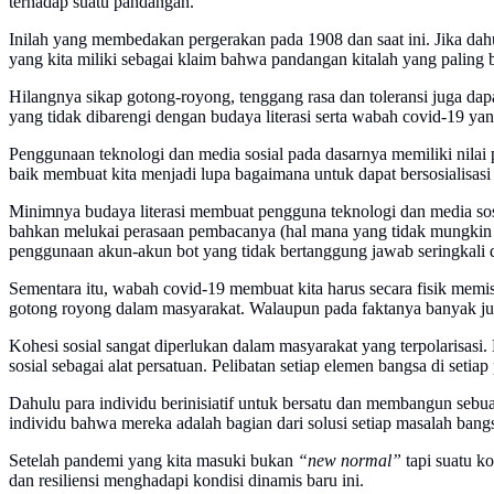
terhadap suatu pandangan.
Inilah yang membedakan pergerakan pada 1908 dan saat ini. Jika dahul
yang kita miliki sebagai klaim bahwa pandangan kitalah yang paling b
Hilangnya sikap gotong-royong, tenggang rasa dan toleransi juga dapat
yang tidak dibarengi dengan budaya literasi serta wabah covid-19 yan
Penggunaan teknologi dan media sosial pada dasarnya memiliki nilai 
baik membuat kita menjadi lupa bagaimana untuk dapat bersosialisasi
Minimnya budaya literasi membuat pengguna teknologi dan media sos
bahkan melukai perasaan pembacanya (hal mana yang tidak mungkin k
penggunaan akun-akun bot yang tidak bertanggung jawab seringkali 
Sementara itu, wabah covid-19 membuat kita harus secara fisik memis
gotong royong dalam masyarakat. Walaupun pada faktanya banyak ju
Kohesi sosial sangat diperlukan dalam masyarakat yang terpolarisas
sosial sebagai alat persatuan. Pelibatan setiap elemen bangsa di set
Dahulu para individu berinisiatif untuk bersatu dan membangun sebua
individu bahwa mereka adalah bagian dari solusi setiap masalah bang
Setelah pandemi yang kita masuki bukan
“new normal”
tapi suatu k
dan resiliensi menghadapi kondisi dinamis baru ini.