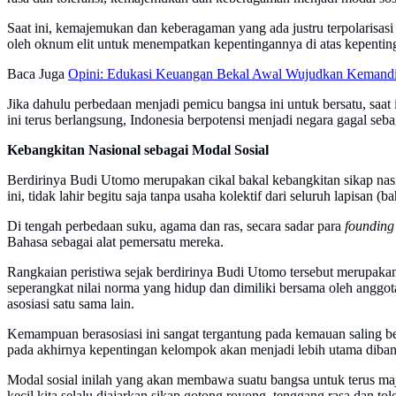
Saat ini, kemajemukan dan keberagaman yang ada justru terpolarisasi
oleh oknum elit untuk menempatkan kepentingannya di atas kepenting
Baca Juga
Opini: Edukasi Keuangan Bekal Awal Wujudkan Kemandir
Jika dahulu perbedaan menjadi pemicu bangsa ini untuk bersatu, saat
ini terus berlangsung, Indonesia berpotensi menjadi negara gagal se
Kebangkitan Nasional sebagai Modal Sosial
Berdirinya Budi Utomo merupakan cikal bakal kebangkitan sikap nas
ini, tidak lahir begitu saja tanpa usaha kolektif dari seluruh lapisa
Di tengah perbedaan suku, agama dan ras, secara sadar para
founding
Bahasa sebagai alat pemersatu mereka.
Rangkaian peristiwa sejak berdirinya Budi Utomo tersebut merupaka
seperangkat nilai norma yang hidup dan dimiliki bersama oleh ang
asosiasi satu sama lain.
Kemampuan berasosiasi ini sangat tergantung pada kemauan saling ber
pada akhirnya kepentingan kelompok akan menjadi lebih utama diband
Modal sosial inilah yang akan membawa suatu bangsa untuk terus maju
kecil kita selalu diajarkan sikap gotong royong, tenggang rasa dan tole