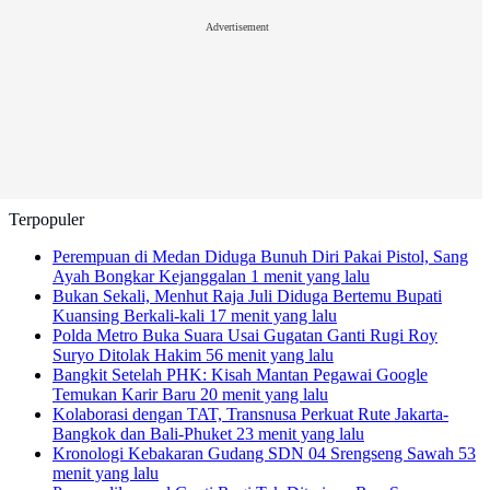
Advertisement
Terpopuler
Perempuan di Medan Diduga Bunuh Diri Pakai Pistol, Sang
Ayah Bongkar Kejanggalan
1 menit yang lalu
Bukan Sekali, Menhut Raja Juli Diduga Bertemu Bupati
Kuansing Berkali-kali
17 menit yang lalu
Polda Metro Buka Suara Usai Gugatan Ganti Rugi Roy
Suryo Ditolak Hakim
56 menit yang lalu
Bangkit Setelah PHK: Kisah Mantan Pegawai Google
Temukan Karir Baru
20 menit yang lalu
Kolaborasi dengan TAT, Transnusa Perkuat Rute Jakarta-
Bangkok dan Bali-Phuket
23 menit yang lalu
Kronologi Kebakaran Gudang SDN 04 Srengseng Sawah
53
menit yang lalu