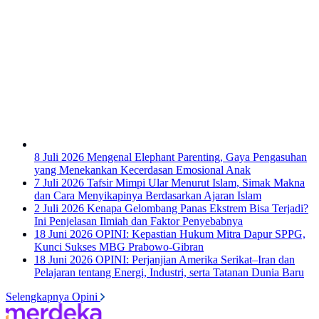
8 Juli 2026
Mengenal Elephant Parenting, Gaya Pengasuhan
yang Menekankan Kecerdasan Emosional Anak
7 Juli 2026
Tafsir Mimpi Ular Menurut Islam, Simak Makna
dan Cara Menyikapinya Berdasarkan Ajaran Islam
2 Juli 2026
Kenapa Gelombang Panas Ekstrem Bisa Terjadi?
Ini Penjelasan Ilmiah dan Faktor Penyebabnya
18 Juni 2026
OPINI: Kepastian Hukum Mitra Dapur SPPG,
Kunci Sukses MBG Prabowo-Gibran
18 Juni 2026
OPINI: Perjanjian Amerika Serikat–Iran dan
Pelajaran tentang Energi, Industri, serta Tatanan Dunia Baru
Selengkapnya Opini