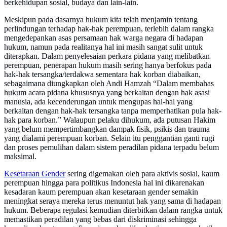
berkehidupan sosial, budaya dan lain-lain.
Meskipun pada dasarnya hukum kita telah menjamin tentang
perlindungan terhadap hak-hak perempuan, terlebih dalam rangka
mengedepankan asas persamaan hak warga negara di hadapan
hukum, namun pada realitanya hal ini masih sangat sulit untuk
diterapkan. Dalam penyelesaian perkara pidana yang melibatkan
perempuan, penerapan hukum masih sering hanya berfokus pada
hak-hak tersangka/terdakwa sementara hak korban diabaikan,
sebagaimana diungkapkan oleh Andi Hamzah “Dalam membahas
hukum acara pidana khususnya yang berkaitan dengan hak asasi
manusia, ada kecenderungan untuk mengupas hal-hal yang
berkaitan dengan hak-hak tersangka tanpa memperhatikan pula hak-
hak para korban.” Walaupun pelaku dihukum, ada putusan Hakim
yang belum mempertimbangkan dampak fisik, psikis dan trauma
yang dialami perempuan korban. Selain itu penggantian ganti rugi
dan proses pemulihan dalam sistem peradilan pidana terpadu belum
maksimal.
Kesetaraan Gender
sering digemakan oleh para aktivis sosial, kaum
perempuan hingga para politikus Indonesia hal ini dikarenakan
kesadaran kaum perempuan akan kesetaraan gender semakin
meningkat seraya mereka terus menuntut hak yang sama di hadapan
hukum. Beberapa regulasi kemudian diterbitkan dalam rangka untuk
memastikan peradilan yang bebas dari diskriminasi sehingga