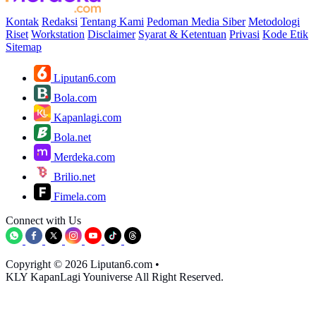
Kontak
Redaksi
Tentang Kami
Pedoman Media Siber
Metodologi
Riset
Workstation
Disclaimer
Syarat & Ketentuan
Privasi
Kode Etik
Sitemap
Liputan6.com
Bola.com
Kapanlagi.com
Bola.net
Merdeka.com
Brilio.net
Fimela.com
Connect with Us
Copyright © 2026 Liputan6.com
•
KLY KapanLagi Youniverse All Right Reserved.