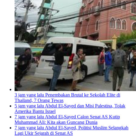
3 jam yang lalu
Penembakan Brutal ke Sekolah Elite di
Thailand, 7 Orang Tewas
5 jam yang lalu
Abdul El-Sayed dan Misi Palestina, Tolak
Amerika Bantu Israel
7 jam yang lalu
Abdul El-Sayed Calon Senat AS Kutip
Muhammad Ali: Kita akan Guncang Dunia
7 jam yang lalu
Abdul El-Sayed, Politisi Muslim Selangkah
Lagi Ukir Sejarah di Senat AS