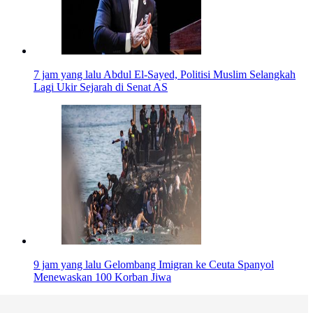
7 jam yang lalu
Abdul El-Sayed, Politisi Muslim Selangkah
Lagi Ukir Sejarah di Senat AS
9 jam yang lalu
Gelombang Imigran ke Ceuta Spanyol
Menewaskan 100 Korban Jiwa