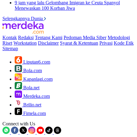
9 jam yang lalu
Gelombang Imigran ke Ceuta Spanyol
Menewaskan 100 Korban Jiwa
Selengkapnya Dunia
Kontak
Redaksi
Tentang Kami
Pedoman Media Siber
Metodologi
Riset
Workstation
Disclaimer
Syarat & Ketentuan
Privasi
Kode Etik
Sitemap
Liputan6.com
Bola.com
Kapanlagi.com
Bola.net
Merdeka.com
Brilio.net
Fimela.com
Connect with Us