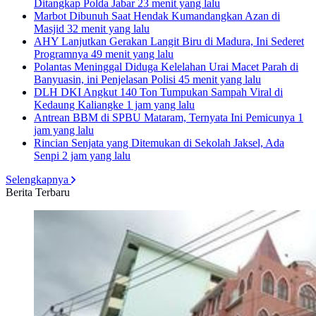
Ditangkap Polda Jabar
23 menit yang lalu
Marbot Dibunuh Saat Hendak Kumandangkan Azan di
Masjid
32 menit yang lalu
AHY Lanjutkan Gerakan Langit Biru di Madura, Ini Sederet
Programnya
49 menit yang lalu
Polantas Meninggal Diduga Kelelahan Urai Macet Parah di
Banyuasin, ini Penjelasan Polisi
45 menit yang lalu
DLH DKI Angkut 140 Ton Tumpukan Sampah Viral di
Kedaung Kaliangke
1 jam yang lalu
Antrean BBM di SPBU Mataram, Ternyata Ini Pemicunya
1
jam yang lalu
Rincian Senjata yang Ditemukan di Sekolah Jaksel, Ada
Senpi
2 jam yang lalu
Selengkapnya
Berita Terbaru