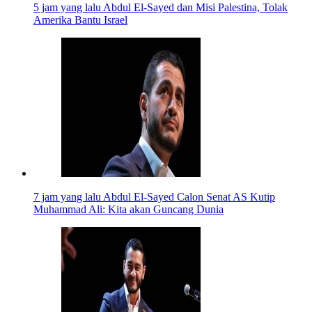
5 jam yang lalu
Abdul El-Sayed dan Misi Palestina, Tolak
Amerika Bantu Israel
7 jam yang lalu
Abdul El-Sayed Calon Senat AS Kutip
Muhammad Ali: Kita akan Guncang Dunia