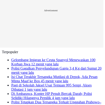
Advertisement
Terpopuler
Gelombang Imigran ke Ceuta Spanyol Menewaskan 100
Korban Jiwa
12 menit yang lalu
Polisi Gagalkan Penyelundupan Ganja 3,4 Kg dari Sumut
20
menit yang lalu
Isi Chat Terakhir Tersangka Mutilasi di Depok, Ada Pesan
Minta Maaf ke Bos
45 menit yang lalu
Pagi di Sekolah Jaksel Usai Temuan 995 Senpi, Akses
Dibatasi
1 jam yang lalu
Di Ambarawa, Konter HP Penuh Bercak Darah; Polisi
Selidiki Hilangnya Pemilik
4 jam yang lalu
Polisi Tetapkan Dua Tersangka Terkait Unggahan Prabowo–