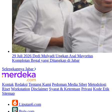
29 Juli 2026
Dedi Mulyadi Ungkap Asal Mayoritas
Komplotan Begal yang Ditangkap di Jabar
Selengkapnya Jabar
Kontak
Redaksi
Tentang Kami
Pedoman Media Siber
Metodologi
Riset
Workstation
Disclaimer
Syarat & Ketentuan
Privasi
Kode Etik
Sitemap
Liputan6.com
Bola.com