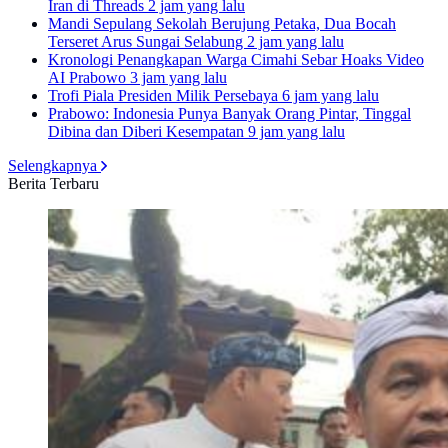
Iran di Threads
2 jam yang lalu
Mandi Sepulang Sekolah Berujung Petaka, Dua Bocah
Terseret Arus Sungai Selabung
2 jam yang lalu
Kronologi Penangkapan Warga Cimahi Sebar Hoaks Video
AI Prabowo
3 jam yang lalu
Trofi Piala Presiden Milik Persebaya
6 jam yang lalu
Prabowo: Indonesia Punya Banyak Orang Pintar, Tinggal
Dibina dan Diberi Kesempatan
9 jam yang lalu
Selengkapnya
Berita Terbaru