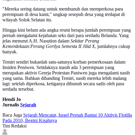
"Mereka sering datang untuk membunuh dan memperkosa para
perempuan di desa kami," ungkap sesepuh desa yang terdapat di
wilayah Solok Selatan itu.
Hingga kini belum ada angka resmi berapa jumlah perempuan yang
pernah mengalami kejahatan seks dari para serdadu Belanda. Yang
jelas menurut A.H. Nasution dalam
Sekitar Perang
Kemerdekaan:Perang Gerilya Semesta II Jilid X
, jumlahnya cukup
banyak.
Temiri sendiri bukanlah satu-satunya korban pemerkosaan dalam
Insiden Peniwen. Setidaknya masih ada 3 perempuan yang
merupakan aktivis Gereja Protestan Paniwen juga mengalami nasib
yang sama. Bahkan dibanding Temiri, nasib mereka lebih malang
lagi: setelah diperkosa, ketiganya dibunuh secara sadis oleh para
serdadu tersebut.
Hendi Jo
Jurnalis
Sejarah
Baca Juga
Sejarah Mencatat, Israel Pernah Bantai 10 Aktivis Flotilla
Pada 2010, Begini Kisahnya
Tim Redaksi