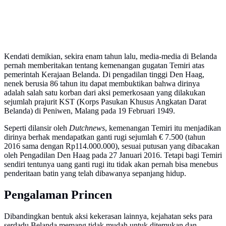
Kendati demikian, sekira enam tahun lalu, media-media di Belanda
pernah memberitakan tentang kemenangan gugatan Temiri atas
pemerintah Kerajaan Belanda. Di pengadilan tinggi Den Haag,
nenek berusia 86 tahun itu dapat membuktikan bahwa dirinya
adalah salah satu korban dari aksi pemerkosaan yang dilakukan
sejumlah prajurit KST (Korps Pasukan Khusus Angkatan Darat
Belanda) di Peniwen, Malang pada 19 Februari 1949.
Seperti dilansir oleh
Dutchnews
, kemenangan Temiri itu menjadikan
dirinya berhak mendapatkan ganti rugi sejumlah € 7.500 (tahun
2016 sama dengan Rp114.000.000), sesuai putusan yang dibacakan
oleh Pengadilan Den Haag pada 27 Januari 2016. Tetapi bagi Temiri
sendiri tentunya uang ganti rugi itu tidak akan pernah bisa menebus
penderitaan batin yang telah dibawanya sepanjang hidup.
Pengalaman Princen
Dibandingkan bentuk aksi kekerasan lainnya, kejahatan seks para
serdadu Belanda memang tidak mudah untuk ditemukan dan