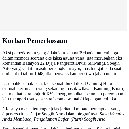
Korban Pemerkosaan
Aksi pemerkosaan yang dilakukan tentara Belanda muncul juga
dalam memoar seorang eks jaksa agung yang juga merupakan eks
komandan Batalyon 22 Djaja Pangrerot Divisi Siliwangi. Soegih
Arto yang saat itu masih berpangkat mayor, masih ingat pada suatu
dini hari di tahun 1948, dia menyaksikan peristiwa jahanam itu.
Dari balik semak-semak di sebuah bukit dekat Gunung Halu
(sebuah kecamatan yang sekarang masuk wilayah Bandung Barat),
dia melihat para prajurit KST mengumpulkan sejumlah perempuan
lalu memperkosanya secara beramai-ramai di lapangan terbuka.
"Rasanya masih terdengar jelas jeritan dari para perempuan yang
diperkosa itu…" ujar Soegih Arto dalam biografinya,
Saya Menulis
Anda Membaca, Pengalaman Letjen (Purn) Soegih Arto
.
Soegih sendiri mengaku tidak bisa berbuat apa-apa. Selain jumlah