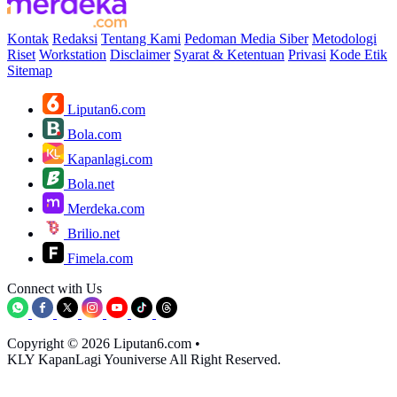
Kontak
Redaksi
Tentang Kami
Pedoman Media Siber
Metodologi
Riset
Workstation
Disclaimer
Syarat & Ketentuan
Privasi
Kode Etik
Sitemap
Liputan6.com
Bola.com
Kapanlagi.com
Bola.net
Merdeka.com
Brilio.net
Fimela.com
Connect with Us
Copyright © 2026 Liputan6.com
•
KLY KapanLagi Youniverse All Right Reserved.