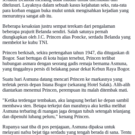
ditelusuri. Layaknya dalam sebuah kasus kejahatan seks, rata-rata
para korban enggan buka mulut untuk mengisahkan kejadian yang
menurutnya sangat aib itu.
Beberapa kesaksian justru sempat terekam dari pengalaman
beberapa prajurit Belanda sendiri. Salah satunya pernah
diungkapkan oleh J.C. Princen alias Poncke, serdadu Belanda yang
membelot ke kubu TNI.
Princen berkisah, sekira pertengahan tahun 1947, dia ditugaskan di
Bogor. Saat bertugas di kota hujan tersebut, Princen terlibat
hubungan asmara dengan seorang gadis remaja bernama Asmuna,
yang tinggalnya persis di belakang pasar dekat Kebun Raya Bogor.
Suatu hari Asmuna datang mencari Princen ke markasnya yang
terletak persis depan Istana Bogor (sekarang Hotel Salak). Alih-alih
diantarkan menemui Princen, perempuan itu malah ditembak mati.
"Ketika terdengar tembakan, aku langsung berlari ke depan sambil
membawa sten. Betapa terkejut dan marahnya aku ketika melihat
Asmuna terbaring di ruangan jaga dengan tubuh setengah telanjang
dan dipenuhi lubang peluru," kenang Princen.
Rupanya saat tiba di pos penjagaan, Asmuna dipaksa untuk
melayani nafsu bejat tiga serdadu yang tengah berada di sana. Tentu