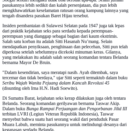
pasukannya lebih sedikit dan kalah persenjataan, dia pun lebih
mengkhawatirkan keselamatan ratusan orang kampung lainnya yang
tengah disandera pasukan Baret Hijau tersebut.
Insiden pembantaian di Sulawesi Selatan pada 1947 juga tak lepas
dari praktik kejahatan seks para serdadu kepada perempuan-
perempuan yang dianggap sebagai bagian dari kaum ekstrimis.
Salah satu korban itu adalah Sitti Hasanah Nu’mang. Selain
mendapatkan penyiksaan, penghinaan dan pelecehan, Sitti pun telah
diperkosa setelah sebelumnya dicekoki minuman keras. Gilanya,
yang melakukan itu adalah salah seorang komandan tentara Belanda
bernama Mayor De Bruin.
"Dalam kesendirian, saya meratapi nasib. Ayah ditembak, saya
tercemar dan tidak berdaya," ujar Sitti seperti termaktub dalam buku
Seribu Wajah Wanita Pejuang dalam Kancah Revolusi 45
(disunting oleh Irna H.N. Hadi Soewito).
Di Sumatra Barat, kejahatan seks kerap dilakukan juga oleh tentara
Belanda. Seorang komandan gerilyawan bernama Taswar Akip.
Dalam buku
Bunga Rampai Perjuangan dan Pengorbanan Jilid III
terbitan LVRI (Legiun Veteran Republik Indonesia), Taswar
menyebut bahwa suatu hari seorang wakil dari penduduk Pasar
Muara Labuh, meminta pasukannya untuk melindungi desanya dari
keganasan serdadu Belanda.