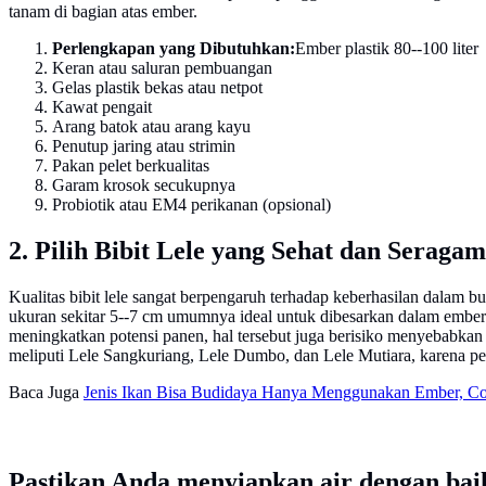
tanam di bagian atas ember.
Perlengkapan yang Dibutuhkan:
Ember plastik 80--100 liter
Keran atau saluran pembuangan
Gelas plastik bekas atau netpot
Kawat pengait
Arang batok atau arang kayu
Penutup jaring atau strimin
Pakan pelet berkualitas
Garam krosok secukupnya
Probiotik atau EM4 perikanan (opsional)
2. Pilih Bibit Lele yang Sehat dan Seragam
Kualitas bibit lele sangat berpengaruh terhadap keberhasilan dalam bud
ukuran sekitar 5--7 cm umumnya ideal untuk dibesarkan dalam ember. 
meningkatkan potensi panen, hal tersebut juga berisiko menyebabkan 
meliputi Lele Sangkuriang, Lele Dumbo, dan Lele Mutiara, karena p
Baca Juga
Jenis Ikan Bisa Budidaya Hanya Menggunakan Ember, Coc
Pastikan Anda menyiapkan air dengan ba