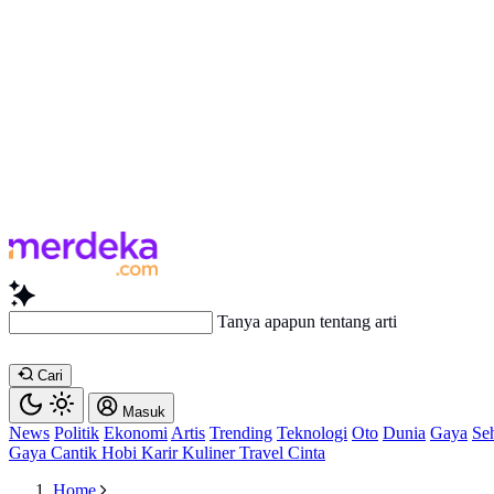
Tanya apapu
Cari
Masuk
News
Politik
Ekonomi
Artis
Trending
Teknologi
Oto
Dunia
Gaya
Se
Gaya
Cantik
Hobi
Karir
Kuliner
Travel
Cinta
Home