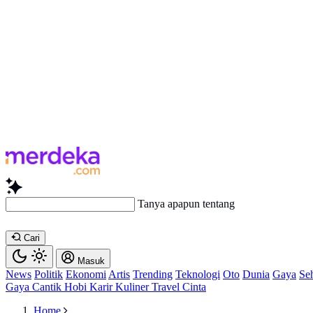
Tanya apapu
Cari
Masuk
News
Politik
Ekonomi
Artis
Trending
Teknologi
Oto
Dunia
Gaya
Se
Gaya
Cantik
Hobi
Karir
Kuliner
Travel
Cinta
Home