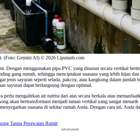
t. (Foto: Gemini AI) © 2026 Liputan6.com
mpit. Dengan menggunakan pipa PVC yang disusun secara vertikal bert
dinding gang rumah, sehingga menciptakan suasana yang lebih hijau dan a
ai jenis sayuran seperti selada, pakcoy, atau kangkung dalam jumlah b
uhan sayuran dapat berlangsung dengan optimal.
erlu mengalirkan air nutrisi dari atas secara berkala atau memanfaat
ng akan bertransformasi menjadi taman vertikal yang sangat menarik p
 menyegarkan suasana di sekitar rumah Anda. Dengan cara ini, Anda 
song Tanpa Perawatan Rumit
Advertisement