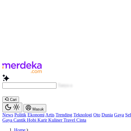
Baca lebih cepat...
Cari
Masuk
News
Politik
Ekonomi
Artis
Trending
Teknologi
Oto
Dunia
Gaya
Se
Gaya
Cantik
Hobi
Karir
Kuliner
Travel
Cinta
Home