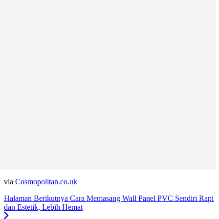
via
Cosmopolitan.co.uk
Halaman Berikutnya
Cara Memasang Wall Panel PVC Sendiri Rapi
dan Estetik, Lebih Hemat