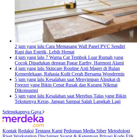
2 jam yang lalu
Cara Memasang Wall Panel PVC Sendiri
Rapi dan Estetik, Lebih Hemat
4 jam yang lalu
7 Warna Cat Tembok Luar Rumah yang
Cocok Dipadukan dengan Pagar Earthy, Harmoni Alami
4 jam yang lalu
Skincare Routine Anti Mager di Bulan
Kemerdekaan, Rahasia Kulit Cerah Bersama Wondermis
5 jam yang lalu
Kesalahan saat Menyimpan Alpukat di
Freezer yang Bikin Cepat Rusak dan Kurang Nikmat
Dikonsumsi
5 jam yang lalu
Kesalahan saat Merebus Talas yang Bikin
Teksturnya Keras, Jangan Sampai Salah Langkah Lagi
Selengkapnya Gaya
Kontak
Redaksi
Tentang Kami
Pedoman Media Siber
Metodologi
Riset
Workstation
Disclaimer
Syarat & Ketentuan
Privasi
Kode Etik