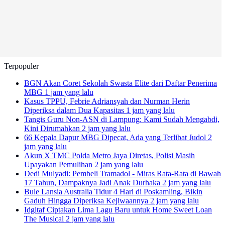
Terpopuler
BGN Akan Coret Sekolah Swasta Elite dari Daftar Penerima
MBG
1 jam yang lalu
Kasus TPPU, Febrie Adriansyah dan Nurman Herin
Diperiksa dalam Dua Kapasitas
1 jam yang lalu
Tangis Guru Non-ASN di Lampung: Kami Sudah Mengabdi,
Kini Dirumahkan
2 jam yang lalu
66 Kepala Dapur MBG Dipecat, Ada yang Terlibat Judol
2
jam yang lalu
Akun X TMC Polda Metro Jaya Diretas, Polisi Masih
Upayakan Pemulihan
2 jam yang lalu
Dedi Mulyadi: Pembeli Tramadol - Miras Rata-Rata di Bawah
17 Tahun, Dampaknya Jadi Anak Durhaka
2 jam yang lalu
Bule Lansia Australia Tidur 4 Hari di Poskamling, Bikin
Gaduh Hingga Diperiksa Kejiwaannya
2 jam yang lalu
Idgitaf Ciptakan Lima Lagu Baru untuk Home Sweet Loan
The Musical
2 jam yang lalu