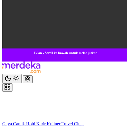
Iklan - Scroll ke bawah untuk melanjutkan
Gaya
Cantik
Hobi
Karir
Kuliner
Travel
Cinta