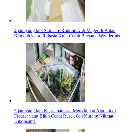
4 jam yang lalu
Skincare Routine Anti Mager di Bulan
Kemerdekaan, Rahasia Kulit Cerah Bersama Wondermis
5 jam yang lalu
Kesalahan saat Menyimpan Alpukat di
Freezer yang Bikin Cepat Rusak dan Kurang Nikmat
Dikonsumsi