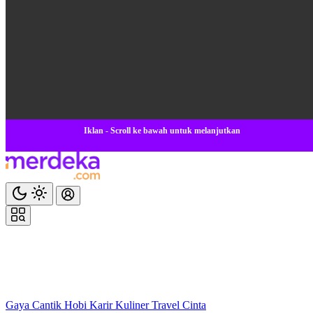
Iklan - Scroll ke bawah untuk melanjutkan
Gaya
Cantik
Hobi
Karir
Kuliner
Travel
Cinta