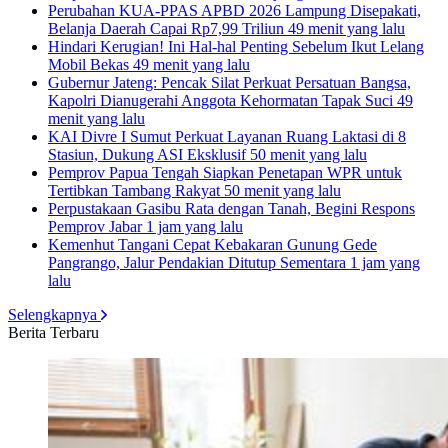
Perubahan KUA-PPAS APBD 2026 Lampung Disepakati,
Belanja Daerah Capai Rp7,99 Triliun
49 menit yang lalu
Hindari Kerugian! Ini Hal-hal Penting Sebelum Ikut Lelang
Mobil Bekas
49 menit yang lalu
Gubernur Jateng: Pencak Silat Perkuat Persatuan Bangsa,
Kapolri Dianugerahi Anggota Kehormatan Tapak Suci
49
menit yang lalu
KAI Divre I Sumut Perkuat Layanan Ruang Laktasi di 8
Stasiun, Dukung ASI Eksklusif
50 menit yang lalu
Pemprov Papua Tengah Siapkan Penetapan WPR untuk
Tertibkan Tambang Rakyat
50 menit yang lalu
Perpustakaan Gasibu Rata dengan Tanah, Begini Respons
Pemprov Jabar
1 jam yang lalu
Kemenhut Tangani Cepat Kebakaran Gunung Gede
Pangrango, Jalur Pendakian Ditutup Sementara
1 jam yang
lalu
Selengkapnya
Berita Terbaru