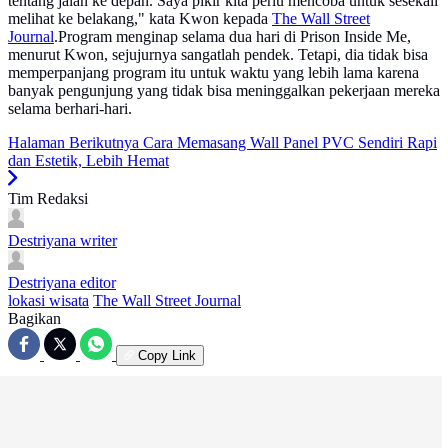
tentang jalan ke depan. Saya pikir kita perlu mencoba untuk sesekali
melihat ke belakang," kata Kwon kepada
The Wall Street
Journal
.Program menginap selama dua hari di Prison Inside Me,
menurut Kwon, sejujurnya sangatlah pendek. Tetapi, dia tidak bisa
memperpanjang program itu untuk waktu yang lebih lama karena
banyak pengunjung yang tidak bisa meninggalkan pekerjaan mereka
selama berhari-hari.
Halaman Berikutnya
Cara Memasang Wall Panel PVC Sendiri Rapi
dan Estetik, Lebih Hemat
Tim Redaksi
Destriyana
writer
Destriyana
editor
lokasi wisata
The Wall Street Journal
Bagikan
Copy Link