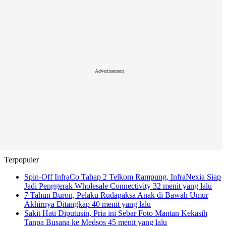
Advertisement
Terpopuler
Spin-Off InfraCo Tahap 2 Telkom Rampung, InfraNexia Siap
Jadi Penggerak Wholesale Connectivity
32 menit yang lalu
7 Tahun Buron, Pelaku Rudapaksa Anak di Bawah Umur
Akhirnya Ditangkap
40 menit yang lalu
Sakit Hati Diputusin, Pria ini Sebar Foto Mantan Kekasih
Tanpa Busana ke Medsos
45 menit yang lalu