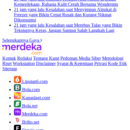
Kemerdekaan, Rahasia Kulit Cerah Bersama Wondermis
21 jam yang lalu
Kesalahan saat Menyimpan Alpukat di
Freezer yang Bikin Cepat Rusak dan Kurang Nikmat
Dikonsumsi
21 jam yang lalu
Kesalahan saat Merebus Talas yang Bikin
Teksturnya Keras, Jangan Sampai Salah Langkah Lagi
Selengkapnya Gaya
Kontak
Redaksi
Tentang Kami
Pedoman Media Siber
Metodologi
Riset
Workstation
Disclaimer
Syarat & Ketentuan
Privasi
Kode Etik
Sitemap
Liputan6.com
Bola.com
Kapanlagi.com
Bola.net
Merdeka.com
Brilio.net