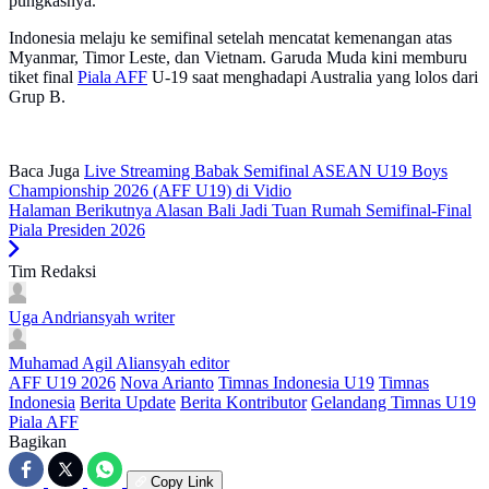
pungkasnya.
Indonesia melaju ke semifinal setelah mencatat kemenangan atas
Myanmar, Timor Leste, dan Vietnam. Garuda Muda kini memburu
tiket final
Piala AFF
U-19 saat menghadapi Australia yang lolos dari
Grup B.
Baca Juga
Live Streaming Babak Semifinal ASEAN U19 Boys
Championship 2026 (AFF U19) di Vidio
Halaman Berikutnya
Alasan Bali Jadi Tuan Rumah Semifinal-Final
Piala Presiden 2026
Tim Redaksi
Uga Andriansyah
writer
Muhamad Agil Aliansyah
editor
AFF U19 2026
Nova Arianto
Timnas Indonesia U19
Timnas
Indonesia
Berita Update
Berita Kontributor
Gelandang Timnas U19
Piala AFF
Bagikan
Copy Link