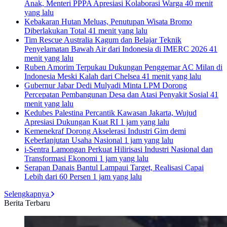
Anak, Menteri PPPA Apresiasi Kolaborasi Warga
40 menit
yang lalu
Kebakaran Hutan Meluas, Penutupan Wisata Bromo
Diberlakukan Total
41 menit yang lalu
Tim Rescue Australia Kagum dan Belajar Teknik
Penyelamatan Bawah Air dari Indonesia di IMERC 2026
41
menit yang lalu
Ruben Amorim Terpukau Dukungan Penggemar AC Milan di
Indonesia Meski Kalah dari Chelsea
41 menit yang lalu
Gubernur Jabar Dedi Mulyadi Minta LPM Dorong
Percepatan Pembangunan Desa dan Atasi Penyakit Sosial
41
menit yang lalu
Kedubes Palestina Percantik Kawasan Jakarta, Wujud
Apresiasi Dukungan Kuat RI
1 jam yang lalu
Kemenekraf Dorong Akselerasi Industri Gim demi
Keberlanjutan Usaha Nasional
1 jam yang lalu
i-Sentra Lamongan Perkuat Hilirisasi Industri Nasional dan
Transformasi Ekonomi
1 jam yang lalu
Serapan Danais Bantul Lampaui Target, Realisasi Capai
Lebih dari 60 Persen
1 jam yang lalu
Selengkapnya
Berita Terbaru