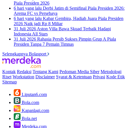
Piala Presiden 2026
6 hari yang lalu
Derbi Jatim di Semifinal Piala Presiden 2026:
Arema FC vs Persebaya
6 hari yang lalu
Kabar Gembira, Hadiah Juara Piala Presiden
2026 Naik jadi Rp 8 Miliar
31 Juli 2026
Aston Villa Bawa Skuad Terbaik Hadapi
Indonesia All Stars
31 Juli 2026
Rahasia Persib Sukses Pimpin Grup A Piala
Presiden Tanpa 7 Pemain Timnas
Selengkapnya Bolasport
Kontak
Redaksi
Tentang Kami
Pedoman Media Siber
Metodologi
Riset
Workstation
Disclaimer
Syarat & Ketentuan
Privasi
Kode Etik
Sitemap
Liputan6.com
Bola.com
Kapanlagi.com
Bola.net
Merdeka.com