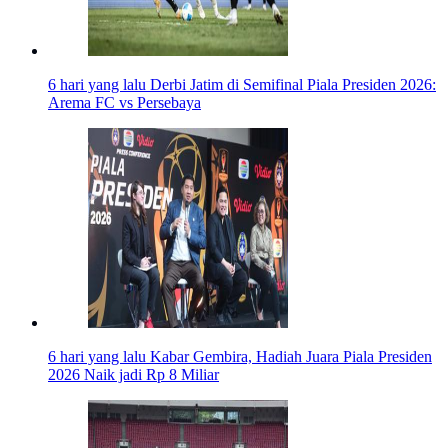
6 hari yang lalu
Derbi Jatim di Semifinal Piala Presiden 2026:
Arema FC vs Persebaya
6 hari yang lalu
Kabar Gembira, Hadiah Juara Piala Presiden
2026 Naik jadi Rp 8 Miliar