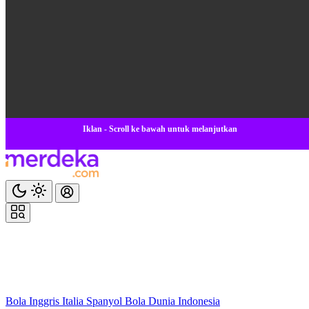
Iklan - Scroll ke bawah untuk melanjutkan
Bola
Inggris
Italia
Spanyol
Bola Dunia
Indonesia