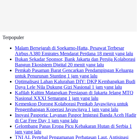
Terpopuler
Malam Bersejarah di Soekarno-Hatta, Pesawat Terbesar
Airbus A380 Emirates Mendarat Perdana
18 menit yang lalu
Bukan Sekadar Sponsor, Bank Jakarta dan Persija Kolaborasi
Bangun Ekosistem Digital
20 menit yang lalu
Pemkab Pasaman Barat Gencarkan Pendampingan Keluarga
untuk Penurunan Stunting
1 jam yang lalu
Optimalisasi Lahan Kalurahan DIY: DKP Kembangkan Budi
Daya Lele Nila Dukung Gizi Nasional
1 jam yang lalu
Kafilah Kaltim Matangkan Persiapan di Jakarta Jelang MTQ
Nasional XXXI Semarang
1 jam yang lalu
Kemenkop Dorong Kolaborasi Pemkab Jayawijaya untuk
Pengembangan Koperasi Jayawijaya
1 jam yang lalu
Inovasi Pasporia: Layanan Paspor Imigrasi Banda Aceh Hadir
di Car Free Day
1 jam yang lalu
Gelombang Panas Eropa Picu Kebakaran Hutan di Serbia
1
jam yang lalu
TNI AL Pertebal Pengamanan Perbatasan Laut, Antisipasi