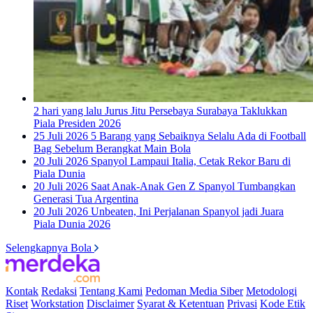
2 hari yang lalu
Jurus Jitu Persebaya Surabaya Taklukkan
Piala Presiden 2026
25 Juli 2026
5 Barang yang Sebaiknya Selalu Ada di Football
Bag Sebelum Berangkat Main Bola
20 Juli 2026
Spanyol Lampaui Italia, Cetak Rekor Baru di
Piala Dunia
20 Juli 2026
Saat Anak-Anak Gen Z Spanyol Tumbangkan
Generasi Tua Argentina
20 Juli 2026
Unbeaten, Ini Perjalanan Spanyol jadi Juara
Piala Dunia 2026
Selengkapnya Bola
Kontak
Redaksi
Tentang Kami
Pedoman Media Siber
Metodologi
Riset
Workstation
Disclaimer
Syarat & Ketentuan
Privasi
Kode Etik