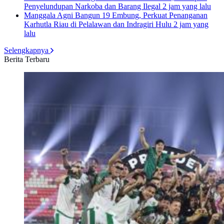
Penyelundupan Narkoba dan Barang Ilegal
2 jam yang lalu
Manggala Agni Bangun 19 Embung, Perkuat Penanganan
Karhutla Riau di Pelalawan dan Indragiri Hulu
2 jam yang
lalu
Selengkapnya
Berita Terbaru