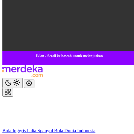
Iklan - Scroll ke bawah untuk melanjutkan
Bola
Inggris
Italia
Spanyol
Bola Dunia
Indonesia