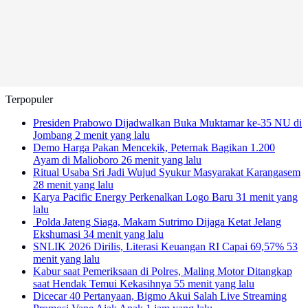
Terpopuler
Presiden Prabowo Dijadwalkan Buka Muktamar ke-35 NU di
Jombang
2 menit yang lalu
Demo Harga Pakan Mencekik, Peternak Bagikan 1.200
Ayam di Malioboro
26 menit yang lalu
Ritual Usaba Sri Jadi Wujud Syukur Masyarakat Karangasem
28 menit yang lalu
Karya Pacific Energy Perkenalkan Logo Baru
31 menit yang
lalu
Polda Jateng Siaga, Makam Sutrimo Dijaga Ketat Jelang
Ekshumasi
34 menit yang lalu
SNLIK 2026 Dirilis, Literasi Keuangan RI Capai 69,57%
53
menit yang lalu
Kabur saat Pemeriksaan di Polres, Maling Motor Ditangkap
saat Hendak Temui Kekasihnya
55 menit yang lalu
Dicecar 40 Pertanyaan, Bigmo Akui Salah Live Streaming