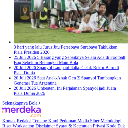
3 hari yang lalu
Jurus Jitu Persebaya Surabaya Taklukkan
Piala Presiden 2026
25 Juli 2026
5 Barang yang Sebaiknya Selalu Ada di Football
Bag Sebelum Berangkat Main Bola
20 Juli 2026
Spanyol Lampaui Italia, Cetak Rekor Baru di
Piala Dunia
20 Juli 2026
Saat Anak-Anak Gen Z Spanyol Tumbangkan
Generasi Tua Argentina
20 Juli 2026
Unbeaten, Ini Perjalanan Spanyol jadi Juara
Piala Dunia 2026
Selengkapnya Bola
Kontak
Redaksi
Tentang Kami
Pedoman Media Siber
Metodologi
Riset
Workstation
Disclaimer
Syarat & Ketentuan
Privasi
Kode Etik