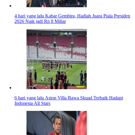
4 hari yang lalu
Kabar Gembira, Hadiah Juara Piala Presiden
2026 Naik jadi Rp 8 Miliar
6 hari yang lalu
Aston Villa Bawa Skuad Terbaik Hadapi
Indonesia All Stars