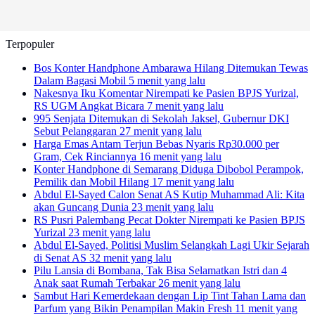
Terpopuler
Bos Konter Handphone Ambarawa Hilang Ditemukan Tewas
Dalam Bagasi Mobil
5 menit yang lalu
Nakesnya Iku Komentar Nirempati ke Pasien BPJS Yurizal,
RS UGM Angkat Bicara
7 menit yang lalu
995 Senjata Ditemukan di Sekolah Jaksel, Gubernur DKI
Sebut Pelanggaran
27 menit yang lalu
Harga Emas Antam Terjun Bebas Nyaris Rp30.000 per
Gram, Cek Rinciannya
16 menit yang lalu
Konter Handphone di Semarang Diduga Dibobol Perampok,
Pemilik dan Mobil Hilang
17 menit yang lalu
Abdul El-Sayed Calon Senat AS Kutip Muhammad Ali: Kita
akan Guncang Dunia
23 menit yang lalu
RS Pusri Palembang Pecat Dokter Nirempati ke Pasien BPJS
Yurizal
23 menit yang lalu
Abdul El-Sayed, Politisi Muslim Selangkah Lagi Ukir Sejarah
di Senat AS
32 menit yang lalu
Pilu Lansia di Bombana, Tak Bisa Selamatkan Istri dan 4
Anak saat Rumah Terbakar
26 menit yang lalu
Sambut Hari Kemerdekaan dengan Lip Tint Tahan Lama dan
Parfum yang Bikin Penampilan Makin Fresh
11 menit yang