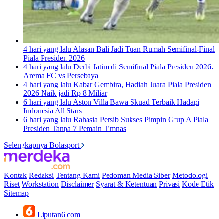
4 hari yang lalu
Alasan Bali Jadi Tuan Rumah Semifinal-Final
Piala Presiden 2026
4 hari yang lalu
Derbi Jatim di Semifinal Piala Presiden 2026:
Arema FC vs Persebaya
4 hari yang lalu
Kabar Gembira, Hadiah Juara Piala Presiden
2026 Naik jadi Rp 8 Miliar
6 hari yang lalu
Aston Villa Bawa Skuad Terbaik Hadapi
Indonesia All Stars
6 hari yang lalu
Rahasia Persib Sukses Pimpin Grup A Piala
Presiden Tanpa 7 Pemain Timnas
Selengkapnya Bolasport
Kontak
Redaksi
Tentang Kami
Pedoman Media Siber
Metodologi
Riset
Workstation
Disclaimer
Syarat & Ketentuan
Privasi
Kode Etik
Sitemap
Liputan6.com