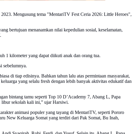
 2023. Mengusung tema "MentariTV Fest Ceria 2026: Little Heroes",
yang bertujuan menanamkan nilai kepedulian sosial, keselamatan,
.
h 1 kilometer yang dapat diikuti anak dan orang tua.
si sebelumnya.
asa di tiap edisinya. Bahkan tahun lalu atas permintaan masyarakat,
luarga yang selalu fresh dengan lebih banyak aktivitas edukatif dan
angan bintang tamu seperti Top 10 D’Academy 7, Abang L, Papa
bur sekolah kali ini,” ujar Harsiwi.
rakter animasi populer yang tayang di MentariTV, seperti Pororo
aru New Keluarga Somat yang terdiri dari Pak Somat, Bu Inah,
ndi Syaqirah, Robi, Ferdi, dan Yusuf. Selain itu, Abang L, Papa