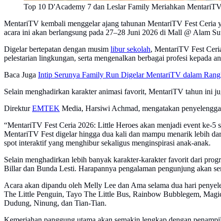
Top 10 D'Academy 7 dan Leslar Family Meriahkan MentariTV 
MentariTV kembali menggelar ajang tahunan MentariTV Fest Ceria y
acara ini akan berlangsung pada 27–28 Juni 2026 di Mall @ Alam Su
Digelar bertepatan dengan musim
libur sekolah
, MentariTV Fest Ceri
pelestarian lingkungan, serta mengenalkan berbagai profesi kepada a
Baca Juga
Intip Serunya Family Run Digelar MentariTV dalam Rangka
Selain menghadirkan karakter animasi favorit, MentariTV tahun ini j
Direktur
EMTEK
Media, Harsiwi Achmad, mengatakan penyelenggaraa
“MentariTV Fest Ceria 2026: Little Heroes akan menjadi event ke-5 s
MentariTV Fest digelar hingga dua kali dan mampu menarik lebih dar
spot interaktif yang menghibur sekaligus menginspirasi anak-anak.
Selain menghadirkan lebih banyak karakter-karakter favorit dari p
Billar dan Bunda Lesti. Harapannya pengalaman pengunjung akan semak
Acara akan dipandu oleh Melly Lee dan Ama selama dua hari penyele
The Little Penguin, Tayo The Little Bus, Rainbow Bubblegem, Magic
Dudung, Ninung, dan Tian-Tian.
Kemeriahan panggung utama akan semakin lengkap dengan penampilan T