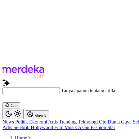
Bac
Cari
Masuk
News
Politik
Ekonomi
Artis
Trending
Teknologi
Oto
Dunia
Gaya
Se
Artis
Selebriti
Hollywood
Film
Musik
Asian
Fashion
Star
Home