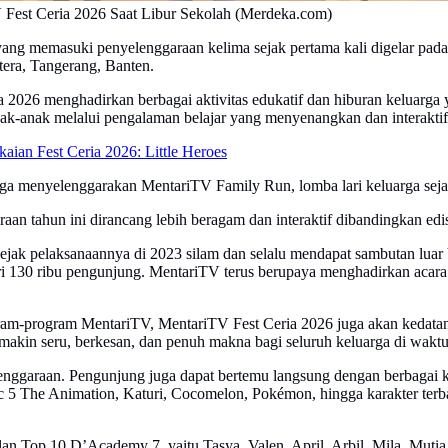
Fest Ceria 2026 Saat Libur Sekolah (Merdeka.com)
ang memasuki penyelenggaraan kelima sejak pertama kali digelar pada
tera, Tangerang, Banten.
a 2026 menghadirkan berbagai aktivitas edukatif dan hiburan keluarga 
nak-anak melalui pengalaman belajar yang menyenangkan dan interaktif
ian Fest Ceria 2026: Little Heroes
uga menyelenggarakan MentariTV Family Run, lomba lari keluarga sejau
n tahun ini dirancang lebih beragam dan interaktif dibandingkan edi
ejak pelaksanaannya di 2023 silam dan selalu mendapat sambutan luar bi
i 130 ribu pengunjung. MentariTV terus berupaya menghadirkan acara ke
rogram-program MentariTV, MentariTV Fest Ceria 2026 juga akan kedat
in seru, berkesan, dan penuh makna bagi seluruh keluarga di waktu li
nggaraan. Pengunjung juga dapat bertemu langsung dengan berbagai ka
 5 The Animation, Katuri, Cocomelon, Pokémon, hingga karakter terb
op 10 D’Academy 7, yaitu Tasya, Valen, April, Arbil, Mila, Mutia, A