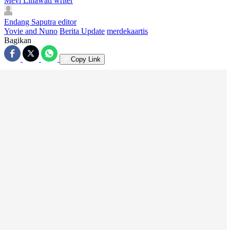
Mevi Linawati
writer
Endang Saputra
editor
Yovie and Nuno
Berita Update
merdekaartis
Bagikan
Copy Link