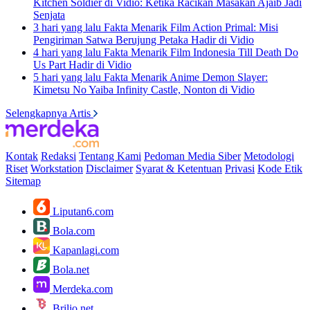
Kitchen Soldier di Vidio: Ketika Racikan Masakan Ajaib Jadi
Senjata
3 hari yang lalu
Fakta Menarik Film Action Primal: Misi
Pengiriman Satwa Berujung Petaka Hadir di Vidio
4 hari yang lalu
Fakta Menarik Film Indonesia Till Death Do
Us Part Hadir di Vidio
5 hari yang lalu
Fakta Menarik Anime Demon Slayer:
Kimetsu No Yaiba Infinity Castle, Nonton di Vidio
Selengkapnya Artis
Kontak
Redaksi
Tentang Kami
Pedoman Media Siber
Metodologi
Riset
Workstation
Disclaimer
Syarat & Ketentuan
Privasi
Kode Etik
Sitemap
Liputan6.com
Bola.com
Kapanlagi.com
Bola.net
Merdeka.com
Brilio.net