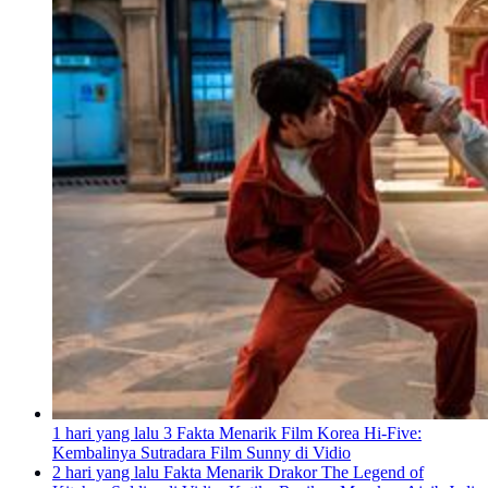
1 hari yang lalu
3 Fakta Menarik Film Korea Hi-Five:
Kembalinya Sutradara Film Sunny di Vidio
2 hari yang lalu
Fakta Menarik Drakor The Legend of