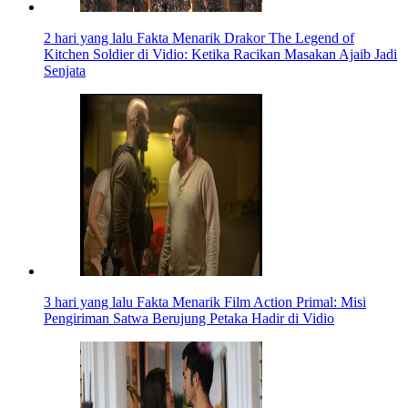
2 hari yang lalu
Fakta Menarik Drakor The Legend of
Kitchen Soldier di Vidio: Ketika Racikan Masakan Ajaib Jadi
Senjata
3 hari yang lalu
Fakta Menarik Film Action Primal: Misi
Pengiriman Satwa Berujung Petaka Hadir di Vidio