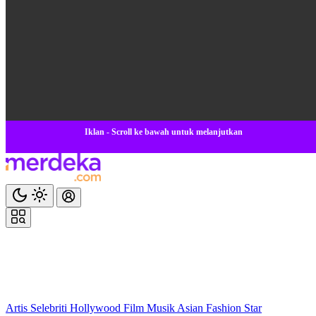
Iklan - Scroll ke bawah untuk melanjutkan
Artis
Selebriti
Hollywood
Film
Musik
Asian
Fashion
Star