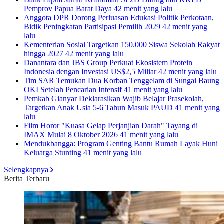
Pemprov Papua Barat Daya
42 menit yang lalu
Anggota DPR Dorong Perluasan Edukasi Politik Perkotaan,
Bidik Peningkatan Partisipasi Pemilih 2029
42 menit yang
lalu
Kementerian Sosial Targetkan 150.000 Siswa Sekolah Rakyat
hingga 2027
42 menit yang lalu
Danantara dan JBS Group Perkuat Ekosistem Protein
Indonesia dengan Investasi US$2,5 Miliar
42 menit yang lalu
Tim SAR Temukan Dua Korban Tenggelam di Sungai Baung
OKI Setelah Pencarian Intensif
41 menit yang lalu
Pemkab Gianyar Deklarasikan Wajib Belajar Prasekolah,
Targetkan Anak Usia 5-6 Tahun Masuk PAUD
41 menit yang
lalu
Film Horor "Kuasa Gelap Perjanjian Darah" Tayang di
IMAX Mulai 8 Oktober 2026
41 menit yang lalu
Mendukbangga: Program Genting Bantu Rumah Layak Huni
Keluarga Stunting
41 menit yang lalu
Selengkapnya
Berita Terbaru