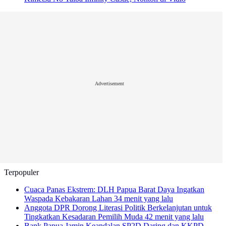
Advertisement
Terpopuler
Cuaca Panas Ekstrem: DLH Papua Barat Daya Ingatkan
Waspada Kebakaran Lahan
34 menit yang lalu
Anggota DPR Dorong Literasi Politik Berkelanjutan untuk
Tingkatkan Kesadaran Pemilih Muda
42 menit yang lalu
Bank Papua Jamin Keandalan SP2D Daring dan KKPD