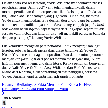
Dalam acara konser tersebut, Yovie Widianto menceritakan proses
penciptaan lagu "Janji Suci" yang telah menjadi ikonik dalam
momen pernikahan dan merepresentasikan kebahagiaan. Pada saat
itu, Carlo Saba, sahabatnya yang juga vokalis Kahitna, meminta
Yovie untuk menciptakan lagu dengan tiga
chord
yang berulang,
namun tetap memiliki daya tarik. "Saya bilang enggak janji 3
chord
bolak-balik harus
ngetop
, tapi ternyata dari ungkapan seperti itu ada
sesuatu yang hebat dan lagu ini bisa jadi mewakili perasaan bahagia
dengan pasangan," kenang Yovie Widianto.
Dia kemudian mengajak para penonton untuk menyanyikan lagu
tersebut sebagai hadiah merayakan ulang tahun ke-25 Yovie &
Nuno. Yovie meminta agar lampu dimatikan dan meminta penonton
menyalakan
flash light
dari ponsel mereka masing-masing. Suara
lagu ini pun menggema di dalam Istora. Ketika penonton bernyanyi,
dua vokalis Yovie & Nuno, Arsy Widianto dan Hedi Yunus, serta
Mario dari Kahitna, turut bergabung di atas panggung bersama
Yovie. Suasana yang tercipta menjadi sangat romantis.
Halaman Berikutnya
3 Fakta Menarik Film Korea Hi-Five:
Kembalinya Sutradara Film Sunny di Vidio
Tim Redaksi