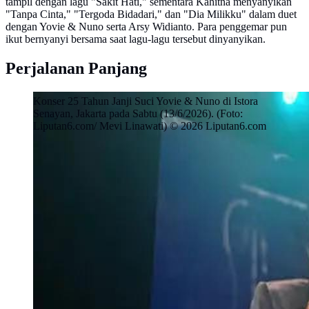
tampil dengan lagu "Sakit Hati," sementara Kahitna menyanyikan
"Tanpa Cinta," "Tergoda Bidadari," dan "Dia Milikku" dalam duet
dengan Yovie & Nuno serta Arsy Widianto. Para penggemar pun
ikut bernyanyi bersama saat lagu-lagu tersebut dinyanyikan.
Perjalanan Panjang
Konser 25 Tahun Janji Suci Yovie & Nuno di Istora
Senayan, Jakarta pada Sabtu (13/6/2026). (Foto:
Liputan6.com/ Mevi Linawati) © 2026 Liputan6.com