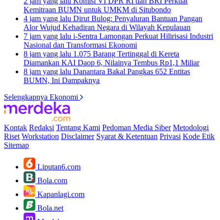
2 jam yang lalu
Komisi VI DPR RI dan BRI Perkuat
Kemitraan BUMN untuk UMKM di Situbondo
4 jam yang lalu
Dirut Bulog: Penyaluran Bantuan Pangan
Alor Wujud Kehadiran Negara di Wilayah Kepulauan
7 jam yang lalu
i-Sentra Lamongan Perkuat Hilirisasi Industri
Nasional dan Transformasi Ekonomi
8 jam yang lalu
1.075 Barang Tertinggal di Kereta
Diamankan KAI Daop 6, Nilainya Tembus Rp1,1 Miliar
8 jam yang lalu
Danantara Bakal Pangkas 652 Entitas
BUMN, Ini Dampaknya
Selengkapnya Ekonomi
Kontak
Redaksi
Tentang Kami
Pedoman Media Siber
Metodologi
Riset
Workstation
Disclaimer
Syarat & Ketentuan
Privasi
Kode Etik
Sitemap
Liputan6.com
Bola.com
Kapanlagi.com
Bola.net