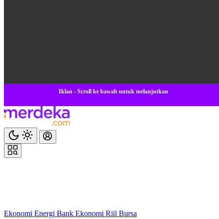
Iklan - Scroll ke bawah untuk melanjutkan
Ekonomi
Energi
Bank
Ekonomi
Riil
Bursa