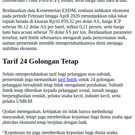
(Indonesian Crude Price/ICP), inflasi, serta harga batu bara acuan.
Berdasarkan data Kementerian ESDM, realisasi indikator ekonomi
pada periode Februari hingga April 2026 menunjukkan nilai tukar
rupiah berada di kisaran Rp16.959,32 per dolar AS, harga ICP
sebesar 96,12 dolar AS per barel, inflasi 0,21 persen, serta harga
batu bara acuan sebesar 70 dolar AS per ton. Berdasarkan parameter
tersebut, tarif listrik sebenarnya mengarah pada penyesuaian naik,
namun pemerintah memilih mempertahankannya demi menjaga
stabilitas ekonomi.
Tarif 24 Golongan Tetap
Selain mempertahankan tarif bagi pelanggan non-subsidi,
pemerintah juga memastikan
tarif listrik
untuk 24 golongan
pelanggan bersubsidi tetap tidak mengalami perubahan. Subsidi
listrik tetap diberikan kepada pelanggan sosial, rumah tangga
berpenghasilan rendah, pelaku usaha kecil, industri kecil, serta
pelaku UMKM.
Qodari menegaskan, kebijakan ini tidak hanya melindungi
masyarakat, tetapi juga memberikan kepastian bagi dunia usaha agar
aktivitas ekonomi tetap berjalan dengan baik.
"Keputusan ini juga memberikan kepastian bagi dunia usaha.