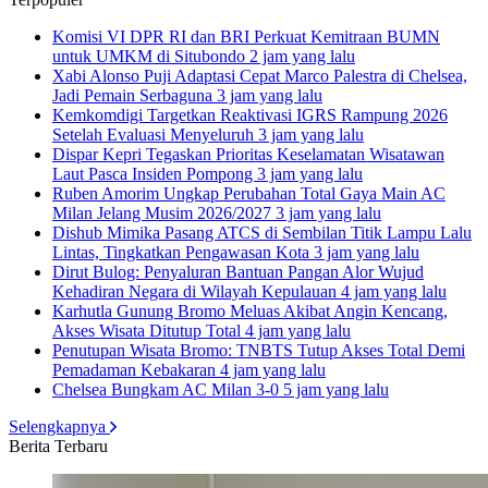
Komisi VI DPR RI dan BRI Perkuat Kemitraan BUMN
untuk UMKM di Situbondo
2 jam yang lalu
Xabi Alonso Puji Adaptasi Cepat Marco Palestra di Chelsea,
Jadi Pemain Serbaguna
3 jam yang lalu
Kemkomdigi Targetkan Reaktivasi IGRS Rampung 2026
Setelah Evaluasi Menyeluruh
3 jam yang lalu
Dispar Kepri Tegaskan Prioritas Keselamatan Wisatawan
Laut Pasca Insiden Pompong
3 jam yang lalu
Ruben Amorim Ungkap Perubahan Total Gaya Main AC
Milan Jelang Musim 2026/2027
3 jam yang lalu
Dishub Mimika Pasang ATCS di Sembilan Titik Lampu Lalu
Lintas, Tingkatkan Pengawasan Kota
3 jam yang lalu
Dirut Bulog: Penyaluran Bantuan Pangan Alor Wujud
Kehadiran Negara di Wilayah Kepulauan
4 jam yang lalu
Karhutla Gunung Bromo Meluas Akibat Angin Kencang,
Akses Wisata Ditutup Total
4 jam yang lalu
Penutupan Wisata Bromo: TNBTS Tutup Akses Total Demi
Pemadaman Kebakaran
4 jam yang lalu
Chelsea Bungkam AC Milan 3-0
5 jam yang lalu
Selengkapnya
Berita Terbaru