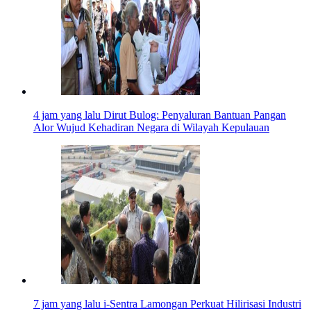
4 jam yang lalu
Dirut Bulog: Penyaluran Bantuan Pangan
Alor Wujud Kehadiran Negara di Wilayah Kepulauan
7 jam yang lalu
i-Sentra Lamongan Perkuat Hilirisasi Industri