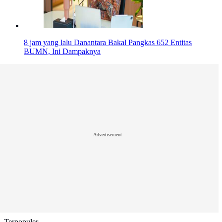
8 jam yang lalu
Danantara Bakal Pangkas 652 Entitas
BUMN, Ini Dampaknya
Advertisement
Terpopuler