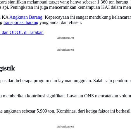
ra signifikan melampaui target yang hanya sebesar 1.360 ton barang. Ha
eta api. Peningkatan ini juga mencerminkan kemampuan KAI dalam me
ia KA
Angkutan Barang
. Kepercayaan ini sangat mendukung kelancar
ng
transportasi barang
yang andal dan efisien.
R dan ODOL di Tarakan
Advertisement
Advertisement
istik
epas dari beberapa program dan layanan unggulan. Salah satu pendoron
 memberikan kontribusi signifikan. Layanan ONS mencatatkan volume 
ngkutan sebesar 5.909 ton. Kombinasi dari ketiga faktor ini berhasi
Advertisement