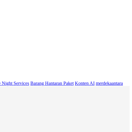
 Night Services
Barang Hantaran Paket
Konten AI
merdekaantara