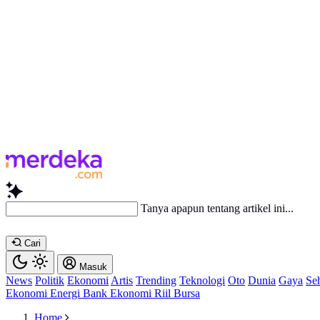
Baca
Cari
Masuk
News
Politik
Ekonomi
Artis
Trending
Teknologi
Oto
Dunia
Gaya
Se
Ekonomi
Energi
Bank
Ekonomi
Riil
Bursa
Home