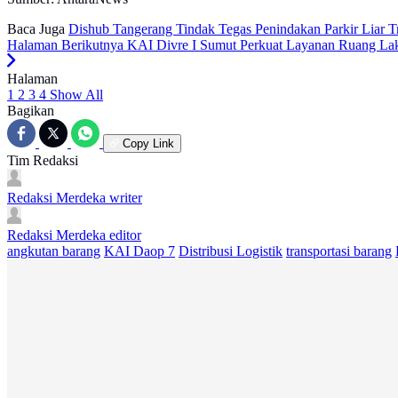
Baca Juga
Dishub Tangerang Tindak Tegas Penindakan Parkir Liar T
Halaman Berikutnya
KAI Divre I Sumut Perkuat Layanan Ruang Lakt
Halaman
1
2
3
4
Show All
Bagikan
Copy Link
Tim Redaksi
Redaksi Merdeka
writer
Redaksi Merdeka
editor
angkutan barang
KAI Daop 7
Distribusi Logistik
transportasi barang