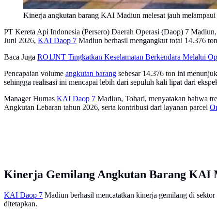
Kinerja angkutan barang KAI Madiun melesat jauh melampaui ta
PT Kereta Api Indonesia (Persero) Daerah Operasi (Daop) 7 Madiun, 
Juni 2026,
KAI Daop 7
Madiun berhasil mengangkut total 14.376 ton
Baca Juga
RO1JNT Tingkatkan Keselamatan Berkendara Melalui Op
Pencapaian volume
angkutan barang
sebesar 14.376 ton ini menunjukk
sehingga realisasi ini mencapai lebih dari sepuluh kali lipat dari e
Manager Humas
KAI Daop 7
Madiun, Tohari, menyatakan bahwa tren 
Angkutan Lebaran tahun 2026, serta kontribusi dari layanan parcel
On
Kinerja Gemilang Angkutan Barang KAI
KAI Daop 7
Madiun berhasil mencatatkan kinerja gemilang di sektor
ditetapkan.