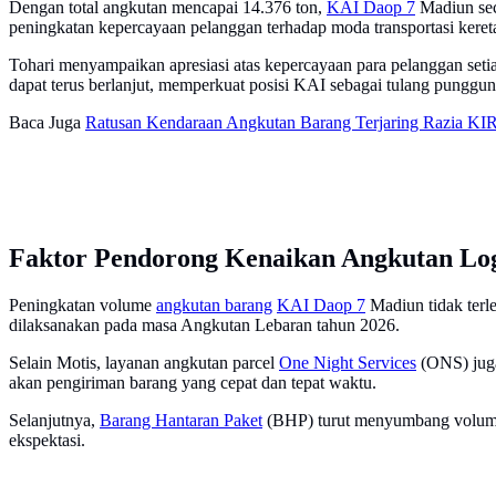
Dengan total angkutan mencapai 14.376 ton,
KAI Daop 7
Madiun seca
peningkatan kepercayaan pelanggan terhadap moda transportasi ker
Tohari menyampaikan apresiasi atas kepercayaan para pelanggan set
dapat terus berlanjut, memperkuat posisi KAI sebagai tulang punggu
Baca Juga
Ratusan Kendaraan Angkutan Barang Terjaring Razia KI
Faktor Pendorong Kenaikan Angkutan Log
Peningkatan volume
angkutan barang
KAI Daop 7
Madiun tidak terl
dilaksanakan pada masa Angkutan Lebaran tahun 2026.
Selain Motis, layanan angkutan parcel
One Night Services
(ONS) juga
akan pengiriman barang yang cepat dan tepat waktu.
Selanjutnya,
Barang Hantaran Paket
(BHP) turut menyumbang volume a
ekspektasi.