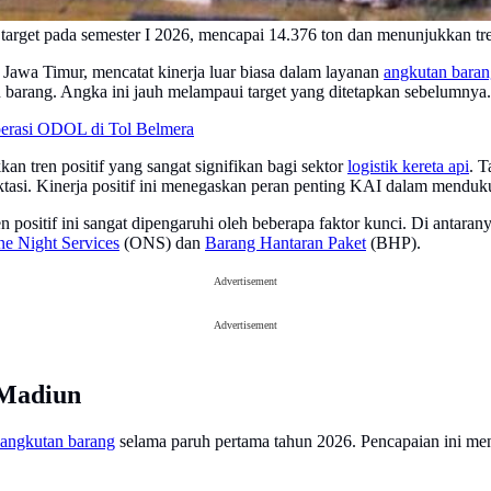
rget pada semester I 2026, mencapai 14.376 ton dan menunjukkan tren
Jawa Timur, mencatat kinerja luar biasa dalam layanan
angkutan baran
 barang. Angka ini jauh melampaui target yang ditetapkan sebelumnya.
erasi ODOL di Tol Belmera
an tren positif yang sangat signifikan bagi sektor
logistik kereta api
. T
kspektasi. Kinerja positif ini menegaskan peran penting KAI dalam mendu
positif ini sangat dipengaruhi oleh beberapa faktor kunci. Di antara
e Night Services
(ONS) dan
Barang Hantaran Paket
(BHP).
Advertisement
Advertisement
 Madiun
angkutan barang
selama paruh pertama tahun 2026. Pencapaian ini men