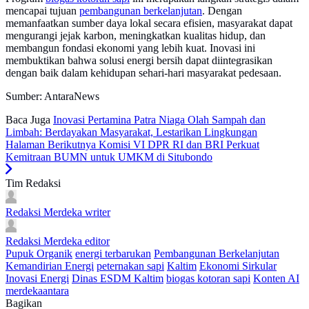
mencapai tujuan
pembangunan berkelanjutan
. Dengan
memanfaatkan sumber daya lokal secara efisien, masyarakat dapat
mengurangi jejak karbon, meningkatkan kualitas hidup, dan
membangun fondasi ekonomi yang lebih kuat. Inovasi ini
membuktikan bahwa solusi energi bersih dapat diintegrasikan
dengan baik dalam kehidupan sehari-hari masyarakat pedesaan.
Sumber: AntaraNews
Baca Juga
Inovasi Pertamina Patra Niaga Olah Sampah dan
Limbah: Berdayakan Masyarakat, Lestarikan Lingkungan
Halaman Berikutnya
Komisi VI DPR RI dan BRI Perkuat
Kemitraan BUMN untuk UMKM di Situbondo
Tim Redaksi
Redaksi Merdeka
writer
Redaksi Merdeka
editor
Pupuk Organik
energi terbarukan
Pembangunan Berkelanjutan
Kemandirian Energi
peternakan sapi
Kaltim
Ekonomi Sirkular
Inovasi Energi
Dinas ESDM Kaltim
biogas kotoran sapi
Konten AI
merdekaantara
Bagikan