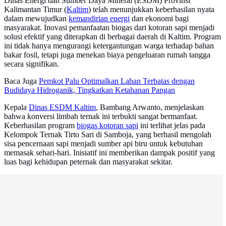
Dinas Energi dan Sumber Daya Mineral (ESDM) Provinsi
Kalimantan Timur (
Kaltim
) telah menunjukkan keberhasilan nyata
dalam mewujudkan
kemandirian energi
dan ekonomi bagi
masyarakat. Inovasi pemanfaatan biogas dari kotoran sapi menjadi
solusi efektif yang diterapkan di berbagai daerah di Kaltim. Program
ini tidak hanya mengurangi ketergantungan warga terhadap bahan
bakar fosil, tetapi juga menekan biaya pengeluaran rumah tangga
secara signifikan.
Baca Juga
Pemkot Palu Optimalkan Lahan Terbatas dengan
Budidaya Hidroganik, Tingkatkan Ketahanan Pangan
Kepala
Dinas ESDM Kaltim
, Bambang Arwanto, menjelaskan
bahwa konversi limbah ternak ini terbukti sangat bermanfaat.
Keberhasilan program
biogas kotoran sapi
ini terlihat jelas pada
Kelompok Ternak Tirto Sari di Samboja, yang berhasil mengolah
sisa pencernaan sapi menjadi sumber api biru untuk kebutuhan
memasak sehari-hari. Inisiatif ini memberikan dampak positif yang
luas bagi kehidupan peternak dan masyarakat sekitar.