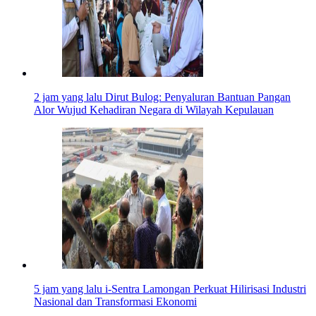
2 jam yang lalu
Dirut Bulog: Penyaluran Bantuan Pangan
Alor Wujud Kehadiran Negara di Wilayah Kepulauan
5 jam yang lalu
i-Sentra Lamongan Perkuat Hilirisasi Industri
Nasional dan Transformasi Ekonomi