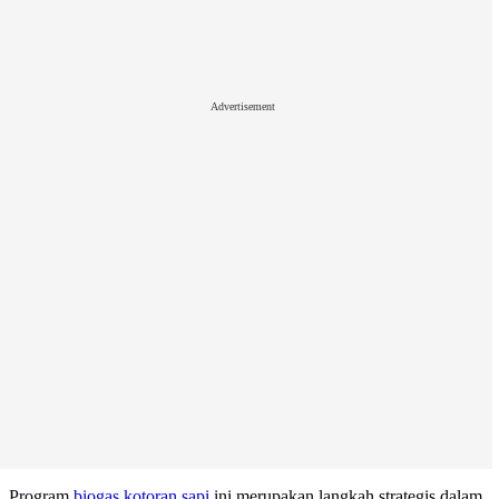
Advertisement
Program
biogas kotoran sapi
ini merupakan langkah strategis dalam