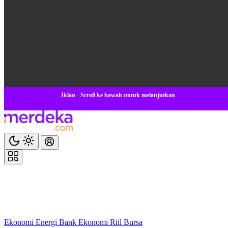
Iklan - Scroll ke bawah untuk melanjutkan
Ekonomi
Energi
Bank
Ekonomi
Riil
Bursa