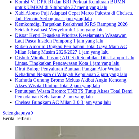
Komisi VI DPR RI dan BRI Perkuat Kemitraan BUMN
untuk UMKM di Situbondo
37 menit yang lalu
Xabi Alonso Puji Adaptasi Cepat Marco Palestra di Chelsea,
Jadi Pemain Serbaguna
1 jam yang lalu
Kemkomdigi Targetkan Reaktivasi IGRS Rampung 2026
Setelah Evaluasi Menyeluruh
1 jam yang lalu
Dispar Kepri Tegaskan Prioritas Keselamatan Wisatawan
Laut Pasca Insiden Pompong
1 jam yang lalu
Ruben Amorim Ungkap Perubahan Total Gaya Main AC
Milan Jelang Musim 2026/2027
1 jam yang lalu
Dishub Mimika Pasang ATCS di Sembilan Titik Lampu Lalu
Lintas, Tingkatkan Pengawasan Kota
1 jam yang lalu
Dirut Bulog: Penyaluran Bantuan Pangan Alor Wujud
Kehadiran Negara di Wilayah Kepulauan
2 jam yang lalu
Karhutla Gunung Bromo Meluas Akibat Angin Kencang,
Akses Wisata Ditutup Total
2 jam yang lalu
Penutupan Wisata Bromo: TNBTS Tutup Akses Total Demi
Pemadaman Kebakaran
2 jam yang lalu
Chelsea Bungkam AC Milan 3-0
3 jam yang lalu
Selengkapnya
Berita Terbaru