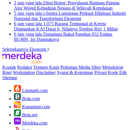
2 jam yang lalu
Dirut Bulog: Penyaluran Bantuan Pangan
Alor Wujud Kehadiran Negara di Wilayah Kepulauan
5 jam yang lalu
i-Sentra Lamongan Perkuat Hilirisasi Industri
Nasional dan Transformasi Ekonomi
6 jam yang lalu
1.075 Barang Tertinggal di Kereta
Diamankan KAI Daop 6, Nilainya Tembus Rp1,1 Miliar
6 jam yang lalu
Danantara Bakal Pangkas 652 Entitas
BUMN, Ini Dampaknya
Selengkapnya Ekonomi
Kontak
Redaksi
Tentang Kami
Pedoman Media Siber
Metodologi
Riset
Workstation
Disclaimer
Syarat & Ketentuan
Privasi
Kode Etik
Sitemap
Liputan6.com
Bola.com
Kapanlagi.com
Bola.net
Merdeka.com