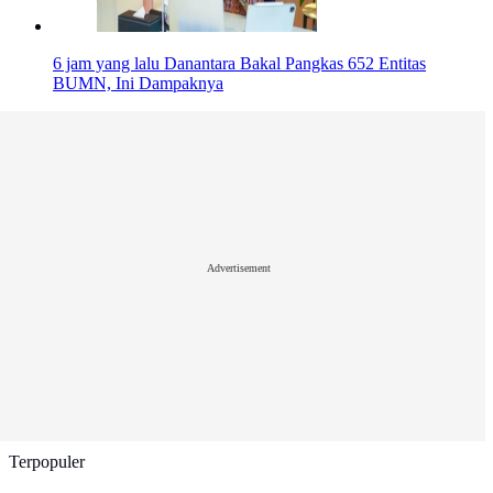
6 jam yang lalu
Danantara Bakal Pangkas 652 Entitas
BUMN, Ini Dampaknya
Advertisement
Terpopuler