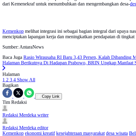
dari Kemenekraf untuk menumbuhkan dan mengembangkan desa-
des
Kemenkop
melihat integrasi ini sebagai bagian integral dari upaya
menciptakan lapangan kerja dan meningkatkan pendapatan di tingkat 
Sumber: AntaraNews
Baca Juga
Rasio Wirausaha RI Baru 3,43 Persen, Kalah Dibanding M
Halaman Berikutnya
Di Hadapan Prabowo, BRIN Ungkap Manfaat Sa
Halaman
1
2
3
4
Show All
Bagikan
Copy Link
Tim Redaksi
Redaksi Merdeka
writer
Redaksi Merdeka
editor
Kemenkop
ekonomi kreatif
kesejahteraan masyarakat
desa wisata
Bel