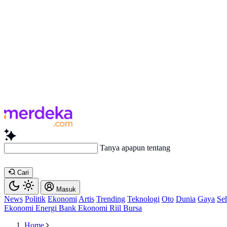
Tanya apapun tentang artikel ini
Cari
Masuk
News
Politik
Ekonomi
Artis
Trending
Teknologi
Oto
Dunia
Gaya
Se
Ekonomi
Energi
Bank
Ekonomi
Riil
Bursa
Home