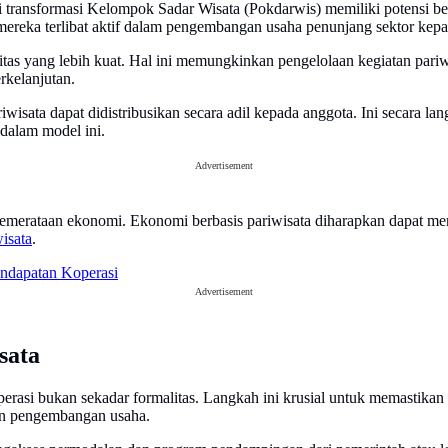
transformasi Kelompok Sadar Wisata (Pokdarwis) memiliki potensi bes
ereka terlibat aktif dalam pengembangan usaha penunjang sektor kepa
as yang lebih kuat. Hal ini memungkinkan pengelolaan kegiatan pariwi
rkelanjutan.
iwisata dapat didistribusikan secara adil kepada anggota. Ini secara l
 dalam model ini.
Advertisement
pemerataan ekonomi. Ekonomi berbasis pariwisata diharapkan dapat men
isata
.
ndapatan Koperasi
Advertisement
sata
perasi bukan sekadar formalitas. Langkah ini krusial untuk memastikan
dan pengembangan usaha.