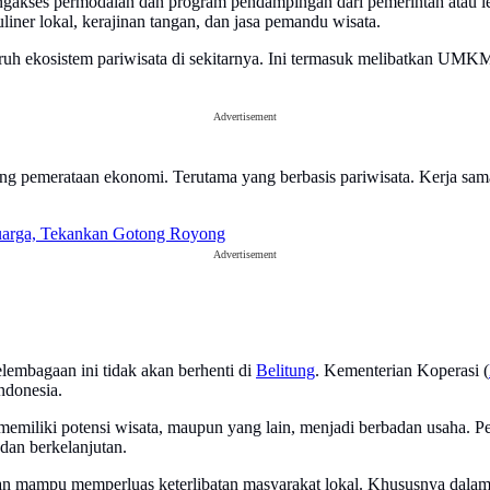
gakses permodalan dan program pendampingan dari pemerintah atau 
iner lokal, kerajinan tangan, dan jasa pemandu wisata.
 ekosistem pariwisata di sekitarnya. Ini termasuk melibatkan UMKM l
Advertisement
rong pemerataan ekonomi. Terutama yang berbasis pariwisata. Kerja sam
luarga, Tekankan Gotong Royong
Advertisement
lembagaan ini tidak akan berhenti di
Belitung
. Kementerian Koperasi (
Indonesia.
miliki potensi wisata, maupun yang lain, menjadi berbadan usaha. Pe
dan berkelanjutan.
pkan mampu memperluas keterlibatan masyarakat lokal. Khususnya dalam