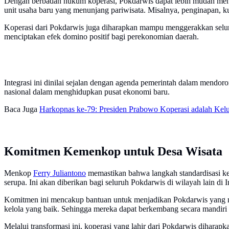
Dengan berbadan hukum koperasi, Pokdarwis dapat lebih mudah men
unit usaha baru yang menunjang pariwisata. Misalnya, penginapan, kul
Koperasi dari Pokdarwis juga diharapkan mampu menggerakkan seluruh
menciptakan efek domino positif bagi perekonomian daerah.
Integrasi ini dinilai sejalan dengan agenda pemerintah dalam mendo
nasional dalam menghidupkan pusat ekonomi baru.
Baca Juga
Harkopnas ke-79: Presiden Prabowo Koperasi adalah Ke
Komitmen Kemenkop untuk Desa Wisata
Menkop
Ferry Juliantono
memastikan bahwa langkah standardisasi ke
serupa. Ini akan diberikan bagi seluruh Pokdarwis di wilayah lain di 
Komitmen ini mencakup bantuan untuk menjadikan Pokdarwis yang me
kelola yang baik. Sehingga mereka dapat berkembang secara mandiri 
Melalui transformasi ini, koperasi yang lahir dari Pokdarwis dihara