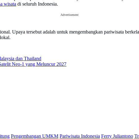
a wisata
di seluruh Indonesia.
Advertisement
 nasional. Upaya tersebut adalah untuk mengembangkan pariwisata berk
lokal.
alaysia dan Thailand
telit Neo-1 yang Meluncur 2027
itung
Pengembangan UMKM
Pariwisata Indonesia
Ferry Juliantono
Tr