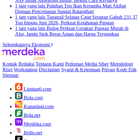
SAP untuk Akselerasi Bisnis, Begini Cara Kerjanya
1 jam yang lalu
Puluhan Ton Ikan Keramba Mati Akibat
Dugaan Pencemaran Sungai Batanghari
1 jam yang lalu
Tapanuli Selatan Catat Serapan Gabah 231,37
Ton hingga Juni 2026, Perkuat Ketahanan Pangan
1 jam yang lalu
Bulog Perkuat Gerakan Pangan Murah di
Alor, Jamin Stok Beras Aman dan Harga Terjangkau
Selengkapnya Ekonomi
Kontak
Redaksi
Tentang Kami
Pedoman Media Siber
Metodologi
Riset
Workstation
Disclaimer
Syarat & Ketentuan
Privasi
Kode Etik
Sitemap
Liputan6.com
Bola.com
Kapanlagi.com
Bola.net
Merdeka.com
Brilio.net