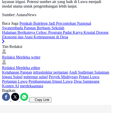
layanan irigasi. Potensi sumber air yang baik di Luwu menjadi
modal utama untuk pengembangan lebih lanjut.
Sumber: AntaraNews
Baca Juga
Pemkab Buleleng Jadi Percontohan Nasional
Swasembada Pangan Berbasis Sekolah
Halaman Berikutnya
Celios: Program Padat Karya Krusial Dorong
Ekonomi dan Atasi Ketimpangan di Desa
Tim Redaksi
Redaksi Merdeka
writer
Redaksi Merdeka
editor
Ketahanan Pangan
infrastruktur pertanian
Andi Sudirman Sulaiman
Irigasi Sulsel
gubernur sulsel
Proyek Multiyears
Petani Luwu
Pertanian Luwu
Pembangunan Irigasi Luwu
Desa Sampeang
Konten AI
merdekaantara
Bagikan
Copy Link