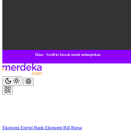
Iklan - Scroll ke bawah untuk melanjutkan
Ekonomi
Energi
Bank
Ekonomi
Riil
Bursa