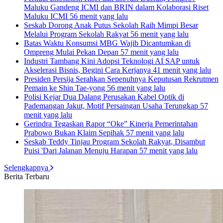
Maluku Gandeng ICMI dan BRIN dalam Kolaborasi Riset
Maluku ICMI
56 menit yang lalu
Seskab Dorong Anak Putus Sekolah Raih Mimpi Besar
Melalui Program Sekolah Rakyat
56 menit yang lalu
Batas Waktu Konsumsi MBG Wajib Dicantumkan di
Ompreng Mulai Pekan Depan
57 menit yang lalu
Industri Tambang Kini Adopsi Teknologi AI SAP untuk
Akselerasi Bisnis, Begini Cara Kerjanya
41 menit yang lalu
Presiden Persija Serahkan Sepenuhnya Keputusan Rekrutmen
Pemain ke Shin Tae-yong
56 menit yang lalu
Polisi Kejar Dua Dalang Perusakan Kabel Optik di
Pademangan Jakut, Motif Persaingan Usaha Terungkap
57
menit yang lalu
Gerindra Tegaskan Rapor “Oke” Kinerja Pemerintahan
Prabowo Bukan Klaim Sepihak
57 menit yang lalu
Seskab Teddy Tinjau Program Sekolah Rakyat, Disambut
Puisi 'Dari Jalanan Menuju Harapan
57 menit yang lalu
Selengkapnya
Berita Terbaru