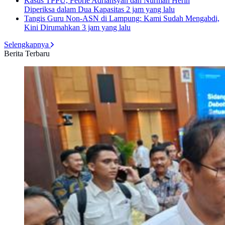
Kasus TPPU, Febrie Adriansyah dan Nurman Herin
Diperiksa dalam Dua Kapasitas
2 jam yang lalu
Tangis Guru Non-ASN di Lampung: Kami Sudah Mengabdi,
Kini Dirumahkan
3 jam yang lalu
Selengkapnya
Berita Terbaru