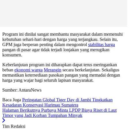
Program ini dinilai sangat membantu masyarakat dalam memenuhi
kebutuhan sehari-hari dengan harga yang terjangkau. Selain itu,
GPM juga berperan penting dalam mengontrol
stabilitas harga
pangan di pasar agar tidak terjadi lonjakan yang merugikan
konsumen.
Keberlanjutan program ini diharapkan dapat terus meringankan
beban
ekonomi warga
Merangin
secara berkelanjutan. Sekaligus
memastikan ketersediaan pasokan pangan yang memadai dengan
harga yang wajar bagi seluruh lapisan masyarakat.
Sumber: AntaraNews
Baca Juga
Peringatan Global Tiger Day di Jambi Tingkatkan
Kesadaran Konservasi Harimau Sumatera
Halaman Berikutnya
Purbaya Minta LPDP Biaya Riset di Laut
Timor yang Jadi Korban Tumpahan Minyak
Tim Redaksi