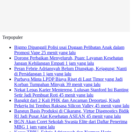
Terpopuler
Bigmo Dipanggil Polisi usai Dugaan Pelibatan Anak dalam
Promosi Vape
25 menit yang lalu
Dorong Perbaikan Menyeluruh, Puan: Layanan Kesehatan
Jangan Kehilangan Empati
1 jam yang lalu
Peran Febrie Adriansyah Belum Diungkap, Kejagung: Nanti
di Persidangan
1 jam yang lalu
Purbaya Minta LPDP Biaya Riset di Laut Timor yang Jadi
Korban Tumpahan Minyak
39 menit yang lalu
Nekat Lepas Karier Mentereng, Lulusan Stanford Ini Banting
Setir Jadi Pembuat Roti
45 menit yang lalu
Bangkit dari 2 Kali PHK dan Ancaman Deportasi, Kisah
Pekerja Ini Tembus Raksasa Silicon Valley
45 menit yang lalu
Bangun Basis Produksi di Cikarang, Virtue Diagnostics Bidik
RI Jadi Pusat Alat Kesehatan ASEAN
45 menit yang lalu
BGN Akan Coret Sekolah Swasta Elite dari Daftar Penerima
MBG
1 jam yang lalu