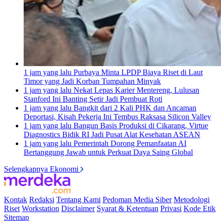
1 jam yang lalu
Purbaya Minta LPDP Biaya Riset di Laut
Timor yang Jadi Korban Tumpahan Minyak
1 jam yang lalu
Nekat Lepas Karier Mentereng, Lulusan
Stanford Ini Banting Setir Jadi Pembuat Roti
1 jam yang lalu
Bangkit dari 2 Kali PHK dan Ancaman
Deportasi, Kisah Pekerja Ini Tembus Raksasa Silicon Valley
1 jam yang lalu
Bangun Basis Produksi di Cikarang, Virtue
Diagnostics Bidik RI Jadi Pusat Alat Kesehatan ASEAN
1 jam yang lalu
Pemerintah Dorong Pemanfaatan AI
Bertanggung Jawab untuk Perkuat Daya Saing Global
Selengkapnya Ekonomi
Kontak
Redaksi
Tentang Kami
Pedoman Media Siber
Metodologi
Riset
Workstation
Disclaimer
Syarat & Ketentuan
Privasi
Kode Etik
Sitemap