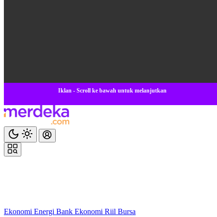
Iklan - Scroll ke bawah untuk melanjutkan
Ekonomi
Energi
Bank
Ekonomi
Riil
Bursa