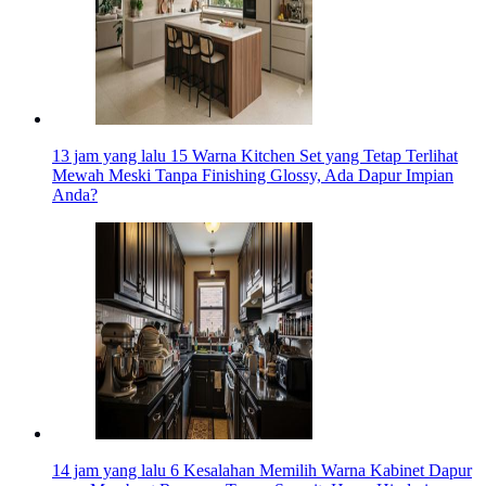
13 jam yang lalu
15 Warna Kitchen Set yang Tetap Terlihat
Mewah Meski Tanpa Finishing Glossy, Ada Dapur Impian
Anda?
14 jam yang lalu
6 Kesalahan Memilih Warna Kabinet Dapur