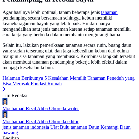
Agar hasilnya lebih optimal, tanam beberapa jenis
tanaman
pendamping secara bersamaan sehingga kebun memiliki
keanekaragaman hayati yang lebih baik. Hindari hanya
mengandalkan satu jenis tanaman karena setiap tanaman memiliki
cara kerja yang berbeda dalam membantu mengurangi hama.
Selain itu, lakukan pemeriksaan tanaman secara rutin, buang daun
yang sudah terserang ulat, dan jaga kebersihan kebun dari gulma
maupun sisa tanaman yang membusuk. Kombinasi langkah tersebut
akan membuat tanaman pendamping bekerja lebih efektif dalam
menjaga kesehatan kebun.
Halaman Berikutnya
5 Kesalahan Memilih Tanaman Peneduh yang
Bisa Merusak Fondasi Rumah
Tim Redaksi
Mochamad Rizal Ahba Ohorella
writer
Mochamad Rizal Ahba Ohorella
editor
jenis tanaman indonesia
Ulat Bulu
tanaman
Daun Kemangi
Daun
bawang
Bagikan