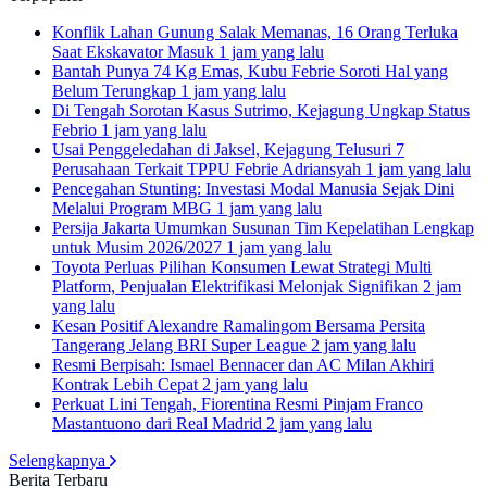
Konflik Lahan Gunung Salak Memanas, 16 Orang Terluka
Saat Ekskavator Masuk
1 jam yang lalu
Bantah Punya 74 Kg Emas, Kubu Febrie Soroti Hal yang
Belum Terungkap
1 jam yang lalu
Di Tengah Sorotan Kasus Sutrimo, Kejagung Ungkap Status
Febrio
1 jam yang lalu
Usai Penggeledahan di Jaksel, Kejagung Telusuri 7
Perusahaan Terkait TPPU Febrie Adriansyah
1 jam yang lalu
Pencegahan Stunting: Investasi Modal Manusia Sejak Dini
Melalui Program MBG
1 jam yang lalu
Persija Jakarta Umumkan Susunan Tim Kepelatihan Lengkap
untuk Musim 2026/2027
1 jam yang lalu
Toyota Perluas Pilihan Konsumen Lewat Strategi Multi
Platform, Penjualan Elektrifikasi Melonjak Signifikan
2 jam
yang lalu
Kesan Positif Alexandre Ramalingom Bersama Persita
Tangerang Jelang BRI Super League
2 jam yang lalu
Resmi Berpisah: Ismael Bennacer dan AC Milan Akhiri
Kontrak Lebih Cepat
2 jam yang lalu
Perkuat Lini Tengah, Fiorentina Resmi Pinjam Franco
Mastantuono dari Real Madrid
2 jam yang lalu
Selengkapnya
Berita Terbaru