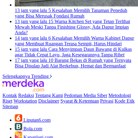
13 jam yang lalu
5 Kesalahan Memilih Tanaman Peneduh
yang Bisa Merusak Fondasi Rumah
13 jam yang lalu
15 Warna Kitchen Set yang Tetap Terlihat
Mewah Meski Tanpa Finishing Glossy, Ada Dapur Impian
Anda?
14 jam yang lalu
6 Kesalahan Memilih Warna Kabinet Dapur
yang Membuat Ruangan Terasa Sempit, Harus Hindari
15 jam yang lalu
Cara Menyimpan Daun Bawang di Kulkas
agar Tidak Cepat Layu, Jaga Kesegarannya Tanpa Ribet
17 jam yang lalu
10 Barang Bekas di Rumah yang Ternyata
Bisa Disulap Jadi Alat Berkebun, Hemat dan Bermanfaat
Selengkapnya Trending
Kontak
Redaksi
Tentang Kami
Pedoman Media Siber
Metodologi
Riset
Workstation
Disclaimer
Syarat & Ketentuan
Privasi
Kode Etik
Sitemap
Liputan6.com
Bola.com
Kapanlagi.com