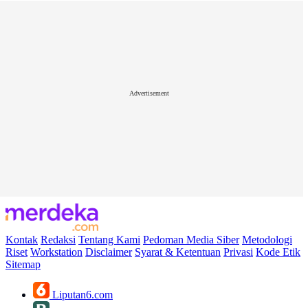
Advertisement
Kontak
Redaksi
Tentang Kami
Pedoman Media Siber
Metodologi
Riset
Workstation
Disclaimer
Syarat & Ketentuan
Privasi
Kode Etik
Sitemap
Liputan6.com