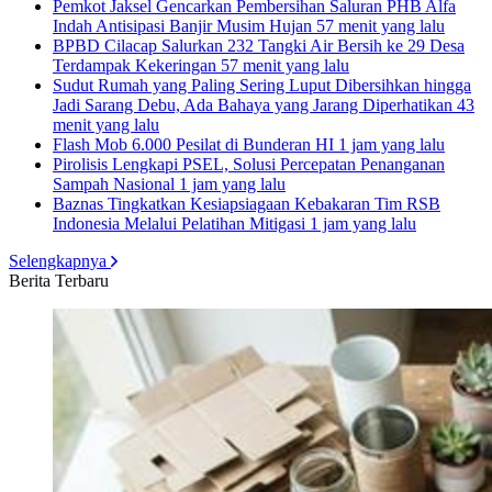
Pemkot Jaksel Gencarkan Pembersihan Saluran PHB Alfa
Indah Antisipasi Banjir Musim Hujan
57 menit yang lalu
BPBD Cilacap Salurkan 232 Tangki Air Bersih ke 29 Desa
Terdampak Kekeringan
57 menit yang lalu
Sudut Rumah yang Paling Sering Luput Dibersihkan hingga
Jadi Sarang Debu, Ada Bahaya yang Jarang Diperhatikan
43
menit yang lalu
Flash Mob 6.000 Pesilat di Bunderan HI
1 jam yang lalu
Pirolisis Lengkapi PSEL, Solusi Percepatan Penanganan
Sampah Nasional
1 jam yang lalu
Baznas Tingkatkan Kesiapsiagaan Kebakaran Tim RSB
Indonesia Melalui Pelatihan Mitigasi
1 jam yang lalu
Selengkapnya
Berita Terbaru