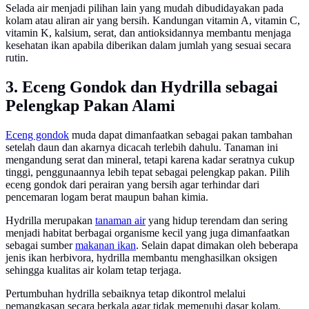
Selada air menjadi pilihan lain yang mudah dibudidayakan pada
kolam atau aliran air yang bersih. Kandungan vitamin A, vitamin C,
vitamin K, kalsium, serat, dan antioksidannya membantu menjaga
kesehatan ikan apabila diberikan dalam jumlah yang sesuai secara
rutin.
3. Eceng Gondok dan Hydrilla sebagai
Pelengkap Pakan Alami
Eceng gondok
muda dapat dimanfaatkan sebagai pakan tambahan
setelah daun dan akarnya dicacah terlebih dahulu. Tanaman ini
mengandung serat dan mineral, tetapi karena kadar seratnya cukup
tinggi, penggunaannya lebih tepat sebagai pelengkap pakan. Pilih
eceng gondok dari perairan yang bersih agar terhindar dari
pencemaran logam berat maupun bahan kimia.
Hydrilla merupakan
tanaman air
yang hidup terendam dan sering
menjadi habitat berbagai organisme kecil yang juga dimanfaatkan
sebagai sumber
makanan ikan
. Selain dapat dimakan oleh beberapa
jenis ikan herbivora, hydrilla membantu menghasilkan oksigen
sehingga kualitas air kolam tetap terjaga.
Pertumbuhan hydrilla sebaiknya tetap dikontrol melalui
pemangkasan secara berkala agar tidak memenuhi dasar kolam.