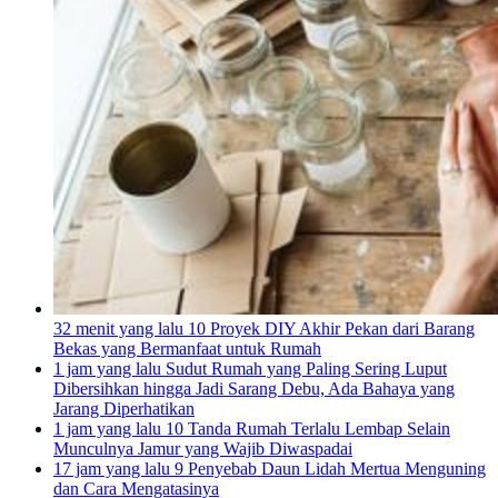
32 menit yang lalu
10 Proyek DIY Akhir Pekan dari Barang
Bekas yang Bermanfaat untuk Rumah
1 jam yang lalu
Sudut Rumah yang Paling Sering Luput
Dibersihkan hingga Jadi Sarang Debu, Ada Bahaya yang
Jarang Diperhatikan
1 jam yang lalu
10 Tanda Rumah Terlalu Lembap Selain
Munculnya Jamur yang Wajib Diwaspadai
17 jam yang lalu
9 Penyebab Daun Lidah Mertua Menguning
dan Cara Mengatasinya