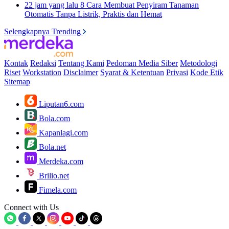
22 jam yang lalu
8 Cara Membuat Penyiram Tanaman
Otomatis Tanpa Listrik, Praktis dan Hemat
Selengkapnya Trending
Kontak
Redaksi
Tentang Kami
Pedoman Media Siber
Metodologi
Riset
Workstation
Disclaimer
Syarat & Ketentuan
Privasi
Kode Etik
Sitemap
Liputan6.com
Bola.com
Kapanlagi.com
Bola.net
Merdeka.com
Brilio.net
Fimela.com
Connect with Us