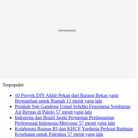
Advertisement
Terpopuler
10 Proyek DIY Akhir Pekan dari Barang Bekas yang
Bermanfaat untuk Rumah
13 menit yang lalu
Pemkab Sigi Gandeng Untad Selidiki Fenomena Semburan
Air Bergas di Palolo
57 menit yang lalu
Indonesia dan Brazil Jajaki Perjanjian Perdagangan
Preferensial Indonesia-Mercosur
57 menit yang lalu
Kolaborasi Baznas RI dan KHCF Yordania Perkuat Bantuan
Kesehatan untuk Palestina
57 menit yang lalu