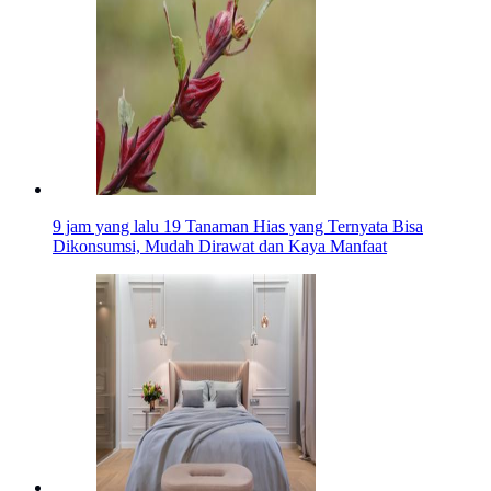
9 jam yang lalu
19 Tanaman Hias yang Ternyata Bisa
Dikonsumsi, Mudah Dirawat dan Kaya Manfaat