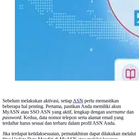
Sebelum melakukan aktivasi, setiap
ASN
perlu memastikan
beberapa hal penting. Pertama, pastikan Anda memiliki akun
MyASN atau SSO ASN yang aktif, lengkap dengan
username
dan
password
. Kedua, data nomor telepon serta alamat email yang
terdaftar harus sesuai dan terbaru dalam profil ASN Anda.
J
ika terdapat ketidaksesuaian, pemutakhiran dapat dilakukan melalui