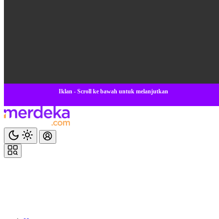
Iklan - Scroll ke bawah untuk melanjutkan