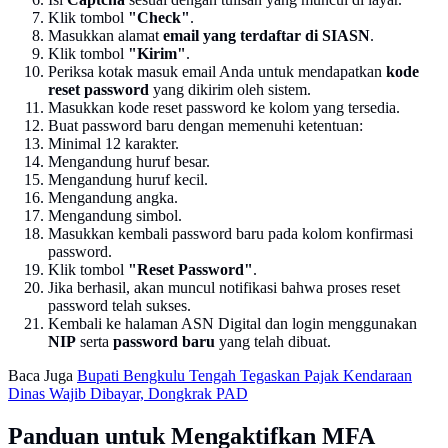
Klik tombol
"Check"
.
Masukkan alamat
email yang terdaftar di SIASN
.
Klik tombol
"Kirim"
.
Periksa kotak masuk email Anda untuk mendapatkan
kode
reset password
yang dikirim oleh sistem.
Masukkan kode reset password ke kolom yang tersedia.
Buat password baru dengan memenuhi ketentuan:
Minimal 12 karakter.
Mengandung huruf besar.
Mengandung huruf kecil.
Mengandung angka.
Mengandung simbol.
Masukkan kembali password baru pada kolom konfirmasi
password.
Klik tombol
"Reset Password"
.
Jika berhasil, akan muncul notifikasi bahwa proses reset
password telah sukses.
Kembali ke halaman ASN Digital dan login menggunakan
NIP
serta
password baru
yang telah dibuat.
Baca Juga
Bupati Bengkulu Tengah Tegaskan Pajak Kendaraan
Dinas Wajib Dibayar, Dongkrak PAD
Panduan untuk Mengaktifkan MFA