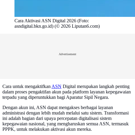
Cara Aktivasi ASN Digital 2026 (Foto:
asndigital.bkn.go.id) (© 2026 Liputan6.com)
Advertisement
Cara untuk mengaktifkan
ASN
Digital merupakan langkah penting
dalam proses pengaktifan akun pada platform layanan kepegawaian
terpadu yang diperuntukkan bagi Aparatur Sipil Negara.
Dengan akun ini, ASN dapat mengakses berbagai layanan
administrasi dengan lebih mudah melalui satu sistem. Transformasi
ini adalah bagian dari upaya percepatan digitalisasi sistem
kepegawaian nasional, yang mengharuskan semua ASN, termasuk
PPPK, untuk melakukan aktivasi akun mereka.