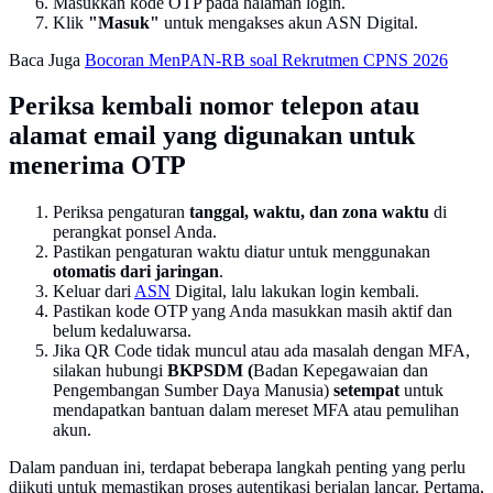
Masukkan kode OTP pada halaman login.
Klik
"Masuk"
untuk mengakses akun ASN Digital.
Baca Juga
Bocoran MenPAN-RB soal Rekrutmen CPNS 2026
Periksa kembali nomor telepon atau
alamat email yang digunakan untuk
menerima OTP
Periksa pengaturan
tanggal, waktu, dan zona waktu
di
perangkat ponsel Anda.
Pastikan pengaturan waktu diatur untuk menggunakan
otomatis dari jaringan
.
Keluar dari
ASN
Digital, lalu lakukan login kembali.
Pastikan kode OTP yang Anda masukkan masih aktif dan
belum kedaluwarsa.
Jika QR Code tidak muncul atau ada masalah dengan MFA,
silakan hubungi
BKPSDM (
Badan Kepegawaian dan
Pengembangan Sumber Daya Manusia)
setempat
untuk
mendapatkan bantuan dalam mereset MFA atau pemulihan
akun.
Dalam panduan ini, terdapat beberapa langkah penting yang perlu
diikuti untuk memastikan proses autentikasi berjalan lancar. Pertama,