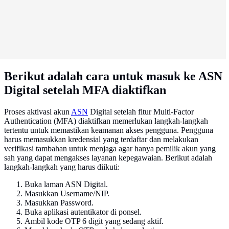
Berikut adalah cara untuk masuk ke ASN
Digital setelah MFA diaktifkan
Proses aktivasi akun
ASN
Digital setelah fitur Multi-Factor
Authentication (MFA) diaktifkan memerlukan langkah-langkah
tertentu untuk memastikan keamanan akses pengguna. Pengguna
harus memasukkan kredensial yang terdaftar dan melakukan
verifikasi tambahan untuk menjaga agar hanya pemilik akun yang
sah yang dapat mengakses layanan kepegawaian. Berikut adalah
langkah-langkah yang harus diikuti:
Buka laman ASN Digital.
Masukkan Username/NIP.
Masukkan Password.
Buka aplikasi autentikator di ponsel.
Ambil kode OTP 6 digit yang sedang aktif.