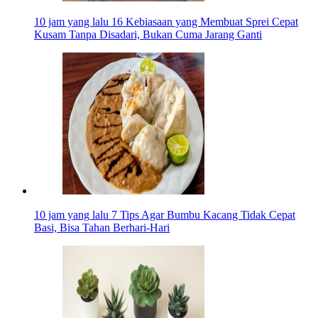
10 jam yang lalu
16 Kebiasaan yang Membuat Sprei Cepat
Kusam Tanpa Disadari, Bukan Cuma Jarang Ganti
10 jam yang lalu
7 Tips Agar Bumbu Kacang Tidak Cepat
Basi, Bisa Tahan Berhari-Hari