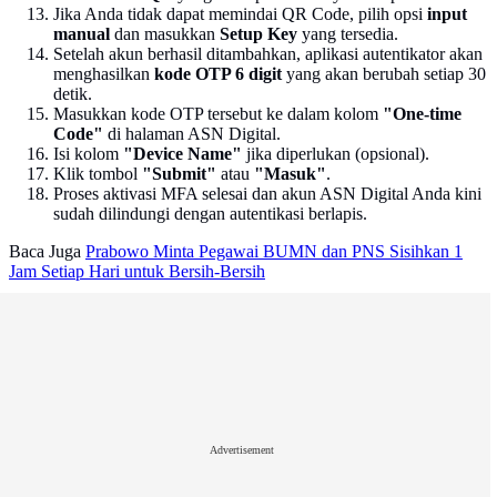
Jika Anda tidak dapat memindai QR Code, pilih opsi
input
manual
dan masukkan
Setup Key
yang tersedia.
Setelah akun berhasil ditambahkan, aplikasi autentikator akan
menghasilkan
kode OTP 6 digit
yang akan berubah setiap 30
detik.
Masukkan kode OTP tersebut ke dalam kolom
"One-time
Code"
di halaman ASN Digital.
Isi kolom
"Device Name"
jika diperlukan (opsional).
Klik tombol
"Submit"
atau
"Masuk"
.
Proses aktivasi MFA selesai dan akun ASN Digital Anda kini
sudah dilindungi dengan autentikasi berlapis.
Baca Juga
Prabowo Minta Pegawai BUMN dan PNS Sisihkan 1
Jam Setiap Hari untuk Bersih-Bersih
Advertisement