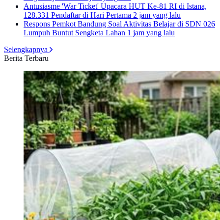
Antusiasme 'War Ticket' Upacara HUT Ke-81 RI di Istana,
128.331 Pendaftar di Hari Pertama
2 jam yang lalu
Respons Pemkot Bandung Soal Aktivitas Belajar di SDN 026
Lumpuh Buntut Sengketa Lahan
1 jam yang lalu
Selengkapnya
Berita Terbaru