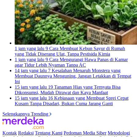
1 jam yang lalu
9 Cara Membuat Kebun Sayur di Rumah
yang Tidak Diserang Ulat, Tanpa Pestisida Kimia
1 jam yang lalu
9 Cara Mengurangi Hawa Panas di Kamar
agar Tidur Lebih Nyaman Tanpa AC
14 jam yang lalu
7 Kesalahan Menaruh Monstera yang
Membuat Daunnya Menguning, Jangan Letakkan di Tempat
Ini
15 jam yang lalu
19 Tanaman Hias yang Ternyata Bisa
Dikonsumsi, Mudah Dirawat dan Kaya Manfaat
15 jam yang lalu
16 Kebiasaan yang Membuat Sprei Cepat
Kusam Tanpa Disadari, Bukan Cuma Jarang Ganti
Selengkapnya Trending
Kontak
Redaksi
Tentang Kami
Pedoman Media Siber
Metodologi