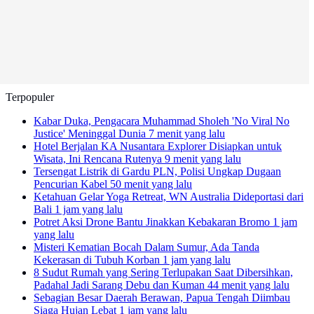
Terpopuler
Kabar Duka, Pengacara Muhammad Sholeh 'No Viral No
Justice' Meninggal Dunia
7 menit yang lalu
Hotel Berjalan KA Nusantara Explorer Disiapkan untuk
Wisata, Ini Rencana Rutenya
9 menit yang lalu
Tersengat Listrik di Gardu PLN, Polisi Ungkap Dugaan
Pencurian Kabel
50 menit yang lalu
Ketahuan Gelar Yoga Retreat, WN Australia Dideportasi dari
Bali
1 jam yang lalu
Potret Aksi Drone Bantu Jinakkan Kebakaran Bromo
1 jam
yang lalu
Misteri Kematian Bocah Dalam Sumur, Ada Tanda
Kekerasan di Tubuh Korban
1 jam yang lalu
8 Sudut Rumah yang Sering Terlupakan Saat Dibersihkan,
Padahal Jadi Sarang Debu dan Kuman
44 menit yang lalu
Sebagian Besar Daerah Berawan, Papua Tengah Diimbau
Siaga Hujan Lebat
1 jam yang lalu