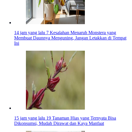
14 jam yang lalu
7 Kesalahan Menaruh Monstera yang
Membuat Daunnya Menguning, Jangan Letakkan di Tempat
Ini
15 jam yang lalu
19 Tanaman Hias yang Ternyata Bisa
Dikonsumsi, Mudah Dirawat dan Kaya Manfaat