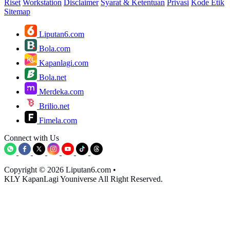
Riset
Workstation
Disclaimer
Syarat & Ketentuan
Privasi
Kode Etik
Sitemap
Liputan6.com
Bola.com
Kapanlagi.com
Bola.net
Merdeka.com
Brilio.net
Fimela.com
Connect with Us
Copyright © 2026 Liputan6.com
•
KLY KapanLagi Youniverse All Right Reserved.