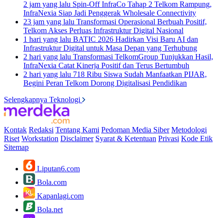
2 jam yang lalu
Spin-Off InfraCo Tahap 2 Telkom Rampung,
InfraNexia Siap Jadi Penggerak Wholesale Connectivity
23 jam yang lalu
Transformasi Operasional Berbuah Positif,
Telkom Akses Perluas Infrastruktur Digital Nasional
1 hari yang lalu
BATIC 2026 Hadirkan Visi Baru AI dan
Infrastruktur Digital untuk Masa Depan yang Terhubung
2 hari yang lalu
Transformasi TelkomGroup Tunjukkan Hasil,
InfraNexia Catat Kinerja Positif dan Terus Bertumbuh
2 hari yang lalu
718 Ribu Siswa Sudah Manfaatkan PIJAR,
Begini Peran Telkom Dorong Digitalisasi Pendidikan
Selengkapnya Teknologi
Kontak
Redaksi
Tentang Kami
Pedoman Media Siber
Metodologi
Riset
Workstation
Disclaimer
Syarat & Ketentuan
Privasi
Kode Etik
Sitemap
Liputan6.com
Bola.com
Kapanlagi.com
Bola.net