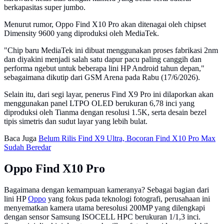
berkapasitas super jumbo.
Menurut rumor, Oppo Find X10 Pro akan ditenagai oleh chipset
Dimensity 9600 yang diproduksi oleh MediaTek.
"Chip baru MediaTek ini dibuat menggunakan proses fabrikasi 2nm
dan diyakini menjadi salah satu dapur pacu paling canggih dan
performa ngebut untuk beberapa lini HP Android tahun depan,"
sebagaimana dikutip dari GSM Arena pada Rabu (17/6/2026).
Selain itu, dari segi layar, penerus Find X9 Pro ini dilaporkan akan
menggunakan panel LTPO OLED berukuran 6,78 inci yang
diproduksi oleh Tianma dengan resolusi 1.5K, serta desain bezel
tipis simetris dan sudut layar yang lebih bulat.
Baca Juga
Belum Rilis Find X9 Ultra, Bocoran Find X10 Pro Max
Sudah Beredar
Oppo Find X10 Pro
Bagaimana dengan kemampuan kameranya? Sebagai bagian dari
lini HP
Oppo
yang fokus pada teknologi fotografi, perusahaan ini
menyematkan kamera utama beresolusi 200MP yang dilengkapi
dengan sensor Samsung ISOCELL HPC berukuran 1/1,3 inci.