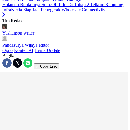
Halaman Berikutnya
Spin-Off InfraCo Tahap 2 Telkom Rampung,
InfraNexia Siap Jadi Penggerak Wholesale Connectivity
Tim Redaksi
Yuslianson
writer
Pandasurya Wijaya
editor
Oppo
Konten AI
Berita Update
Bagikan
Copy Link