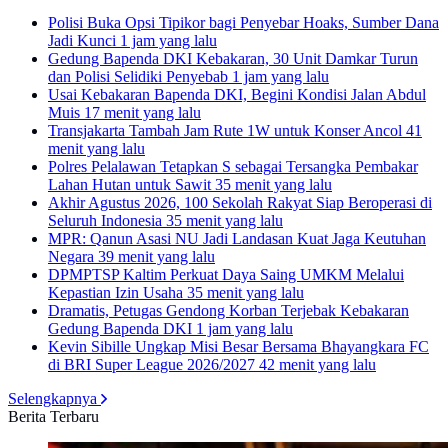
Polisi Buka Opsi Tipikor bagi Penyebar Hoaks, Sumber Dana
Jadi Kunci
1 jam yang lalu
Gedung Bapenda DKI Kebakaran, 30 Unit Damkar Turun
dan Polisi Selidiki Penyebab
1 jam yang lalu
Usai Kebakaran Bapenda DKI, Begini Kondisi Jalan Abdul
Muis
17 menit yang lalu
Transjakarta Tambah Jam Rute 1W untuk Konser Ancol
41
menit yang lalu
Polres Pelalawan Tetapkan S sebagai Tersangka Pembakar
Lahan Hutan untuk Sawit
35 menit yang lalu
Akhir Agustus 2026, 100 Sekolah Rakyat Siap Beroperasi di
Seluruh Indonesia
35 menit yang lalu
MPR: Qanun Asasi NU Jadi Landasan Kuat Jaga Keutuhan
Negara
39 menit yang lalu
DPMPTSP Kaltim Perkuat Daya Saing UMKM Melalui
Kepastian Izin Usaha
35 menit yang lalu
Dramatis, Petugas Gendong Korban Terjebak Kebakaran
Gedung Bapenda DKI
1 jam yang lalu
Kevin Sibille Ungkap Misi Besar Bersama Bhayangkara FC
di BRI Super League 2026/2027
42 menit yang lalu
Selengkapnya
Berita Terbaru