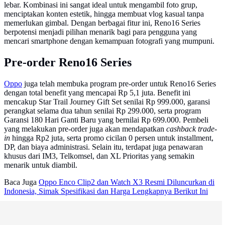
lebar. Kombinasi ini sangat ideal untuk mengambil foto grup,
menciptakan konten estetik, hingga membuat vlog kasual tanpa
memerlukan gimbal. Dengan berbagai fitur ini, Reno16 Series
berpotensi menjadi pilihan menarik bagi para pengguna yang
mencari smartphone dengan kemampuan fotografi yang mumpuni.
Pre-order Reno16 Series
Oppo
juga telah membuka program pre-order untuk Reno16 Series
dengan total benefit yang mencapai Rp 5,1 juta. Benefit ini
mencakup Star Trail Journey Gift Set senilai Rp 999.000, garansi
perangkat selama dua tahun senilai Rp 299.000, serta program
Garansi 180 Hari Ganti Baru yang bernilai Rp 699.000. Pembeli
yang melakukan pre-order juga akan mendapatkan
cashback trade-
in
hingga Rp2 juta, serta promo cicilan 0 persen untuk installment,
DP, dan biaya administrasi. Selain itu, terdapat juga penawaran
khusus dari IM3, Telkomsel, dan XL Prioritas yang semakin
menarik untuk diambil.
Baca Juga
Oppo Enco Clip2 dan Watch X3 Resmi Diluncurkan di
Indonesia, Simak Spesifikasi dan Harga Lengkapnya Berikut Ini