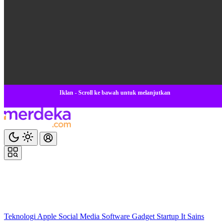
Iklan - Scroll ke bawah untuk melanjutkan
Teknologi
Apple
Social Media
Software
Gadget
Startup
It
Sains