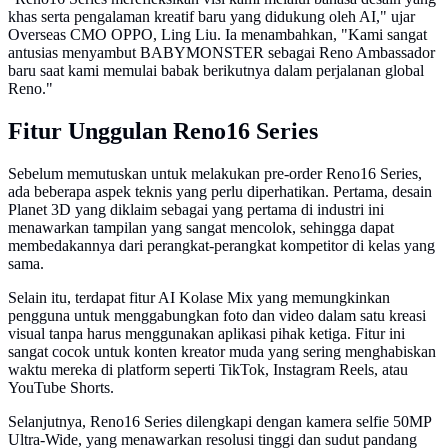
khas serta pengalaman kreatif baru yang didukung oleh AI," ujar
Overseas CMO OPPO, Ling Liu. Ia menambahkan, "Kami sangat
antusias menyambut BABYMONSTER sebagai Reno Ambassador
baru saat kami memulai babak berikutnya dalam perjalanan global
Reno."
Fitur Unggulan Reno16 Series
Sebelum memutuskan untuk melakukan pre-order Reno16 Series,
ada beberapa aspek teknis yang perlu diperhatikan. Pertama, desain
Planet 3D yang diklaim sebagai yang pertama di industri ini
menawarkan tampilan yang sangat mencolok, sehingga dapat
membedakannya dari perangkat-perangkat kompetitor di kelas yang
sama.
Selain itu, terdapat fitur AI Kolase Mix yang memungkinkan
pengguna untuk menggabungkan foto dan video dalam satu kreasi
visual tanpa harus menggunakan aplikasi pihak ketiga. Fitur ini
sangat cocok untuk konten kreator muda yang sering menghabiskan
waktu mereka di platform seperti TikTok, Instagram Reels, atau
YouTube Shorts.
Selanjutnya, Reno16 Series dilengkapi dengan kamera selfie 50MP
Ultra-Wide, yang menawarkan resolusi tinggi dan sudut pandang