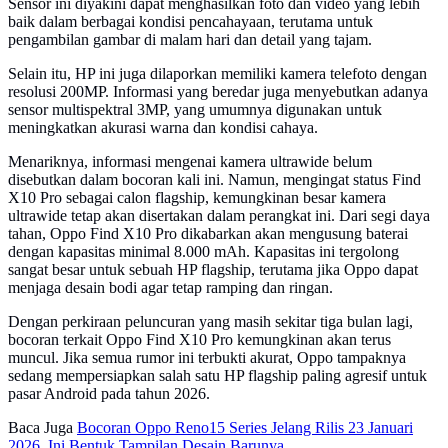
Sensor ini diyakini dapat menghasilkan foto dan video yang lebih
baik dalam berbagai kondisi pencahayaan, terutama untuk
pengambilan gambar di malam hari dan detail yang tajam.
Selain itu, HP ini juga dilaporkan memiliki kamera telefoto dengan
resolusi 200MP. Informasi yang beredar juga menyebutkan adanya
sensor multispektral 3MP, yang umumnya digunakan untuk
meningkatkan akurasi warna dan kondisi cahaya.
Menariknya, informasi mengenai kamera ultrawide belum
disebutkan dalam bocoran kali ini. Namun, mengingat status Find
X10 Pro sebagai calon flagship, kemungkinan besar kamera
ultrawide tetap akan disertakan dalam perangkat ini. Dari segi daya
tahan, Oppo Find X10 Pro dikabarkan akan mengusung baterai
dengan kapasitas minimal 8.000 mAh. Kapasitas ini tergolong
sangat besar untuk sebuah HP flagship, terutama jika Oppo dapat
menjaga desain bodi agar tetap ramping dan ringan.
Dengan perkiraan peluncuran yang masih sekitar tiga bulan lagi,
bocoran terkait Oppo Find X10 Pro kemungkinan akan terus
muncul. Jika semua rumor ini terbukti akurat, Oppo tampaknya
sedang mempersiapkan salah satu HP flagship paling agresif untuk
pasar Android pada tahun 2026.
Baca Juga
Bocoran Oppo Reno15 Series Jelang Rilis 23 Januari
2026, Ini Bentuk Tampilan Desain Barunya