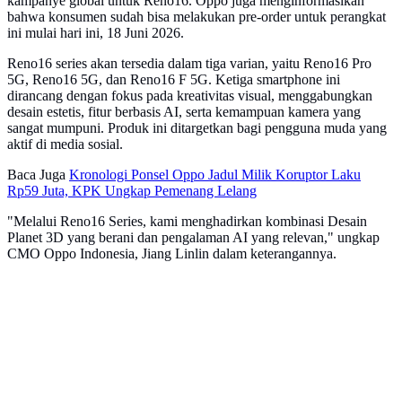
kampanye global untuk Reno16. Oppo juga menginformasikan
bahwa konsumen sudah bisa melakukan pre-order untuk perangkat
ini mulai hari ini, 18 Juni 2026.
Reno16 series akan tersedia dalam tiga varian, yaitu Reno16 Pro
5G, Reno16 5G, dan Reno16 F 5G. Ketiga smartphone ini
dirancang dengan fokus pada kreativitas visual, menggabungkan
desain estetis, fitur berbasis AI, serta kemampuan kamera yang
sangat mumpuni. Produk ini ditargetkan bagi pengguna muda yang
aktif di media sosial.
Baca Juga
Kronologi Ponsel Oppo Jadul Milik Koruptor Laku
Rp59 Juta, KPK Ungkap Pemenang Lelang
"Melalui Reno16 Series, kami menghadirkan kombinasi Desain
Planet 3D yang berani dan pengalaman AI yang relevan," ungkap
CMO Oppo Indonesia, Jiang Linlin dalam keterangannya.