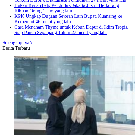
Bukan Bertambah, Penduduk Jakarta Justru Berkurang
Ribuan Orang
1 jam yang lalu
KPK Ungkap Dugaan Setoran Lain Bupati Kuansing ke
Kemenhut
46 menit yang lalu
Cara Menanam Thyme untuk Kebun Dapur di Iklim Tropis,
Siap Panen Sepanjang Tahun
27 menit yang lalu
Selengkapnya
Berita Terbaru