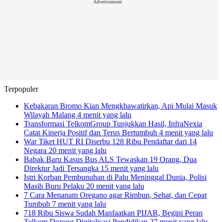
Advertisement
Terpopuler
Kebakaran Bromo Kian Mengkhawatirkan, Api Mulai Masuk
Wilayah Malang
4 menit yang lalu
Transformasi TelkomGroup Tunjukkan Hasil, InfraNexia
Catat Kinerja Positif dan Terus Bertumbuh
4 menit yang lalu
War Tiket HUT RI Diserbu 128 Ribu Pendaftar dari 14
Negara
20 menit yang lalu
Babak Baru Kasus Bus ALS Tewaskan 19 Orang, Dua
Direktur Jadi Tersangka
15 menit yang lalu
Istri Korban Pembunuhan di Palu Meninggal Dunia, Polisi
Masih Buru Pelaku
20 menit yang lalu
7 Cara Menanam Oregano agar Rimbun, Sehat, dan Cepat
Tumbuh
7 menit yang lalu
718 Ribu Siswa Sudah Manfaatkan PIJAR, Begini Peran
Telkom Dorong Digitalisasi Pendidikan
27 menit yang lalu