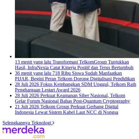
13 menit yang lalu
Transformasi TelkomGroup Tunjukkan
Hasil, InfraNexia Catat Kinerja Positif dan Terus Bertumbuh
36 menit yang lalu
718 Ribu Siswa Sudah Manfaatkan
PIJAR, Begini Peran Telkom Dorong Digitalisasi Pendidikan
28 Juli 2026
Fokus Kembangkan SDM Unggul, Telkom Raih
Penghargaan Lestari Award 2026
28 Juli 2026
Perkuat Keamanan Siber Nasional, Telkom
Gelar Forum Nasional Bahas Post-Quantum Cryptography
21 Juli 2026
Telkom Group Perkuat Gerbang Digital
Indonesia Lewat Sistem Kabel Laut NCC di Nongsa
Selengkapnya Teknologi