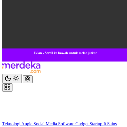
Iklan - Scroll ke bawah untuk melanjutkan
Teknologi
Apple
Social Media
Software
Gadget
Startup
It
Sains