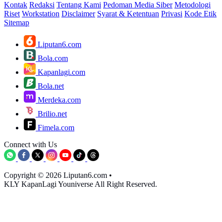
Kontak
Redaksi
Tentang Kami
Pedoman Media Siber
Metodologi
Riset
Workstation
Disclaimer
Syarat & Ketentuan
Privasi
Kode Etik
Sitemap
Liputan6.com
Bola.com
Kapanlagi.com
Bola.net
Merdeka.com
Brilio.net
Fimela.com
Connect with Us
Copyright © 2026 Liputan6.com
•
KLY KapanLagi Youniverse All Right Reserved.