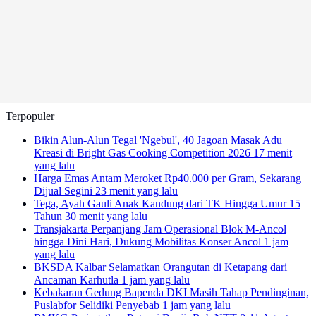
Terpopuler
Bikin Alun-Alun Tegal 'Ngebul', 40 Jagoan Masak Adu
Kreasi di Bright Gas Cooking Competition 2026
17 menit
yang lalu
Harga Emas Antam Meroket Rp40.000 per Gram, Sekarang
Dijual Segini
23 menit yang lalu
Tega, Ayah Gauli Anak Kandung dari TK Hingga Umur 15
Tahun
30 menit yang lalu
Transjakarta Perpanjang Jam Operasional Blok M-Ancol
hingga Dini Hari, Dukung Mobilitas Konser Ancol
1 jam
yang lalu
BKSDA Kalbar Selamatkan Orangutan di Ketapang dari
Ancaman Karhutla
1 jam yang lalu
Kebakaran Gedung Bapenda DKI Masih Tahap Pendinginan,
Puslabfor Selidiki Penyebab
1 jam yang lalu