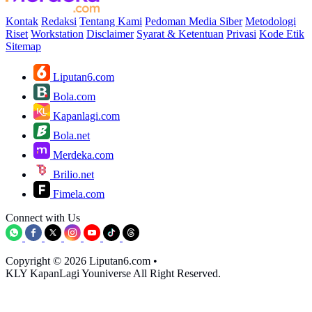
Kontak
Redaksi
Tentang Kami
Pedoman Media Siber
Metodologi
Riset
Workstation
Disclaimer
Syarat & Ketentuan
Privasi
Kode Etik
Sitemap
Liputan6.com
Bola.com
Kapanlagi.com
Bola.net
Merdeka.com
Brilio.net
Fimela.com
Connect with Us
Copyright © 2026 Liputan6.com
•
KLY KapanLagi Youniverse All Right Reserved.