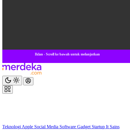
Iklan - Scroll ke bawah untuk melanjutkan
Teknologi
Apple
Social Media
Software
Gadget
Startup
It
Sains