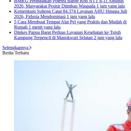
BMKG Peringatkan Potensi Banjir Rob NTT 8-11 Agustus
2026, Masyarakat Pesisir Diimbau Waspada
1 jam yang lalu
Kemenkum Sulteng Catat 84.374 Layanan AHU Hingga Juli
2026, Fidusia Mendominasi
1 jam yang lalu
5 Cara Membuat Tempat Alat Pel yang Praktis dan Mudah di
Rumah
1 menit yang lalu
Dinkes Papua Barat Perluas Layanan Kesehatan ke Tujuh
Kampung Terpencil di Manokwari Selatan
2 jam yang lalu
Selengkapnya
Berita Terbaru