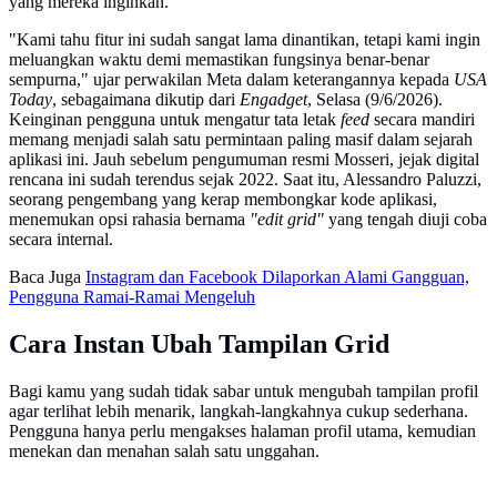
yang mereka inginkan.
"Kami tahu fitur ini sudah sangat lama dinantikan, tetapi kami ingin
meluangkan waktu demi memastikan fungsinya benar-benar
sempurna," ujar perwakilan Meta dalam keterangannya kepada
USA
Today
, sebagaimana dikutip dari
Engadget
, Selasa (9/6/2026).
Keinginan pengguna untuk mengatur tata letak
feed
secara mandiri
memang menjadi salah satu permintaan paling masif dalam sejarah
aplikasi ini. Jauh sebelum pengumuman resmi Mosseri, jejak digital
rencana ini sudah terendus sejak 2022. Saat itu, Alessandro Paluzzi,
seorang pengembang yang kerap membongkar kode aplikasi,
menemukan opsi rahasia bernama
"edit grid"
yang tengah diuji coba
secara internal.
Baca Juga
Instagram dan Facebook Dilaporkan Alami Gangguan,
Pengguna Ramai-Ramai Mengeluh
Cara Instan Ubah Tampilan Grid
Bagi kamu yang sudah tidak sabar untuk mengubah tampilan profil
agar terlihat lebih menarik, langkah-langkahnya cukup sederhana.
Pengguna hanya perlu mengakses halaman profil utama, kemudian
menekan dan menahan salah satu unggahan.