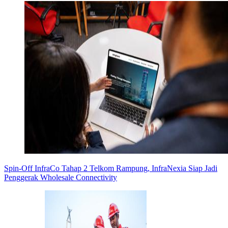
Spin-Off InfraCo Tahap 2 Telkom Rampung, InfraNexia Siap Jadi
Penggerak Wholesale Connectivity