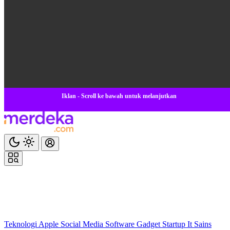
Iklan - Scroll ke bawah untuk melanjutkan
Teknologi
Apple
Social Media
Software
Gadget
Startup
It
Sains