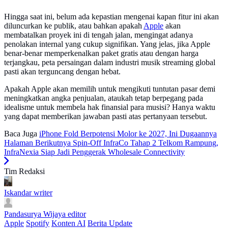
Hingga saat ini, belum ada kepastian mengenai kapan fitur ini akan
diluncurkan ke publik, atau bahkan apakah
Apple
akan
membatalkan proyek ini di tengah jalan, mengingat adanya
penolakan internal yang cukup signifikan. Yang jelas, jika Apple
benar-benar memperkenalkan paket gratis atau dengan harga
terjangkau, peta persaingan dalam industri musik streaming global
pasti akan terguncang dengan hebat.
Apakah Apple akan memilih untuk mengikuti tuntutan pasar demi
meningkatkan angka penjualan, ataukah tetap berpegang pada
idealisme untuk membela hak finansial para musisi? Hanya waktu
yang dapat memberikan jawaban pasti atas pertanyaan tersebut.
Baca Juga
iPhone Fold Berpotensi Molor ke 2027, Ini Dugaannya
Halaman Berikutnya
Spin-Off InfraCo Tahap 2 Telkom Rampung,
InfraNexia Siap Jadi Penggerak Wholesale Connectivity
Tim Redaksi
Iskandar
writer
Pandasurya Wijaya
editor
Apple
Spotify
Konten AI
Berita Update