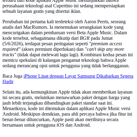
terbaru dari kode aplikasi Apple Music menunjukkan bahwa
perusahaan teknologi asal Cupertino ini sedang mempersiapkan
sebuah layanan gratis yang disertai iklan.
Perubahan ini pertama kali terdeteksi oleh Aaron Perris, seorang
analis dari MacRumors. Ia menemukan serangkaian kode yang
mencurigakan dalam pembaruan versi Beta Apple Music. Dalam
kode tersebut, sebagaimana dikutip dari
BGR
pada Jumat
(5/6/2026), terdapat pesan peringatan seperti
"premium access
required"
(akses premium diperlukan) dan
"can't skip any more
tracks"
(tidak dapat melewati lagu lagi). Kombinasi kedua pesan ini
memicu spekulasi di kalangan pengamat teknologi bahwa Apple
sedang merancang opsi untuk pengguna yang tidak berlangganan.
Baca Juga
iPhone Lipat dengan Layar Samsung Dikabarkan Segera
Hadir
Selain itu, ada kemungkinan Apple tidak akan memberikan layanan
ini secara gratis, melainkan menawarkan paket dengan harga yang
jauh lebih terjangkau dibandingkan paket standar saat ini.
Menariknya, kode ini ditemukan dalam aplikasi Apple Music versi
Android. Meskipun demikian, para ahli percaya bahwa jika fitur ini
benar-benar diluncurkan, Apple pasti akan merilisnya secara
bersamaan untuk pengguna iOS dan Android.