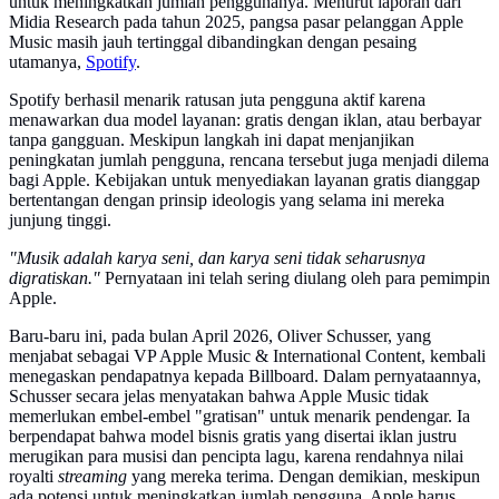
untuk meningkatkan jumlah penggunanya. Menurut laporan dari
Midia Research pada tahun 2025, pangsa pasar pelanggan Apple
Music masih jauh tertinggal dibandingkan dengan pesaing
utamanya,
Spotify
.
Spotify berhasil menarik ratusan juta pengguna aktif karena
menawarkan dua model layanan: gratis dengan iklan, atau berbayar
tanpa gangguan. Meskipun langkah ini dapat menjanjikan
peningkatan jumlah pengguna, rencana tersebut juga menjadi dilema
bagi Apple. Kebijakan untuk menyediakan layanan gratis dianggap
bertentangan dengan prinsip ideologis yang selama ini mereka
junjung tinggi.
"Musik adalah karya seni, dan karya seni tidak seharusnya
digratiskan."
Pernyataan ini telah sering diulang oleh para pemimpin
Apple.
Baru-baru ini, pada bulan April 2026, Oliver Schusser, yang
menjabat sebagai VP Apple Music & International Content, kembali
menegaskan pendapatnya kepada Billboard. Dalam pernyataannya,
Schusser secara jelas menyatakan bahwa Apple Music tidak
memerlukan embel-embel "gratisan" untuk menarik pendengar. Ia
berpendapat bahwa model bisnis gratis yang disertai iklan justru
merugikan para musisi dan pencipta lagu, karena rendahnya nilai
royalti
streaming
yang mereka terima. Dengan demikian, meskipun
ada potensi untuk meningkatkan jumlah pengguna, Apple harus