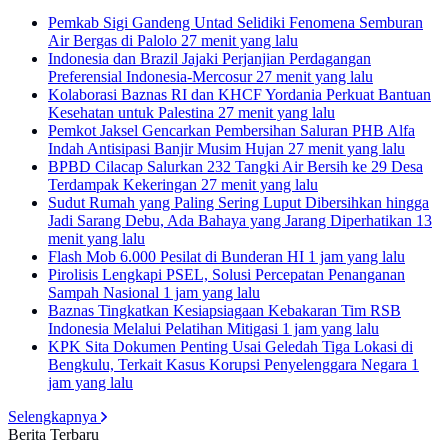
Pemkab Sigi Gandeng Untad Selidiki Fenomena Semburan
Air Bergas di Palolo
27 menit yang lalu
Indonesia dan Brazil Jajaki Perjanjian Perdagangan
Preferensial Indonesia-Mercosur
27 menit yang lalu
Kolaborasi Baznas RI dan KHCF Yordania Perkuat Bantuan
Kesehatan untuk Palestina
27 menit yang lalu
Pemkot Jaksel Gencarkan Pembersihan Saluran PHB Alfa
Indah Antisipasi Banjir Musim Hujan
27 menit yang lalu
BPBD Cilacap Salurkan 232 Tangki Air Bersih ke 29 Desa
Terdampak Kekeringan
27 menit yang lalu
Sudut Rumah yang Paling Sering Luput Dibersihkan hingga
Jadi Sarang Debu, Ada Bahaya yang Jarang Diperhatikan
13
menit yang lalu
Flash Mob 6.000 Pesilat di Bunderan HI
1 jam yang lalu
Pirolisis Lengkapi PSEL, Solusi Percepatan Penanganan
Sampah Nasional
1 jam yang lalu
Baznas Tingkatkan Kesiapsiagaan Kebakaran Tim RSB
Indonesia Melalui Pelatihan Mitigasi
1 jam yang lalu
KPK Sita Dokumen Penting Usai Geledah Tiga Lokasi di
Bengkulu, Terkait Kasus Korupsi Penyelenggara Negara
1
jam yang lalu
Selengkapnya
Berita Terbaru