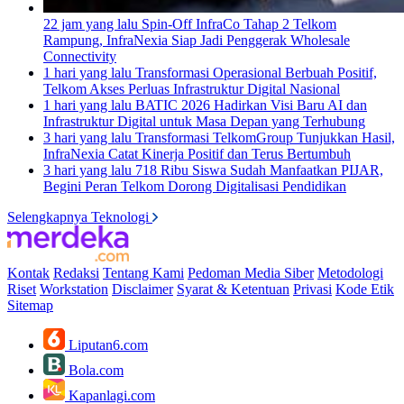
22 jam yang lalu
Spin-Off InfraCo Tahap 2 Telkom
Rampung, InfraNexia Siap Jadi Penggerak Wholesale
Connectivity
1 hari yang lalu
Transformasi Operasional Berbuah Positif,
Telkom Akses Perluas Infrastruktur Digital Nasional
1 hari yang lalu
BATIC 2026 Hadirkan Visi Baru AI dan
Infrastruktur Digital untuk Masa Depan yang Terhubung
3 hari yang lalu
Transformasi TelkomGroup Tunjukkan Hasil,
InfraNexia Catat Kinerja Positif dan Terus Bertumbuh
3 hari yang lalu
718 Ribu Siswa Sudah Manfaatkan PIJAR,
Begini Peran Telkom Dorong Digitalisasi Pendidikan
Selengkapnya Teknologi
Kontak
Redaksi
Tentang Kami
Pedoman Media Siber
Metodologi
Riset
Workstation
Disclaimer
Syarat & Ketentuan
Privasi
Kode Etik
Sitemap
Liputan6.com
Bola.com
Kapanlagi.com