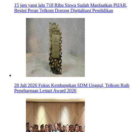
15 jam yang lalu
718 Ribu Siswa Sudah Manfaatkan PIJAR,
Begini Peran Telkom Dorong Digitalisasi Pendidikan
28 Juli 2026
Fokus Kembangkan SDM Unggul, Telkom Raih
Penghargaan Lestari Award 2026