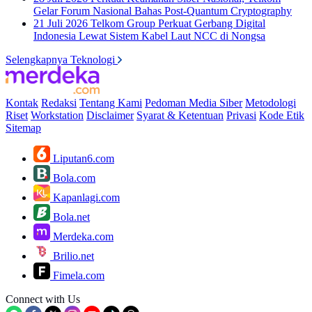
Gelar Forum Nasional Bahas Post-Quantum Cryptography
21 Juli 2026
Telkom Group Perkuat Gerbang Digital
Indonesia Lewat Sistem Kabel Laut NCC di Nongsa
Selengkapnya Teknologi
Kontak
Redaksi
Tentang Kami
Pedoman Media Siber
Metodologi
Riset
Workstation
Disclaimer
Syarat & Ketentuan
Privasi
Kode Etik
Sitemap
Liputan6.com
Bola.com
Kapanlagi.com
Bola.net
Merdeka.com
Brilio.net
Fimela.com
Connect with Us