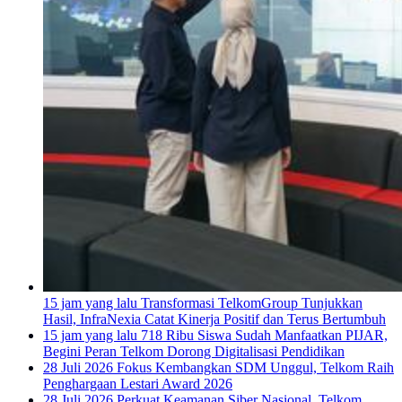
15 jam yang lalu
Transformasi TelkomGroup Tunjukkan
Hasil, InfraNexia Catat Kinerja Positif dan Terus Bertumbuh
15 jam yang lalu
718 Ribu Siswa Sudah Manfaatkan PIJAR,
Begini Peran Telkom Dorong Digitalisasi Pendidikan
28 Juli 2026
Fokus Kembangkan SDM Unggul, Telkom Raih
Penghargaan Lestari Award 2026
28 Juli 2026
Perkuat Keamanan Siber Nasional, Telkom