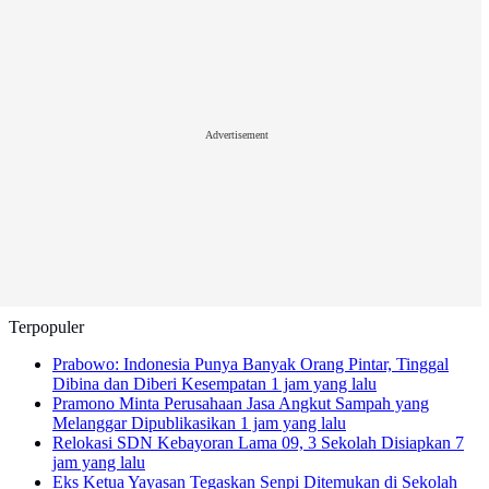
Advertisement
Terpopuler
Prabowo: Indonesia Punya Banyak Orang Pintar, Tinggal
Dibina dan Diberi Kesempatan
1 jam yang lalu
Pramono Minta Perusahaan Jasa Angkut Sampah yang
Melanggar Dipublikasikan
1 jam yang lalu
Relokasi SDN Kebayoran Lama 09, 3 Sekolah Disiapkan
7
jam yang lalu
Eks Ketua Yayasan Tegaskan Senpi Ditemukan di Sekolah