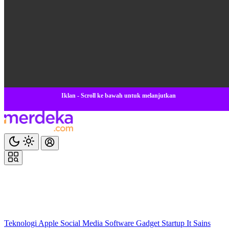
Iklan - Scroll ke bawah untuk melanjutkan
Teknologi
Apple
Social Media
Software
Gadget
Startup
It
Sains