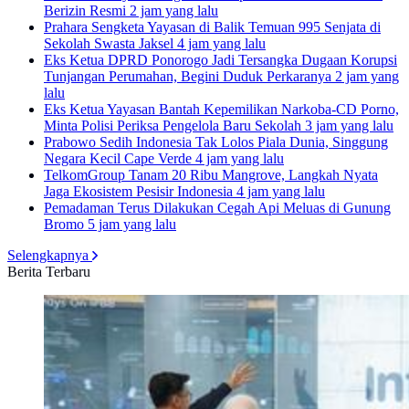
Berizin Resmi
2 jam yang lalu
Prahara Sengketa Yayasan di Balik Temuan 995 Senjata di
Sekolah Swasta Jaksel
4 jam yang lalu
Eks Ketua DPRD Ponorogo Jadi Tersangka Dugaan Korupsi
Tunjangan Perumahan, Begini Duduk Perkaranya
2 jam yang
lalu
Eks Ketua Yayasan Bantah Kepemilikan Narkoba-CD Porno,
Minta Polisi Periksa Pengelola Baru Sekolah
3 jam yang lalu
Prabowo Sedih Indonesia Tak Lolos Piala Dunia, Singgung
Negara Kecil Cape Verde
4 jam yang lalu
TelkomGroup Tanam 20 Ribu Mangrove, Langkah Nyata
Jaga Ekosistem Pesisir Indonesia
4 jam yang lalu
Pemadaman Terus Dilakukan Cegah Api Meluas di Gunung
Bromo
5 jam yang lalu
Selengkapnya
Berita Terbaru