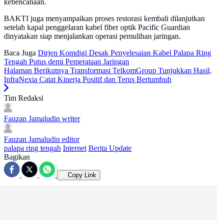
kebencanaan.
BAKTI juga menyampaikan proses restorasi kembali dilanjutkan
setelah kapal penggelaran kabel fiber optik Pacific Guardian
dinyatakan siap menjalankan operasi pemulihan jaringan.
Baca Juga
Dirjen Komdigi Desak Penyelesaian Kabel Palapa Ring
Tengah Putus demi Pemerataan Jaringan
Halaman Berikutnya
Transformasi TelkomGroup Tunjukkan Hasil,
InfraNexia Catat Kinerja Positif dan Terus Bertumbuh
Tim Redaksi
Fauzan Jamaludin
writer
Fauzan Jamaludin
editor
palapa ring tengah
Internet
Berita Update
Bagikan
Copy Link