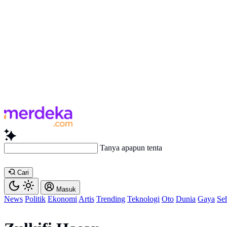
Tanya apapun tentang artikel
Cari
Masuk
News
Politik
Ekonomi
Artis
Trending
Teknologi
Oto
Dunia
Gaya
Se