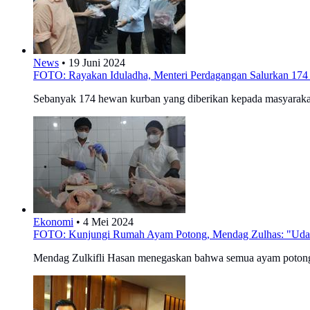
News
•
19 Juni 2024
FOTO: Rayakan Iduladha, Menteri Perdagangan Salurkan 17
Sebanyak 174 hewan kurban yang diberikan kepada masyarakat
Ekonomi
•
4 Mei 2024
FOTO: Kunjungi Rumah Ayam Potong, Mendag Zulhas: "Udah 
Mendag Zulkifli Hasan menegaskan bahwa semua ayam potong ya