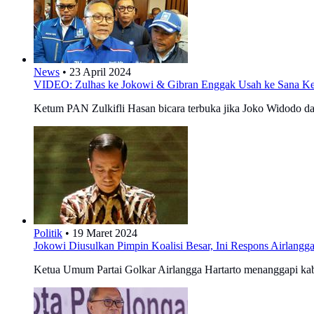
News
•
23 April 2024
VIDEO: Zulhas ke Jokowi & Gibran Enggak Usah ke Sana 
Ketum PAN Zulkifli Hasan bicara terbuka jika Joko Widodo d
Politik
•
19 Maret 2024
Jokowi Diusulkan Pimpin Koalisi Besar, Ini Respons Airlangga
Ketua Umum Partai Golkar Airlangga Hartarto menanggapi kab