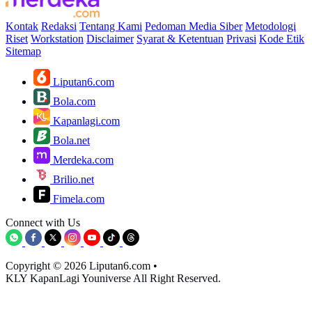
Kontak
Redaksi
Tentang Kami
Pedoman Media Siber
Metodologi
Riset
Workstation
Disclaimer
Syarat & Ketentuan
Privasi
Kode Etik
Sitemap
Liputan6.com
Bola.com
Kapanlagi.com
Bola.net
Merdeka.com
Brilio.net
Fimela.com
Connect with Us
Copyright © 2026 Liputan6.com
•
KLY KapanLagi Youniverse All Right Reserved.