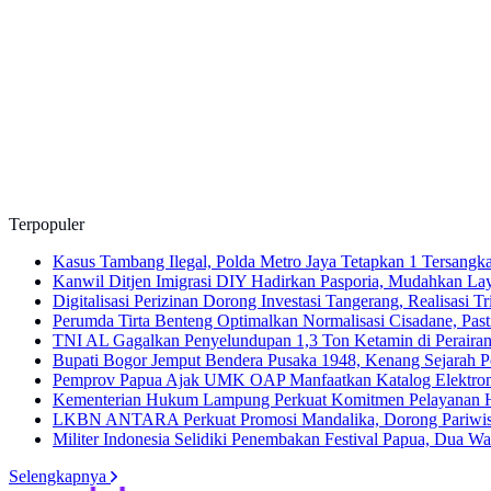
Terpopuler
Kasus Tambang Ilegal, Polda Metro Jaya Tetapkan 1 Tersangk
Kanwil Ditjen Imigrasi DIY Hadirkan Pasporia, Mudahkan La
Digitalisasi Perizinan Dorong Investasi Tangerang, Realisasi 
Perumda Tirta Benteng Optimalkan Normalisasi Cisadane, Pas
TNI AL Gagalkan Penyelundupan 1,3 Ton Ketamin di Peraira
Bupati Bogor Jemput Bendera Pusaka 1948, Kenang Sejarah P
Pemprov Papua Ajak UMK OAP Manfaatkan Katalog Elektroni
Kementerian Hukum Lampung Perkuat Komitmen Pelayanan 
LKBN ANTARA Perkuat Promosi Mandalika, Dorong Pariwisa
Militer Indonesia Selidiki Penembakan Festival Papua, Dua Wa
Selengkapnya