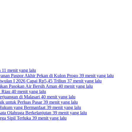
a
11 menit yang lalu
yanan Paspor Akhir Pekan di Kulon Progo
39 menit yang lalu
Triwulan I 2026 Capai Rp5,45 Triliun
37 menit yang lalu
tikan Pasokan Air Bersih Aman
40 menit yang lalu
n Riau
40 menit yang lalu
erjuangan di Malasari
40 menit yang lalu
k untuk Perluas Pasar
39 menit yang lalu
Hukum yang Bermanfaat
39 menit yang lalu
ta Olahraga Berkelanjutan
39 menit yang lalu
rga Sipil Terluka
39 menit yang lalu