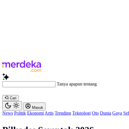
Tanya apapun tentang artike
Cari
Masuk
News
Politik
Ekonomi
Artis
Trending
Teknologi
Oto
Dunia
Gaya
Se