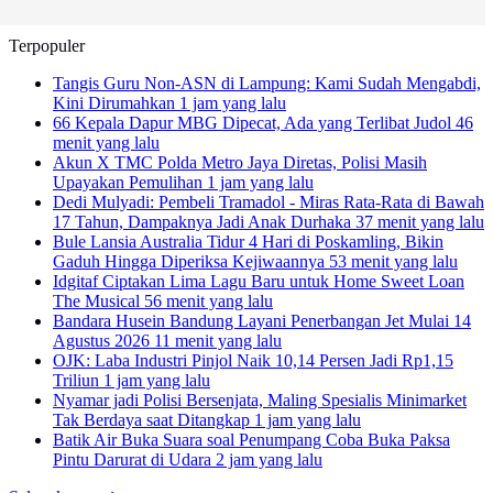
Terpopuler
Tangis Guru Non-ASN di Lampung: Kami Sudah Mengabdi,
Kini Dirumahkan
1 jam yang lalu
66 Kepala Dapur MBG Dipecat, Ada yang Terlibat Judol
46
menit yang lalu
Akun X TMC Polda Metro Jaya Diretas, Polisi Masih
Upayakan Pemulihan
1 jam yang lalu
Dedi Mulyadi: Pembeli Tramadol - Miras Rata-Rata di Bawah
17 Tahun, Dampaknya Jadi Anak Durhaka
37 menit yang lalu
Bule Lansia Australia Tidur 4 Hari di Poskamling, Bikin
Gaduh Hingga Diperiksa Kejiwaannya
53 menit yang lalu
Idgitaf Ciptakan Lima Lagu Baru untuk Home Sweet Loan
The Musical
56 menit yang lalu
Bandara Husein Bandung Layani Penerbangan Jet Mulai 14
Agustus 2026
11 menit yang lalu
OJK: Laba Industri Pinjol Naik 10,14 Persen Jadi Rp1,15
Triliun
1 jam yang lalu
Nyamar jadi Polisi Bersenjata, Maling Spesialis Minimarket
Tak Berdaya saat Ditangkap
1 jam yang lalu
Batik Air Buka Suara soal Penumpang Coba Buka Paksa
Pintu Darurat di Udara
2 jam yang lalu