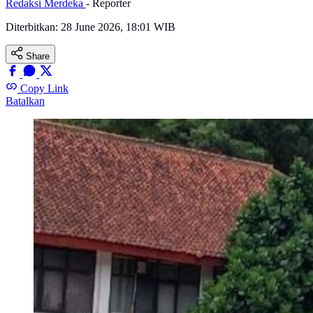
Redaksi Merdeka
- Reporter
Diterbitkan:
28 June 2026, 18:01 WIB
Share
Copy Link
Batalkan