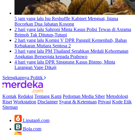
5 jam yang lalu
Isu Reshuffle Kabinet Menguat, Istana
Bocorkan Dua Jabatan Kosong
2 hari yang lalu
Sahroni Minta Kasus Polisi Tewas di Asrama
Brimob Tak Ditutup-Tutupi
2 hari yang lalu
Komisi V DPR Panggil Kemenhub, Bahas
Kebakaran Mutiara Sentosa 2
3 hari yang lalu
PM Thailand Serahkan Medali Kehormatan
Angkatan Bersenjata kepada Prabowo
4 hari yang lalu
DPR Singgung Kasus Bigmo, Minta
Larangan Vape Dikaji
Selengkapnya Politik
Kontak
Redaksi
Tentang Kami
Pedoman Media Siber
Metodologi
Riset
Workstation
Disclaimer
Syarat & Ketentuan
Privasi
Kode Etik
Sitemap
Liputan6.com
Bola.com