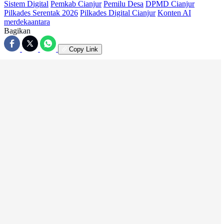
Sistem Digital
Pemkab Cianjur
Pemilu Desa
DPMD Cianjur
Pilkades Serentak 2026
Pilkades Digital Cianjur
Konten AI
merdekaantara
Bagikan
Copy Link