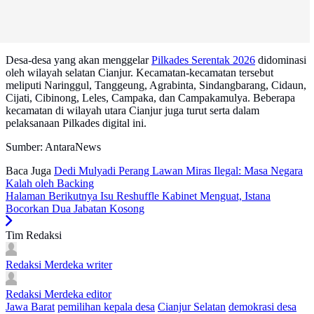
Desa-desa yang akan menggelar
Pilkades Serentak 2026
didominasi
oleh wilayah selatan Cianjur. Kecamatan-kecamatan tersebut
meliputi Naringgul, Tanggeung, Agrabinta, Sindangbarang, Cidaun,
Cijati, Cibinong, Leles, Campaka, dan Campakamulya. Beberapa
kecamatan di wilayah utara Cianjur juga turut serta dalam
pelaksanaan Pilkades digital ini.
Sumber: AntaraNews
Baca Juga
Dedi Mulyadi Perang Lawan Miras Ilegal: Masa Negara
Kalah oleh Backing
Halaman Berikutnya
Isu Reshuffle Kabinet Menguat, Istana
Bocorkan Dua Jabatan Kosong
Tim Redaksi
Redaksi Merdeka
writer
Redaksi Merdeka
editor
Jawa Barat
pemilihan kepala desa
Cianjur Selatan
demokrasi desa