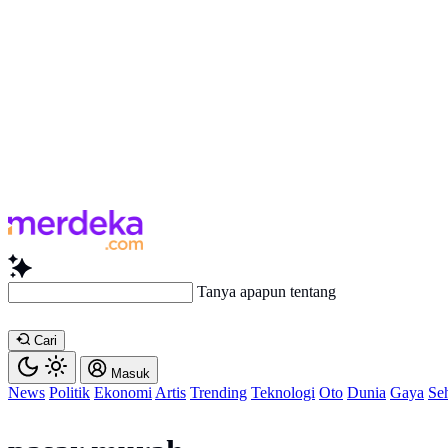
Tanya apapun tentang artikel ini
Cari
Masuk
News
Politik
Ekonomi
Artis
Trending
Teknologi
Oto
Dunia
Gaya
Se