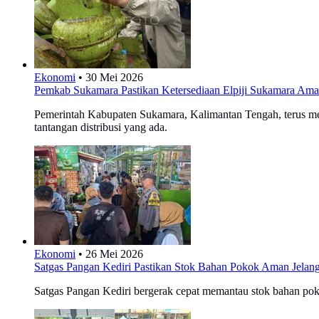
Ekonomi
•
30 Mei 2026
Pemkab Sukamara Pastikan Ketersediaan Elpiji Sukamara Ama
Pemerintah Kabupaten Sukamara, Kalimantan Tengah, terus men
tantangan distribusi yang ada.
Ekonomi
•
26 Mei 2026
Satgas Pangan Kediri Pastikan Stok Bahan Pokok Aman Jelan
Satgas Pangan Kediri bergerak cepat memantau stok bahan pokok