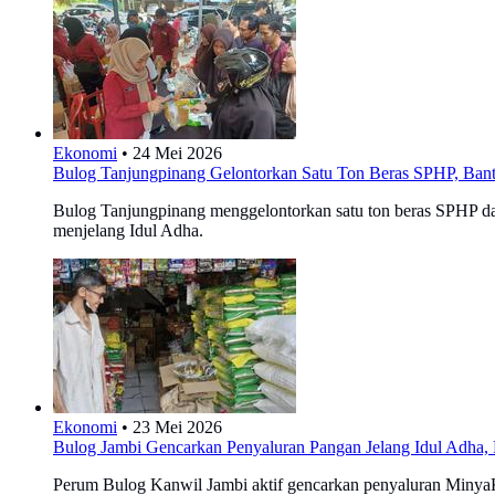
Ekonomi
•
24 Mei 2026
Bulog Tanjungpinang Gelontorkan Satu Ton Beras SPHP, Bant
Bulog Tanjungpinang menggelontorkan satu ton beras SPHP d
menjelang Idul Adha.
Ekonomi
•
23 Mei 2026
Bulog Jambi Gencarkan Penyaluran Pangan Jelang Idul Adha, 
Perum Bulog Kanwil Jambi aktif gencarkan penyaluran MinyaK