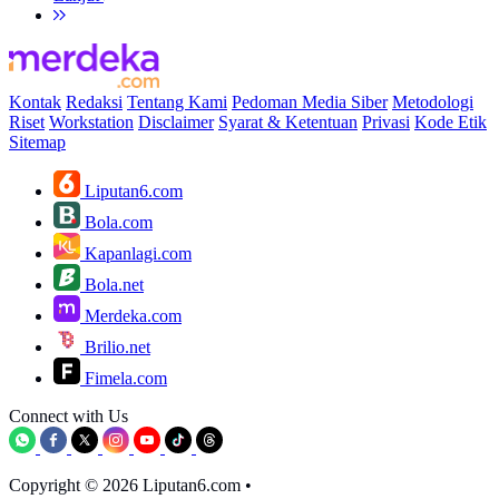
Kontak
Redaksi
Tentang Kami
Pedoman Media Siber
Metodologi
Riset
Workstation
Disclaimer
Syarat & Ketentuan
Privasi
Kode Etik
Sitemap
Liputan6.com
Bola.com
Kapanlagi.com
Bola.net
Merdeka.com
Brilio.net
Fimela.com
Connect with Us
Copyright © 2026 Liputan6.com
•