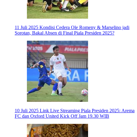
11 Juli 2025
Kondisi Cedera Ole Romeny & Marselino jadi
Sorotan, Bakal Absen di Final Piala Presiden 2025?
10 Juli 2025
Link Live Streaming Piala Presiden 2025: Arema
FC dan Oxford United Kick Off Jam 19.30 WIB